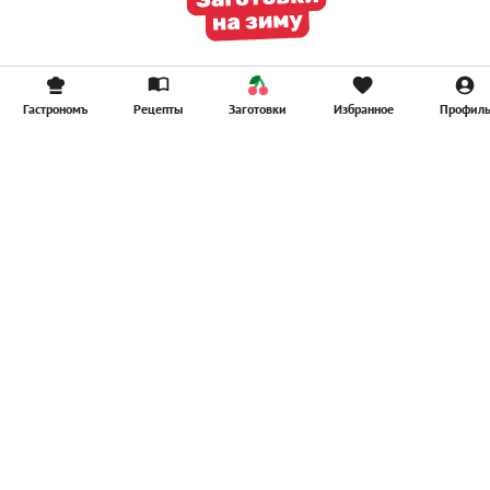
Гастрономъ
Рецепты
Заготовки
Избранное
Профил
Главная
Рецепты
Продукты
Здоровье
Путешествия
Рестораны
Новости
Реклама в ООО "Гастроном Медиа"
Контакты
Политика в отношении обработки персональных данных
Пользовательское соглашение
Политика обработки файлов cookie
Рейтинг пользователей
Архив спец. проектов
Все материалы
© ООО «Гастроном Медиа», 2008 – 2026.
Перепечатка материалов данного сайта возможна только с
письменного разрешения редакции. При цитировании ссылка на
www.gastronom.ru
обязательна.
E-mail:
info@gastronom.ru