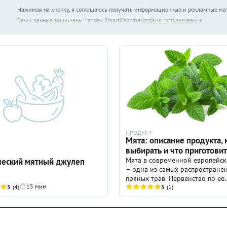
Нажимая на кнопку, я соглашаюсь получать информационные и рекламные м
Ваши данные защищены Yandex SmartCaptcha
Условия использования
ПРОДУКТ
Мята: описание продукта, 
выбирать и что приготови
Мята в современной европейск
ческий мятный джулеп
– одна из самых распростране
пряных трав. Первенство по ее
15 мин
5
(4)
использованию удерживают анг
5
(1)
которые добавляют ее в сладки
несладкие блюда, где ...