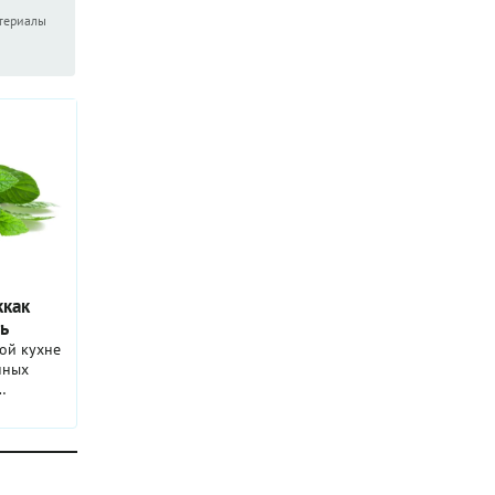
атериалы
ккак
ть
ой кухне
нных
личане,
е и