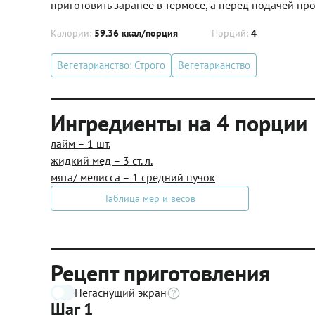
приготовить заранее в термосе, а перед подачей пр
Калории:
59.36 ккал/порция
Порций:
4
Вегетарианство: Строго
Вегетарианство
Ингредиенты на 4 порции
лайм – 1 шт.
жидкий мед – 3 ст. л.
мята/ мелисса – 1 средний пучок
Таблица мер и весов
Рецепт приготовления
Негаснущий экран
Шаг 1