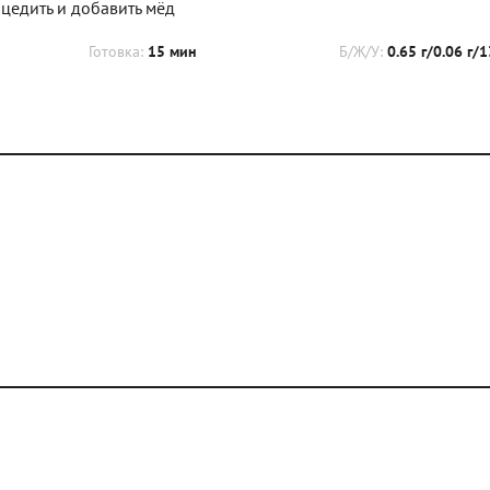
оцедить и добавить мёд
Готовка:
15 мин
Б/Ж/У:
0.65 г/0.06 г/1