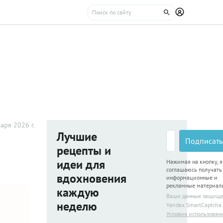
аря 2026 г.
Лучшие
Подписать
рецепты и
идеи для
Нажимая на кнопку, я
соглашаюсь получать
вдохновения
информационные и
рекламные материал
каждую
Ваши данные защищ
неделю
Yandex SmartCaptcha
Условия использован