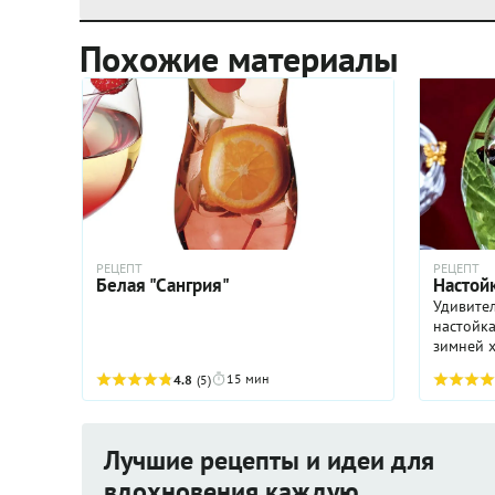
Похожие материалы
РЕЦЕПТ
РЕЦЕПТ
Белая "Сангрия"
Настойк
Удивител
настойка
зимней х
набор сп
15 мин
4.8
(5)
мята дел
парфюмер
Лучшие рецепты и идеи для
вдохновения каждую