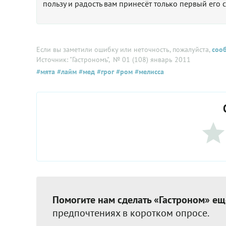
пользу и радость вам принесёт только первый его с
Если вы заметили ошибку или неточность, пожалуйста,
соо
Источник: "Гастрономъ"
, № 01 (108) январь 2011
#мята
#лайм
#мед
#грог
#ром
#мелисса
Помогите нам сделать «Гастроном» ещ
предпочтениях в коротком опросе.