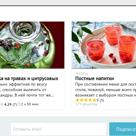
ГРУППА
а на травах и цитрусовых
Постные напитки
ьно эффектная по вкусу
При составлении меню для постного
, способная вылечить от
стола, пожалуй, меньше всего 
андры. В ней почти тот же
возникает с выбором постных 
еций, что и в глинтвейне. Но
Достаточно исключить алкогол
5
(3)
2 ч 30 мин
379 рецептов
4.29
(7)
ает букет более свежим и
молочные продукты – молоко, 
ным. Вроде бы много ...
простоквашу, ...
Подписа