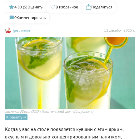
4.80 (5)
Оценить
В избранное
Поделиться
0
Комментировать
gastronom
12 декабря 2025 г.
лимонад
(Фото: ООО «Издательский дом «Гастроном»)
К рецепту
Когда у вас на столе появляется кувшин с этим ярким,
вкусным и довольно концентрированным напитком,