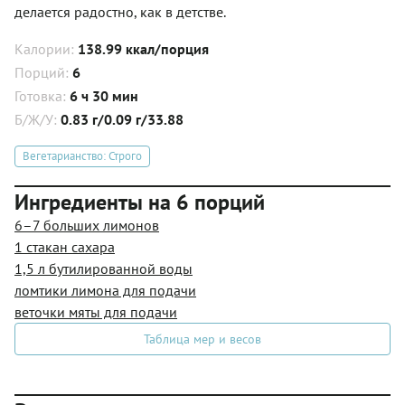
делается радостно, как в детстве.
Калории:
138.99 ккал/порция
Порций:
6
Готовка:
6 ч 30 мин
Б/Ж/У:
0.83 г/0.09 г/33.88
Вегетарианство: Строго
Ингредиенты на 6 порций
6–7 больших лимонов
1 стакан сахара
1,5 л бутилированной воды
ломтики лимона для подачи
веточки мяты для подачи
Таблица мер и весов