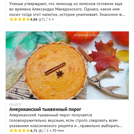
Ученые утверждают, что лимонад из лимонов готовили еще
во времена Александра Македонского. Однако, какое имя
носил тогда этот напиток, история умалчивает. Знакомое же
1 ч
нам название появилось позже, в I ...
4.88
(17)
РЕЦЕПТ
Американский тыквенный пирог
Американский тыквенный пирог получается
головокружительно вкусным, если строго следовать всем
указаниям классического рецепта и…правильно выбирать
1 ч 30 мин
главный ингредиент начинки! Почему мы делаем такой ...
4.75
(8)