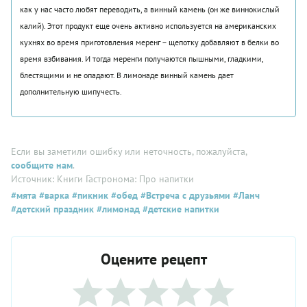
как у нас часто любят переводить, а винный камень (он же виннокислый
калий). Этот продукт еще очень активно используется на американских
кухнях во время приготовления меренг – щепотку добавляют в белки во
время взбивания. И тогда меренги получаются пышными, гладкими,
блестящими и не опадают. В лимонаде винный камень дает
дополнительную шипучесть.
Если вы заметили ошибку или неточность, пожалуйста,
сообщите нам
.
Источник: Книги Гастронома: Про напитки
#мята
#варка
#пикник
#обед
#Встреча с друзьями
#Ланч
#детский праздник
#лимонад
#детские напитки
Оцените рецепт