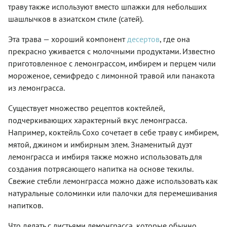
траву также используют вместо шпажки для небольших
шашлычков в азиатском стиле (сатей).
Эта трава — хороший компонент
десертов
, где она
прекрасно уживается с молочными продуктами. Известно
приготовленное с лемонграссом, имбирем и перцем чили
мороженое, семифредо с лимонной травой или панакота
из лемонграсса.
Существует множество рецептов коктейлей,
подчеркивающих характерный вкус лемонграсса.
Например, коктейль Сохо сочетает в себе траву с имбирем,
мятой, джином и имбирным элем. Знаменитый дуэт
лемонграсса и имбиря также можно использовать для
создания потрясающего напитка на основе текилы.
Свежие стебли лемонграсса можно даже использовать как
натуральные соломинки или палочки для перемешивания
напитков.
Что делать с
листьями лемонграсса
, которые обычно