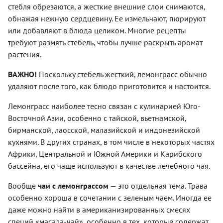
стебля обрезаются, а жесткие внешние слои снимаются,
обнажая нежную сердцевину. Ее измельчают, пюрируют
или добавляют в блюда целиком. Многие рецепты
требуют размять стебель, чтобы лучше раскрыть аромат
растения.
ВАЖНО!
Поскольку стебель жесткий, лемонграсс обычно
удаляют после того, как блюдо приготовится и настоится.
Лемонграсс наиболее тесно связан с кулинарией Юго-
Восточной Азии, особенно с тайской, вьетнамской,
бирманской, лаосской, малазийской и индонезийской
кухнями. В других странах, в том числе в некоторых частях
Африки, Центральной и Южной Америки и Карибского
бассейна, его чаще используют в качестве лечебного чая.
Вообще
чаи с лемонграссом
— это отдельная тема. Трава
особенно хороша в сочетании с зеленым чаем. Иногда ее
даже можно найти в американизированных смесях
специй «масала-чай», особенно в тех, которые содержат