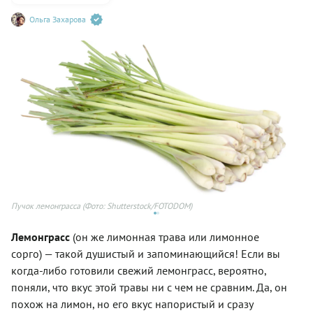
Ольга Захарова
Пучок лемонграсса
(Фото: Shutterstock/FOTODOM)
Ст
Лемонграсс
(он же лимонная трава или лимонное
сорго) — такой душистый и запоминающийся! Если вы
когда-либо готовили свежий лемонграсс, вероятно,
поняли, что вкус этой травы ни с чем не сравним. Да, он
похож на лимон, но его вкус напористый и сразу