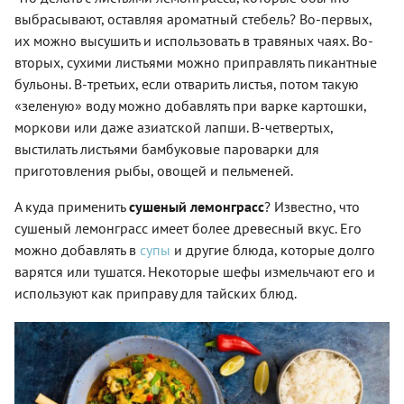
выбрасывают, оставляя ароматный стебель? Во-первых,
их можно высушить и использовать в травяных чаях. Во-
вторых, сухими листьями можно приправлять пикантные
бульоны. В-третьих, если отварить листья, потом такую
«зеленую» воду можно добавлять при варке картошки,
моркови или даже азиатской лапши. В-четвертых,
выстилать листьями бамбуковые пароварки для
приготовления рыбы, овощей и пельменей.
А куда применить
сушеный лемонграсс
? Известно, что
сушеный лемонграсс имеет более древесный вкус. Его
можно добавлять в
супы
и другие блюда, которые долго
варятся или тушатся. Некоторые шефы измельчают его и
используют как приправу для тайских блюд.