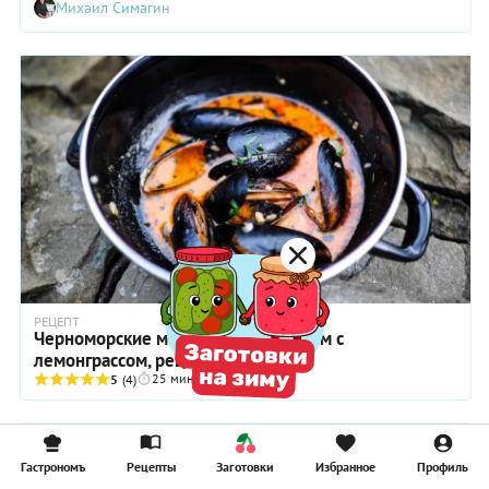
Михаил Симагин
РЕЦЕПТ
Черноморские мидии в соусе Том Ям с
лемонграссом, рецепт
25 мин
5
(4)
Гастрономъ
Рецепты
Заготовки
Избранное
Профиль