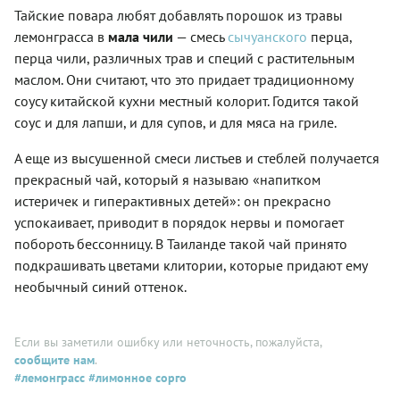
Тайские повара любят добавлять порошок из травы
лемонграсса в
мала чили
— смесь
сычуанского
перца,
перца чили, различных трав и специй с растительным
маслом. Они считают, что это придает традиционному
соусу китайской кухни местный колорит. Годится такой
соус и для лапши, и для супов, и для мяса на гриле.
А еще из высушенной смеси листьев и стеблей получается
прекрасный чай, который я называю «напитком
истеричек и гиперактивных детей»: он прекрасно
успокаивает, приводит в порядок нервы и помогает
побороть бессонницу. В Таиланде такой чай принято
подкрашивать цветами клитории, которые придают ему
необычный синий оттенок.
Если вы заметили ошибку или неточность, пожалуйста,
сообщите нам
.
#лемонграсс
#лимонное сорго