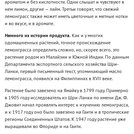
ароматом и без кислотности. Одни слышат и чувствуют в
нем лимон, другие — лайм. Третьи говорят, что свежий
лемонграсс также может иметь цветочные и мятные нотки
и во вкусе, и в аромате.
Немного из истории продукта.
Как и у многих
одомашненных растений, точное происхождение
лемонграсса определить сложно, но, скорее всего, это
растение родом из Малайзии и Южной Индии. По данным
Департамента экспортного сельского хозяйства Шри-
Ланки, первый письменный текст, упоминающий масло
лемонграсса, появился на Филиппинах в
XVII
веке.
Растение было завезено на Ямайку в 1799 году. Примерно
в 1905 году исследователь из Шри-Ланки по имени Дж. Ф.
Джовит начал проявлять интерес к изучению лемонграсса,
и к 1917 году оно было завезено на Гаити и в тропические
регионы Соединенных Штатов. К 1947 году растение уже
выращивали во Флориде и на Гаити.