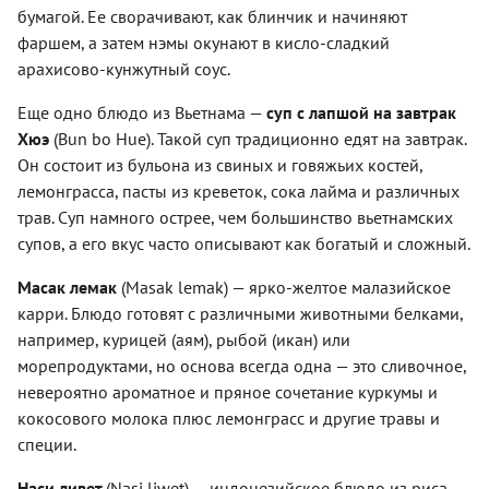
бумагой. Ее сворачивают, как блинчик и начиняют
фаршем, а затем нэмы окунают в кисло-сладкий
арахисово-кунжутный соус.
Еще одно блюдо из Вьетнама —
суп с лапшой на завтрак
Хюэ
(B
u
n b
o
Hu
e
). Такой суп традиционно едят на завтрак.
Он состоит из бульона из свиных и говяжьих костей,
лемонграсса, пасты из креветок, сока лайма и различных
трав. Суп намного острее, чем большинство вьетнамских
супов, а его вкус часто описывают как богатый и сложный.
Масак лемак
(Masak lemak) — ярко-желтое малазийское
карри. Блюдо готовят с различными животными белками,
например, курицей (аям), рыбой (икан) или
морепродуктами, но основа всегда одна — это сливочное,
невероятно ароматное и пряное сочетание куркумы и
кокосового молока плюс лемонграсс и другие травы и
специи.
Наси ливет
(Nasi liwet) — индонезийское блюдо из риса,