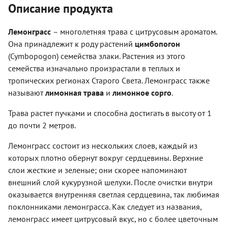
Описание продукта
Лемонграсс
– многолетняя трава с цитрусовым ароматом.
Она принадлежит к роду растений
цимбопогон
(Cymbopogon) семейства злаки. Растения из этого
семейства изначально произрастали в теплых и
тропических регионах Старого Света. Лемонграсс также
называют
лимонная трава
и
лимонное сорго
.
Трава растет пучками и способна достигать в высоту от 1
до почти 2 метров.
Лемонграсс состоит из нескольких слоев, каждый из
которых плотно обернут вокруг сердцевины. Верхние
слои жесткие и зеленые; они скорее напоминают
внешний слой кукурузной шелухи. После очистки внутри
оказывается внутренняя светлая сердцевина, так любимая
поклонниками лемонграсса. Как следует из названия,
лемонграсс имеет цитрусовый вкус, но с более цветочным