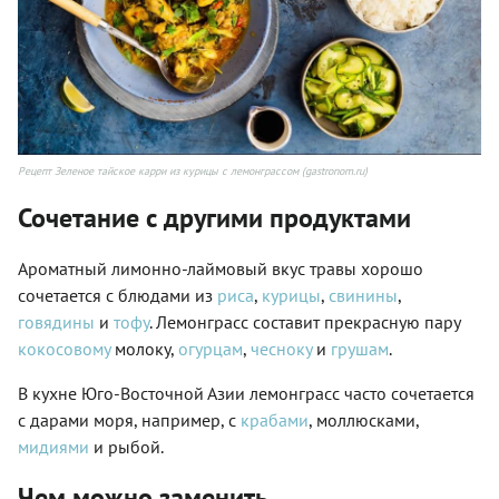
Рецепт Зеленое тайское карри из курицы с лемонграссом (gastronom.ru)
Сочетание с другими продуктами
Ароматный лимонно-лаймовый вкус травы хорошо
сочетается с блюдами из
риса
,
курицы
,
свинины
,
говядины
и
тофу
. Лемонграсс составит прекрасную пару
кокосовому
молоку,
огурцам
,
чесноку
и
грушам
.
В кухне Юго-Восточной Азии лемонграсс часто сочетается
с дарами моря, например, с
крабами
, моллюсками,
мидиями
и рыбой.
Чем можно заменить