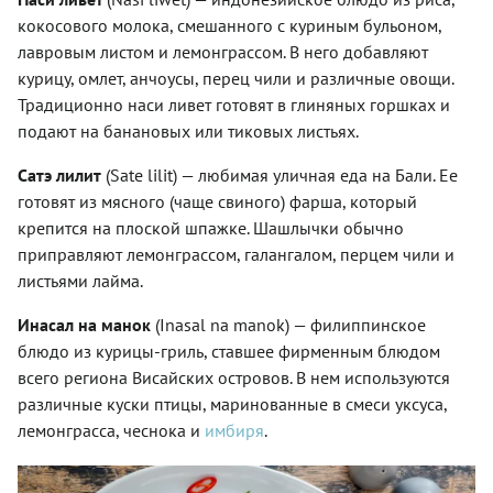
кокосового молока, смешанного с куриным бульоном,
лавровым листом и лемонграссом. В него добавляют
курицу, омлет, анчоусы, перец чили и различные овощи.
Традиционно наси ливет готовят в глиняных горшках и
подают на банановых или тиковых листьях.
Сатэ лилит
(Sate lilit) — любимая уличная еда на Бали. Ее
готовят из мясного (чаще свиного) фарша, который
крепится на плоской шпажке. Шашлычки обычно
приправляют лемонграссом, галангалом, перцем чили и
листьями лайма.
Инасал на манок
(Inasal na manok) — филиппинское
блюдо из курицы-гриль, ставшее фирменным блюдом
всего региона Висайских островов. В нем используются
различные куски птицы, маринованные в смеси уксуса,
лемонграсса, чеснока и
имбиря
.