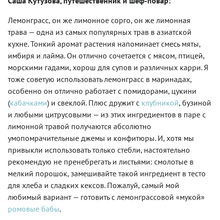
Саша Кутузова
, путешественник и шеф-повар:
Лемонграсс, он же лимонное сорго, он же лимонная
трава — одна из самых популярных трав в азиатской
кухне. Тонкий аромат растения напоминает смесь мяты,
имбиря и лайма. Он отлично сочетается с мясом, птицей,
морскими гадами, хорош для супов и различных карри. Я
тоже советую использовать лемонграсс в маринадах,
особенно он отлично работает с помидорами, цукини
(
кабачками
) и свеклой. Плюс дружит с
клубникой
, бузиной
и любыми цитрусовыми — из этих ингредиентов в паре с
лимонной травой получаются абсолютно
умопомрачительные джемы и конфитюры. И, хотя мы
привыкли использовать только стебли, настоятельно
рекомендую не пренебрегать и листьями: смолотые в
мелкий порошок, замешивайте такой ингредиент в тесто
для хлеба и сладких кексов. Пожалуй, самый мой
любимый вариант — готовить с лемонграссовой «мукой»
ромовые бабы
.