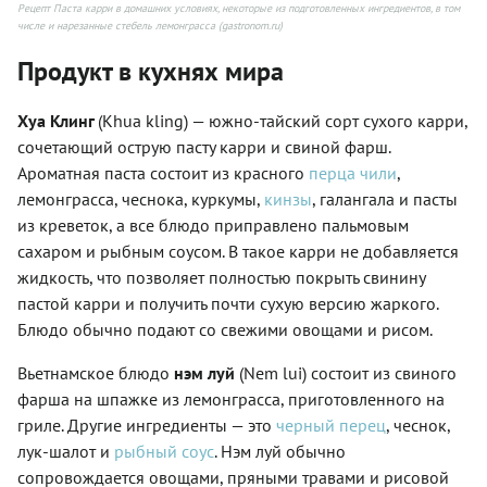
Рецепт Паста карри в домашних условиях, некоторые из подготовленных ингредиентов, в том
числе и нарезанные стебель лемонграсса (gastronom.ru)
Продукт в кухнях мира
Хуа Клинг
(Khua kling) — южно-тайский сорт сухого карри,
сочетающий острую пасту карри и свиной фарш.
Ароматная паста состоит из красного
перца чили
,
лемонграсса, чеснока, куркумы,
кинзы
, галангала и пасты
из креветок, а все блюдо приправлено пальмовым
сахаром и рыбным соусом. В такое карри не добавляется
жидкость, что позволяет полностью покрыть свинину
пастой карри и получить почти сухую версию жаркого.
Блюдо обычно подают со свежими овощами и рисом.
Вьетнамское блюдо
нэм луй
(Nem lui) состоит из свиного
фарша на шпажке из лемонграсса, приготовленного на
гриле. Другие ингредиенты — это
черный перец
, чеснок,
лук-шалот и
рыбный соус
. Нэм луй обычно
сопровождается овощами, пряными травами и рисовой