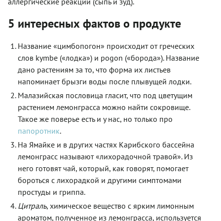
аллергические реакции (сыпь и зуд).
5 интересных фактов о продукте
Название «цимбопогон» происходит от греческих
слов kymbe («лодка») и pogon («борода»). Название
дано растениям за то, что форма их листьев
напоминает брызги воды после плывущей лодки.
Малазийская пословица гласит, что под цветущим
растением лемонграсса можно найти сокровище.
Такое же поверье есть и у нас, но только про
папоротник
.
На Ямайке и в других частях Карибского бассейна
лемонграсс называют «лихорадочной травой». Из
него готовят чай, который, как говорят, помогает
бороться с лихорадкой и другими симптомами
простуды и гриппа.
Цитраль
, химическое вещество с ярким лимонным
ароматом, полученное из лемонграсса, используется