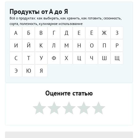
Продукты от А до Я
Всё о продуктах: как выбирать, как хранить, как готовить; сезонность,
сорта, полезность, кулинарное использование
А
Б
В
Г
Д
Е
Ё
Ж
З
И
Й
К
Л
М
Н
О
П
Р
С
Т
У
Ф
Х
Ц
Ч
Ш
Щ
Э
Ю
Я
Оцените статью