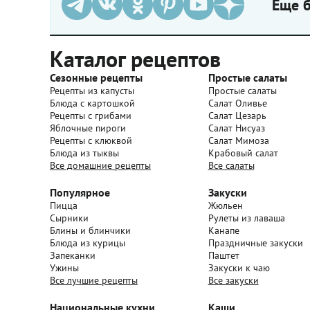
Еще б
Каталог рецептов
Сезонные рецепты
Простые салаты
Рецепты из капусты
Простые салаты
Блюда с картошкой
Салат Оливье
Рецепты с грибами
Салат Цезарь
Яблочные пироги
Салат Нисуаз
Рецепты с клюквой
Салат Мимоза
Блюда из тыквы
Крабовый салат
Все домашние рецепты
Все салаты
Популярное
Закуски
Пицца
Жюльен
Сырники
Рулеты из лаваша
Блины и блинчики
Канапе
Блюда из курицы
Праздничные закуски
Запеканки
Паштет
Ужины
Закуски к чаю
Все лучшие рецепты
Все закуски
Национальные кухни
Каши