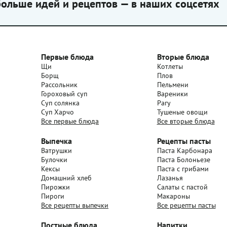
ольше идей и рецептов — в наших соцсетях
Первые блюда
Вторые блюда
Щи
Котлеты
Борщ
Плов
Рассольник
Пельмени
Гороховый суп
Вареники
Суп солянка
Рагу
Суп Харчо
Тушеные овощи
Все первые блюда
Все вторые блюда
Выпечка
Рецепты пасты
Ватрушки
Паста Карбонара
Булочки
Паста Болоньезе
Кексы
Паста с грибами
Домашний хлеб
Лазанья
Пирожки
Салаты с пастой
Пироги
Макароны
Все рецепты выпечки
Все рецепты пасты
Постные блюда
Напитки