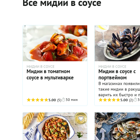
Все мидии в соусе
МИДИИ В СОУСЕ
МИДИИ В СОУСЕ
Мидии в томатном
Мидии в соусе с
соусе в мультиварке
портвейном
В магазинах появили
такие мидии в ракуш
варить их быстро и п
30 мин
3
5.00
(5)
Все нераскрывшиеся
5.00
(2)
выбросьте – они исп
Подавайте мидии ср
на стол.