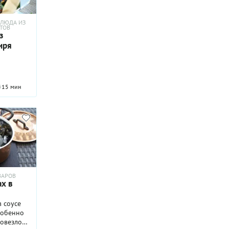
ЛЮДА ИЗ
ТОВ
з
иря
15 мин
ВАРОВ
х в
 соусе
собенно
повезло