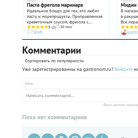
красный перец чили.
РЕЦЕПТ
РЕЦЕПТ
Паста фрегола маринара
Мидии 
Приготовить мидии 
Идеальное блюдо для тех, кто любит
В магази
створках в соусе том
пасту и морепродукты. Приправленная
в ракушк
поможет рецепт,
креветочным соусом, фрегола с
Все нер
предоставленный
30 мин
мидиями прекрасно подойдет как для
5
(2)
– они и
Гастроному Денисом
Shefs
gast
летнего обеда, так и для ужина.
сразу же
Крупеней, шеф-пова
ресторанов Rodina G
Hotel & Spa Sochi.
Комментарии
Сортировать по популярности
Уже зарегистрированны на gastronom.ru?
Войдите
ил
Ваши данные защище
Пока нет комментариев