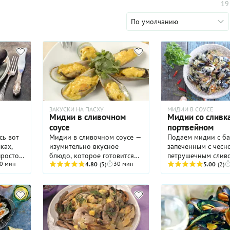
19
По умолчанию
ЗАКУСКИ НА ПАСХУ
МИДИИ В СОУСЕ
Мидии в сливочном
Мидии со сливк
соусе
портвейном
сь вот
Мидии в сливочном соусе —
Подаем мидии с багетом,
ках,
изумительно вкусное
запеченным с чесн
росто.
блюдо, которое готовится
петрушечным слив
0 мин
30 мин
 мидии
быстро и довольно просто.
4.80
(5)
маслом. Из напитк
5.00
(2)
орчены.
И если вам удалось найти
рекомендуется све
азу же
его главный ингредиент, то
пшеничное пиво.
есть те самые
морепродукты, обязательно
проверьте в деле наш
рецепт. Только не
перестарайтесь с варкой