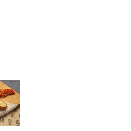
ь не
 и
 функции
 вкусно
сочками)
ми.