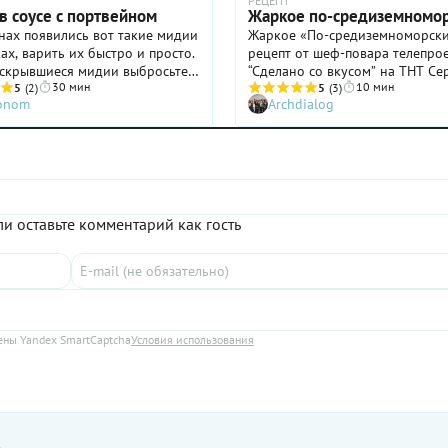
РЕЦЕПТ
в соусе с портвейном
Жаркое по-средиземномо
в
нах появились вот такие мидии
Жаркое «По-средиземноморски
 ям вам
ах, варить их быстро и просто.
рецепт от шеф-повара телепро
аскрывшиеся мидии выбросьте
“Сделано со вкусом” на ТНТ Се
30 мин
10 мин
спорчены. Подавайте мидии
5
(2)
Леонова и ведущей Елены Уса
5
(3)
ronom
Archdialog
 на стол.
для любителей морепродуктов.
ром
rand
и оставьте комментарий как гость
ны Yandex SmartCaptcha
Условия использования