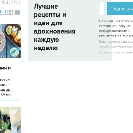
 РЕЦЕПТОВ
Лучшие
Подписать
рецепты и
идеи для
Нажимая на кнопку, я
соглашаюсь получать
вдохновения
информационные и
рекламные материал
каждую
Ваши данные защищ
неделю
Yandex SmartCaptcha
Условия использован
ами и
очно-
очным
39 мин
ов
тлое