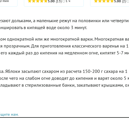
и ягод. Она всегда
0 мин
1 ч
5.00
(13)
5.00
(2)
крупнее. В общем, если вам
становясь почти
нас этим вкусным 
й
достался кулек райских
прозрачными. Наве
Нам оно очень нра
удут
яблок, скорее варите
каждого в памяти и
заимствовала у ма
ак
варенье по нашему
сохранилось бесф
зают дольками, а маленькие режут на половинки или четверти
варений-ассорти, 
рецепту — и обязательно с
яблочное варенье-
небольшие количес
ншировать в кипящей воде около 3 минут.
хвостиками!
которым угощал кт
разных фруктов и 
родственников. А е
варю в различных
дом однократной или же многократной варки. Многократная в
красивое, дольками
сочетаниях. Получа
я прозрачным. Для приготовления классического варенья на 1
такое у вас и полу
вкусно и разнообр
нашему рецепту.
я его каждый раз до кипения на медленном огне, кипятят 5-7 ми
. Яблоки засыпают сахаром из расчета 150-200 г сахара на 1 
сле чего на слабом огне доводят до кипения и варят около 5 
ыкладывают в стерилизованные банки, закатывают крышками, 
бщите нам
.