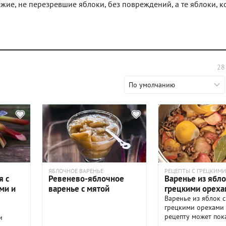
вежие, не перезревшие яблоки, без повреждений, а те яблоки, к
28
По умолчанию
ЯБЛОЧНОЕ ВАРЕНЬЕ
РЕЦЕПТЫ С ГРЕЦКИМ
я с
Ревенево-яблочное
Варенье из ябло
ми и
варенье с мятой
грецкими ореха
Варенье из яблок с
грецкими орехами 
рецепту может пок
и
необычным. Но нел