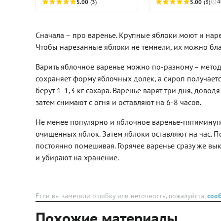
очень нравится сочетание
4
5.00
(3)
5.00
(3)
корицей, можно
успокоить: после
яблок и розового перца.
использовать более
длительной теплово
Перец розе дополняет вкус
бюджетную касию
обработки семена б
фруктов терпкими
(коричник китайский). В
ощущаться во рту, к
Сначала – про варенье. Крупные яблоки моют и наре
имбирными и еловыми
этом случае будет лучше
очищенные орешки.
нотками. А в сочетании с
Чтобы нарезанные яблоки не темнели, их можно бла
взять 3-4 палочки.
корицей, кардамоном и
нежной ванилью — это
Варить яблочное варенье можно по-разному – мето
вообще становится за
сохраняет форму яблочных долек, а сироп получаетс
гранью банального
берут 1-1,3 кг сахара. Варенье варят три дня, довод
яблочного варенья. Такое
варенье прекрасно
затем снимают с огня и оставляют на 6-8 часов.
подойдет для душевного
чаепития, а также станет
Не менее популярно и яблочное варенье-пятиминутка
прекрасным
очищенных яблок. Затем яблоки оставляют на час. По
гастрономическим
подарком для близких и
постоянно помешивая. Горячее варенье сразу же в
друзей. Обязательно
и убирают на хранение.
приготовьте баночку такого
угощения в яблочный сезон!
Если вы заметили ошибку или неточность, пожалуйста,
соо
Похожие материалы