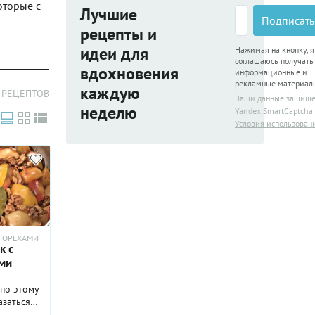
оторые с
Лучшие
Подписать
рецепты и
идеи для
Нажимая на кнопку, я
соглашаюсь получать
вдохновения
информационные и
рекламные материал
каждую
 РЕЦЕПТОВ
Ваши данные защищ
неделю
Yandex SmartCaptcha
Условия использован
И ОРЕХАМИ
к с
ми
по этому
азаться
ьзя же