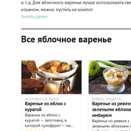
и т. д. Для яблочного варенья лучше использовать с
изъяном, можно пустить на компот.
Читать далее
Все яблочное варенье
ЗАГОТОВКИ ИЗ ЯБЛОК
РЕВЕНЬ - РЕЦЕПТЫ
Варенье из яблок с
Варенье из ревен
курагой
зелеными яблока
имбирем
Варенье из яблок с
курагой — заготовка, в
Варенье из ревеня с
которой сухофрукт — не
зелеными яблоками 
просто добавка, а