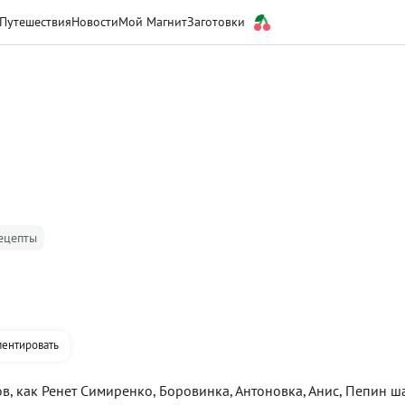
Путешествия
Новости
Мой Магнит
Заготовки
ецепты
ентировать
ов, как Ренет Симиренко, Боровинка, Антоновка, Анис, Пепин