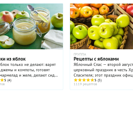
ГРУППА
ки из яблок
Рецепты с яблоками
яблок только не делают: варят
Яблочный Спас — второй авгус
 джемы и компоты, готовят
церковный праздник в честь Хр
 мармелад и желе, делают сидр.
Спасителя; этот праздник офи
опулярный способ заготовки
5
(4)
именуется Преображение Госпо
5
(5)
тов
1119 рецептов
это сушка плодов, которые
внароде имеет ещё одна назва
жно ...
Спас на горе. По традиции ...