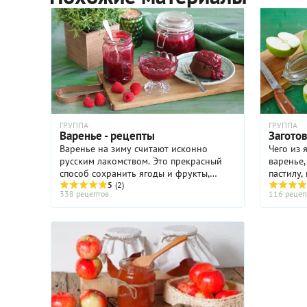
ГРУППА
ГРУППА
Варенье - рецепты
Заготов
Варенье на зиму считают исконно
Чего из 
русским лакомством. Это прекрасный
варенье,
способ сохранить ягоды и фрукты,
пастилу,
сезон которых в нашем климате совсем
5
(2)
Самый п
338 рецептов
116 рецеп
недолог. Сам термин – варенье –
яблок - 
подсказывает, как это сделать. ...
зимой мо