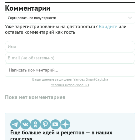
быть плотной, без каких-либо повреждений, иначе дольки
Комментарии
просто не будут держать форму, и на выходе у вас
получится джем. Не обязательно готовить яблочное варение
с корицей, можно использовать более бюджетную касию
Сортировать по популярности
(коричник китайский). В этом случае будет лучше взять 3-4
Уже зарегистрированны на gastronom.ru?
Войдите
или
палочки.
оставьте комментарий как гость
Ваши данные защищены Yandex SmartCaptcha
Условия использования
Пока нет комментариев
Еще больше идей и рецептов — в наших
соцсетях