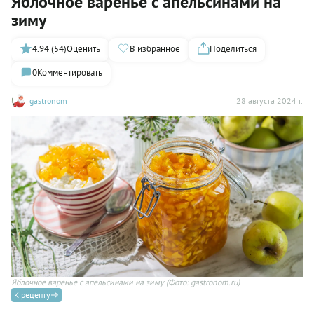
Яблочное варенье с апельсинами на
зиму
4.94 (54)
Оценить
В избранное
Поделиться
0
Комментировать
gastronom
28 августа 2024 г.
Яблочное варенье с апельсинами на зиму
(Фото: gastronom.ru)
К рецепту