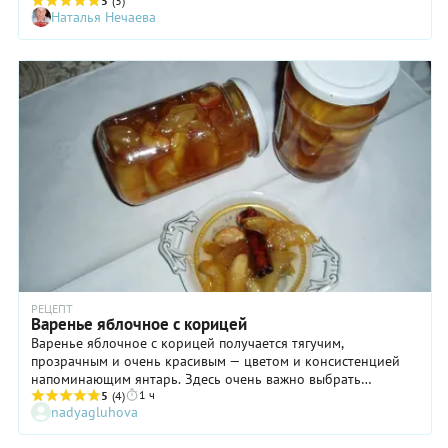
вкус фруктов терпкими имбирными и еловыми нотками. А в
5
(3)
Наталья Нечаева
сочетании с корицей, кардамоном и нежной ванилью — это
вообще становится за гранью банального яблочного
варенья. Такое варенье прекрасно подойдет для душевного
чаепития, а также станет прекрасным гастрономическим
подарком для близких и друзей. Обязательно приготовьте
баночку такого угощения в яблочный сезон!
РЕЦЕПТ
Варенье яблочное с корицей
Варенье яблочное с корицей получается тягучим,
прозрачным и очень красивым — цветом и консистенцией
напоминающим янтарь. Здесь очень важно выбрать
1 ч
плотные, не перезревшие яблоки с высоким содержанием
5
(4)
nadyagluhova
пектина. Как правило, это поздние сорта — Симиренко,
Гренни Смит, Антоновка, Спартак. Кожица у яблок должна