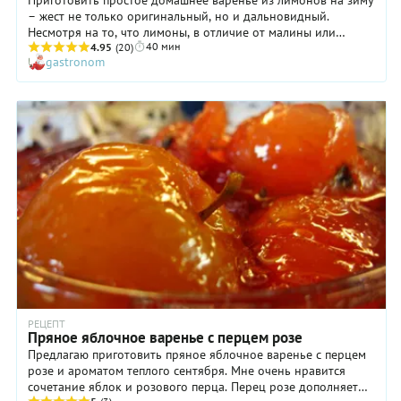
– жест не только оригинальный, но и дальновидный.
Несмотря на то, что лимоны, в отличие от малины или
40 мин
абрикосов, доступны круглый год, закрутить несколько
4.95
(20)
gastronom
баночек ароматного варенья из этих кислых цитрусовых –
значит подарить себе уютные зимние вечера. И не ради
какой-то особой пользы – ведь витамина С в варенье много
не сохранится, а ради того, чтобы побаловать себя
прекрасным вкусом. Лимоны для варенья выбирайте
тонкокожие и некрупные, без пороков. Чем красивее
лимоны – тем красивее и вкуснее варенье по нашему
рецепту.
РЕЦЕПТ
Пряное яблочное варенье с перцем розе
Предлагаю приготовить пряное яблочное варенье с перцем
розе и ароматом теплого сентября. Мне очень нравится
сочетание яблок и розового перца. Перец розе дополняет