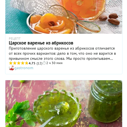
РЕЦЕПТ
Царское варенье из абрикосов
Приготовление царского варенья из абрикосов отличается
от всех прочих вариантов: дело в том, что оно не варится в
привычном смысле этого слова. Мы просто пропитываем
2 ч 30 мин
фрукты горячим сиропом на протяжении длительного
4.75
(12)
gastronom
времени, в результате чего они получают достаточную
термическую обработку, чтобы хорошо храниться. При этом
характерный аромат, яркий цвет и форма плодов остаются в
неизменном виде. Царское варенье из абрикосов
получается не только очень вкусным, но и красивым.
Ядрышки плодов добавляют ему особую прелесть и
превращают блюдо в изысканный десерт, достойный стола
самого высокого уровня.