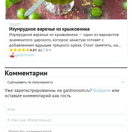
РЕЦЕПТ
Изумрудное варенье из крыжовника
Изумрудное варенье из крыжовника — один из вариантов
знаменитого царского, которое зачастую готовят с
добавлением ядрышек грецкого ореха. Стоит заметить, наша
1 ч
версия, упрощенная, ничуть не хуже! В основе этого варенья
4.83
(6)
gastronom
из крыжовника, опять же, настой вишневых листьев, который
отвечает не только за аромат блюда, но и за его красивый
цвет. Ягоды же получаются полупрозрачными, сочными,
Комментарии
необыкновенное вкусными. Проверьте в деле наш рецепт
изумрудного варенья из крыжовника: попробовав это
лакомство, близкие и гости вашего дома будут просто в
Сортировать по популярности
восторге!
Уже зарегистрированны на gastronom.ru?
Войдите
или
оставьте комментарий как гость