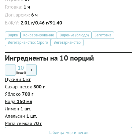
Готовка:
1 ч
Доп. время:
6 ч
Б/Ж/У:
2.01 г/0.46 г/91.40
Варка
Консервирование
Варенье (блюдо)
Заготовка
Вегетарианство: Строго
Вегетарианство
Ингредиенты на 10 порций
10
-
+
Порций
Цукини
1 кг
Сахар-песок
800 г
Яблоко
700 г
Вода
150 мл
Лимон
1 шт.
Апельсин
1 шт.
Мята свежая
70 г
Таблица мер и весов