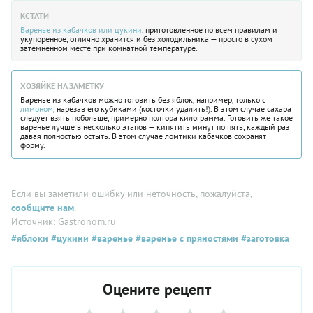
КСТАТИ
Варенье из кабачков или цукини
, приготовленное по всем правилам и
укупоренное, отлично хранится и без холодильника — просто в сухом
затемненном месте при комнатной температуре.
ХОЗЯЙКЕ НА ЗАМЕТКУ
Варенье из кабачков можно готовить без яблок, например, только с
лимоном
, нарезав его кубиками (косточки удалить!). В этом случае сахара
следует взять побольше, примерно полтора килограмма. Готовить же такое
варенье лучше в несколько этапов — кипятить минут по пять, каждый раз
давая полностью остыть. В этом случае ломтики кабачков сохранят
форму.
Если вы заметили ошибку или неточность, пожалуйста,
сообщите нам
.
Источник: Gastronom.ru
#яблоки
#цукини
#варенье
#варенье с пряностями
#заготовка
Оцените рецепт