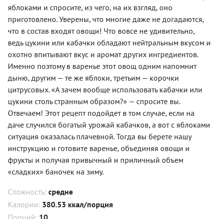
яблоками и спросите, из чего, на их взгляд, оно
приготовлено. Уверены, что многие даже не догадаются,
что в состав входят овощи! Что вовсе не удивительно,
ведь цукини или кабачки обладают нейтральным вкусом и
охотно впитывают вкус и аромат других ингредиентов.
Именно поэтому в варенье этот овощ одним напомнит
дыню, другим — те же яблоки, третьим — корочки
цитрусовых. «А зачем вообще использовать кабачки или
цукини столь странным образом?» — спросите вы.
Отвечаем! Этот рецепт подойдет в том случае, если на
даче случился богатый урожай кабачков, а вот с яблоками
ситуация оказалась плачевной. Тогда вы берете нашу
инструкцию и готовите варенье, объединяя овощи и
фрукты и получая привычный и приличный объем
«сладких» баночек на зиму.
Сложность:
средне
Калории:
380.53 ккал/порция
Порций:
10