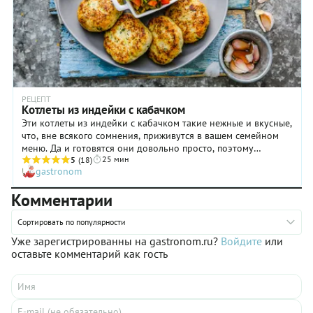
хочет
майонезом
любящим
жарить
и со
долго
эти
свеклой,
пережевывать
ингредиенты —
сваренной
мясо.
смотрите
в кожуре,
совет в
а затем
примечании.
очищенной
Всем
и
РЕЦЕПТ
Котлеты из индейки с кабачком
остальным
натертой
Эти котлеты из индейки с кабачком такие нежные и вкусные,
предлагаем
на
что, вне всякого сомнения, приживутся в вашем семейном
четко
крупной
меню. Да и готовятся они довольно просто, поэтому
следовать
терке,
25 мин
получатся превосходно даже у начинающих кулинаров.
5
(18)
нашему
ничем не
gastronom
Внимание последних хотим обратить на пятый шаг: тертый
рецепту
приправленной.
кабачок необходимо отжать, иначе фарш получится
котлет из
Комментарии
водянистым, а котлеты будут больше напоминать оладьи.
фарша
Все остальные шаги рецепта вопросов обычно не вызывают.
индейки
Сортировать по популярности
Приготовьте котлеты из индейки на ужин или на обед:
на
удивите близких чем-то особенным!
сковороде.
Уже зарегистрированны на gastronom.ru?
Войдите
или
оставьте комментарий как гость