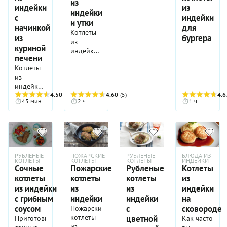
из
индейки
из
индейки
с
индейки
и утки
начинкой
для
Котлеты
из
бургера
из
куриной
индейки
печени
и утки —
Котлеты
блюдо
из
сбалансированное,
индейки
гармоничное
с
4.50
(2)
4.60
(5)
4.6
по вкусу,
45 мин
2 ч
1 ч
начинкой
который,
из
к слову,
куриной
вы всегда
печени и
можете
соусом
подчеркнуть
на
и
РУБЛЕНЫЕ
ПОЖАРСКИЕ
РУБЛЕНЫЕ
БЛЮДА ИЗ
основе
усилить,
КОТЛЕТЫ
КОТЛЕТЫ
КОТЛЕТЫ
ИНДЕЙКИ
Сочные
Пожарские
Рубленые
Котлеты
крепленого
дополнив
котлеты
котлеты
котлеты
из
вина —
специями.
мадеры
из индейки
из
из
индейки
Нежное
— очень
филе
с грибным
индейки
индейки
на
сбалансированное
индейки
соусом
с
сковороде
Пожарские
по вкусу
создает
котлеты
цветной
Приготовьте
Как часто
блюдо.
нейтральную,
из