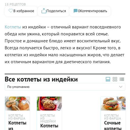
18 РЕЦЕПТОВ
В избранное
Поделиться
0
Комментировать
Котлеты
из индейки – отличный вариант повседневного
обеда или ужина, который понравится всей семье.
Простое и домашнее блюдо имеет восхитительный вкус.
Всегда получается быстро, легко и вкусно! Кроме того, в
котлетах из индейки мало насыщенных жиров, что делает
их отличным вариантом для диетического питания.
Все котлеты из индейки
По умолчанию
КОТЛЕТЫ
КОТЛЕТЫ
КОТЛЕТЫ
ИЗ ФАРША
ИЗ
ИЗ ФАРША
ИНДЕЙКИ
Котлеты
Сочные
Котлеты
из
котлеты