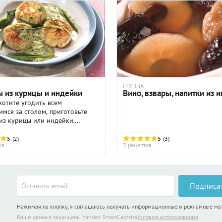
ГРУППА
ы из курицы и индейки
Вино, взвары, напитки из 
тите угодить всем
мся за столом, приготовьте
из курицы или индейки.
сочные, ароматные, они
ка понравятся консервативным
5
(2)
5
(3)
ов
3 рецептов
людям, привередливым ...
Подписа
Нажимая на кнопку, я соглашаюсь получать информационные и рекламные м
Ваши данные защищены Yandex SmartCaptcha
Условия использования