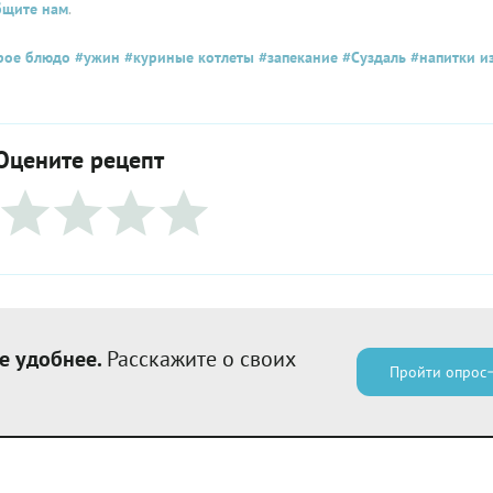
бщите нам
.
рое блюдо
#ужин
#куриные котлеты
#запекание
#Суздаль
#напитки и
Оцените рецепт
е удобнее.
Расскажите о своих
Пройти опрос