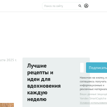
уста 2025 г.
Лучшие
Подписать
рецепты и
идеи для
Нажимая на кнопку, я
соглашаюсь получать
вдохновения
информационные и
рекламные материал
каждую
Ваши данные защищ
неделю
Yandex SmartCaptcha
Условия использован