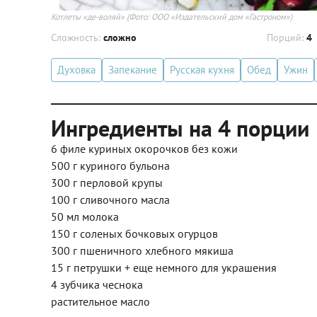
Котлеты «де-воляй»
(Фото: ООО «Издательский дом «Гастроном»)
Сложность:
сложно
Порций:
4
Духовка
Запекание
Русская кухня
Обед
Ужин
Ингредиенты на 4 порции
6 филе куриных окорочков без кожи
500 г куриного бульона
300 г перловой крупы
100 г сливочного масла
50 мл молока
150 г соленых бочковых огурцов
300 г пшеничного хлебного мякиша
15 г петрушки + еще немного для украшения
4 зубчика чеснока
растительное масло