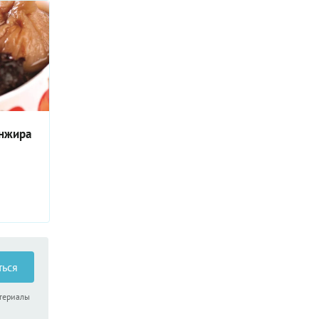
инжира
ться
атериалы