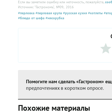
Если вы заметили ошибку или неточность, пожалуйста,
соо
Источник: "Гастрономъ"
, №09
, 2016
#перловка
#перловая крупа
#русская кухня
#котлеты
#вто
#блюдо от шефа
#мясорубка
Помогите нам сделать «Гастроном» ещ
предпочтениях в коротком опросе.
Похожие материалы