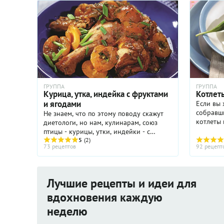
ГРУППА
ГРУППА
Курица, утка, индейка с фруктами
Котлет
и ягодами
Если вы хо
собравши
Не знаем, что по этому поводу скажут
котлеты 
диетологи, но нам, кулинарам, союз
Нежные, 
птицы - курицы, утки, индейки - с
наверня
фруктами и ягодами кажется
5
(2)
73 рецептов
92 рецепт
пожилым 
привлекательным во всех отношениях.
Получается и вкусно, и красиво, ...
Лучшие рецепты и идеи для
вдохновения каждую
неделю