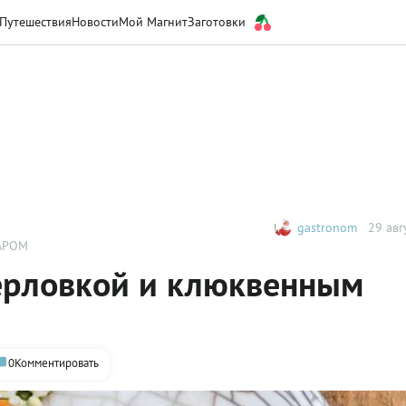
Путешествия
Новости
Мой Магнит
Заготовки
gastronom
29 авг
АРОМ
перловкой и клюквенным
0
Комментировать