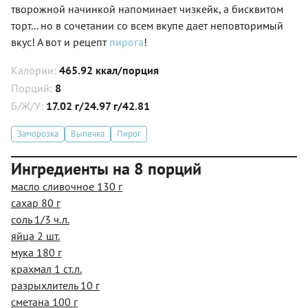
творожной начинкой напоминает чизкейк, а бисквитом
торт... но в сочетании со всем вкупе дает неповторимый
вкус! А вот и рецепт
пирога
!
Калории:
465.92 ккал/порция
Порций:
8
Б/Ж/У:
17.02 г/24.97 г/42.81
Заморозка
Выпечка
Пирог
Ингредиенты на 8 порций
масло сливочное 130 г
сахар 80 г
соль 1/3 ч.л.
яйца 2 шт.
мука 180 г
крахмал 1 ст.л.
разрыхлитель 10 г
сметана 100 г