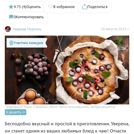
4.75 (4)
Оценить
В избранное
Поделиться
0
Комментировать
Надежда Муринец
26 августа 2025 г.
Участник конкурса
Творожный пирог с вишней
(Фото: Фото пользователя, автора рецепта)
К рецепту
Бесподобно вкусный и простой в приготовлении. Уверена,
он станет одним из ваших любимых блюд к чаю! Отчасти