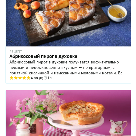
РЕЦЕПТ
Абрикосовый пирог в духовке
Абрикосовый пирог в духовке получается восхитительно
нежным и необыкновенно вкусным — не приторным, с
приятной кислинкой и изысканными медовыми нотами. Если
1 ч
же вы любите более сладкие варианты, просто ...
4.88
(8)