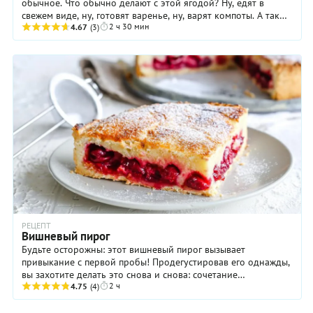
обычное. Что обычно делают с этой ягодой? Ну, едят в
свежем виде, ну, готовят варенье, ну, варят компоты. А так
2 ч 30 мин
чтобы сделать с ...
4.67
(3)
РЕЦЕПТ
Вишневый пирог
Будьте осторожны: этот вишневый пирог вызывает
привыкание с первой пробы! Продегустировав его однажды,
вы захотите делать это снова и снова: сочетание
2 ч
рассыпчатой основы с ягодами и нежной ...
4.75
(4)