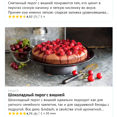
Сметанный пирог с вишней понравится тем, кто ценит в
пирогах сочную начинку и легкую кислинку во вкусе.
Причем она именно легкая: сладкая заливка уравновешивает
1 ч
резковатые фруктовые ноты. Ну а нежное ...
4.57
(7)
РЕЦЕПТ
Шоколадный пирог с вишней
Шоколадный пирог с вишней идеально подходит как для
уютного семейного чаепития, так и для задушевной беседы с
подругой. Все дело &mdash; в свойстве этой ароматной
1 ч 30 мин
выпечки умиротворять, снимать нервное ...
4.75
(4)