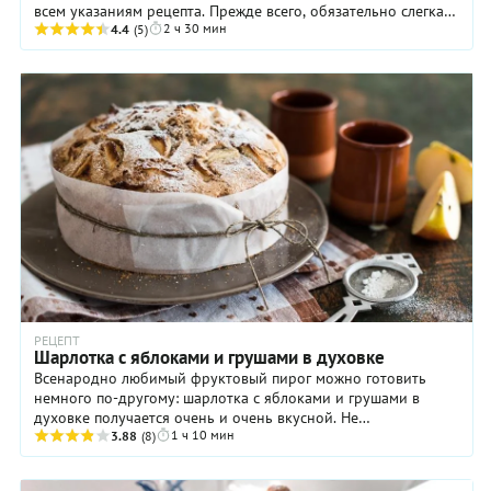
всем указаниям рецепта. Прежде всего, обязательно слегка
2 ч 30 мин
подсушите песочное тесто в духовке, иначе ...
4.4
(5)
РЕЦЕПТ
Шарлотка с яблоками и грушами в духовке
Всенародно любимый фруктовый пирог можно готовить
немного по-другому: шарлотка с яблоками и грушами в
духовке получается очень и очень вкусной. Не
1 ч 10 мин
сомневайтесь: близкие по достоинству оценят ваш ...
3.88
(8)