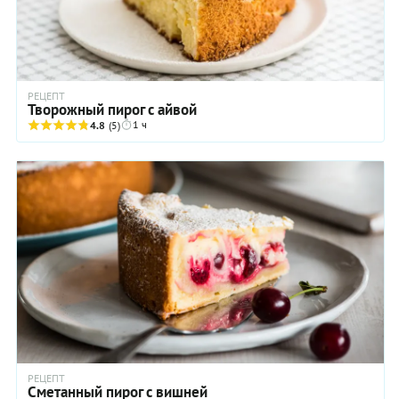
РЕЦЕПТ
Творожный пирог с айвой
1 ч
4.8
(5)
РЕЦЕПТ
Сметанный пирог с вишней