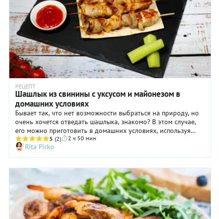
почечную
мангале в
путем
часть, –
таком
маринования
то вам
виде.
продуктов
вполне
Попробуйте!
в точно
хватит и
выверенной
часа
по
маринования
пропорции
в луково-
соуса из
гранатовом
сои, меда
соке. Для
и прочих
РЕЦЕПТ
нашего
Шашлык из свинины с уксусом и майонезом в
пряностей
походного
домашних условиях
и
харчо
приправ.
Бывает так, что нет возможности выбраться на природу, но
можно
Свинина
очень хочется отведать шашлыка, знакомо? В этом случае,
взять
- лучшее
его можно приготовить в домашних условиях, используя
самые, на
мясо для
2 ч 50 мин
вместо шампуров деревянные шпажки. Конечно, шашлык
5
(2)
ваш
Rita Pirko
таких
будет отличаться от приготовленного на костре, но
взгляд,
экспериментов.
домашний шашлык все равно будет ароматным и вкусным.
неудачные
кусочки
– самые
жесткие
или
некрасивые,
в супе