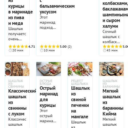
из
с
колбасками,
курицы
бальзамическим
баклажанам
в маринаде
уксусом
шампиньон
из пива
Этот
и сыром
маринад
и меда
халуми
подходит
Шашлык
Сочный
для всех
получается
шашлык с
видов
очень
колбасками,
мяса и
ароматным
4.71
(7)
5.00
(2)
баклажанами,
5.0
курицы и
и все
20 мин
10 мин
45 мин
шампиньонам
расчитан
благодаря
и сыром
на 1-1.5
маринаду,
халуми
кг мяса.
в
понравится
котором
любителям
невероятно
необычных
удачно
ШАШЛЫК
ОСТРЫЕ
РЕЦЕПТ
ШАШЛЫК
сочетаний.
ИЗ
БЛЮДА
ШАШЛЫКА
ИЗ
сочетаются
СВИНИНЫ
БАРАНИНЫ
Острый
Шашлык
Каждый
Классический
Мягкий
пиво и
маринад
из
из
мед. Этот
шашлык
шашлык
ингредиентов
для
свиной
маринад
из
из
этого
курицы
печенки
особенно
свинины
баранины
шашлыка
на
Этот
хорош с
с луком
Кийма
хорош на
острый
мангале
куриным
гриле и
Классический
Мягкий
маринад
мясом.
Шашлык
сам по
шашлык
шашлык
для
Для филе
из