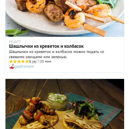
это
совершенно
не будет
заметно,
особенно
если вы
нарежете
баранину
РЕЦЕПТ
действительно
Шашлычки из креветок и колбасок
мелко
Шашлычки из креветок и колбасок можно подать со
свежими овощами или зеленью.
25 мин
5
(4)
gastronom