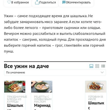
В избранное
Поделиться
0
Комментировать
Ужин – самое подходящее время для шашлыка. Не
забудьте замариновать мясо заранее. А если хотите чего-
либо более легкого – приготовьте сырники или оладьи.
Вечером можно расслабиться и выпить слабоалкогольный
напиток – сангрию, холодный пунш. Для прохладного дня
выберите горячий напиток – грог, глинтвейн или горячий
пунш.
Все ужин на даче
По умолчанию
ПРАЗДНИЧНЫЕ
РЕЦЕПТЫ С
ГОТОВИМ В
БЛЮДА ИЗ
ОЛИВКОВЫМ
ИЮЛЕ
КУРИЦЫ
МАСЛОМ
Шашлык
Шашлык
Маринад
с