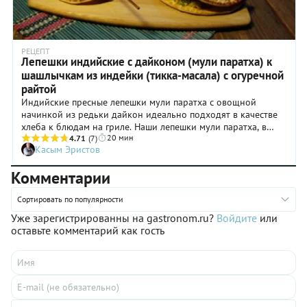
РЕЦЕПТ
Лепешки индийские с дайконом (мули паратха) к
шашлычкам из индейки (тикка-масала) с огуречной
райтой
Индийские пресные лепешки мули паратха с овощной
начинкой из редьки дайкон идеально подходят в качестве
хлеба к блюдам на гриле. Наши лепешки мули паратха, в
20 мин
отличие от классических индийских, будут открытыми, как
4.71
(7)
Касым Эристов
мексиканские такос. В мировой кулинарии известно блюдо
под названием "chicken tikka masala". "Тикка" на хинди -
Комментарии
"кусочки", "масала" - "смесь"; ну а "чиккен" - "цыпленок" по-
английски, так что все просто: "чиккен-тикка-масала" -
Сортировать по популярности
кусочки цыпленка, на гриле в смеси пряностей. По причине
весьма долгой общей колониальной истории в названиях
Уже зарегистрированны на gastronom.ru?
Войдите
или
индийских блюд часто встречаются английские слова. Моя
оставьте комментарий как гость
кулинарная мысль заменила цыпленка индейкой.