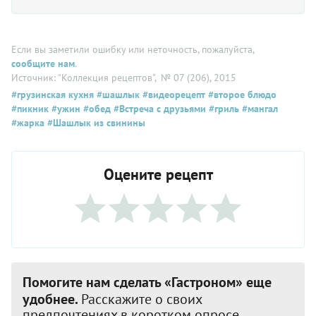
Если вы заметили ошибку или неточность, пожалуйста,
сообщите нам
.
Источник: "Коллекция рецептов"
, № 07 (206), 2015
#грузинская кухня
#шашлык
#видеорецепт
#второе блюдо
#пикник
#ужин
#обед
#Встреча с друзьями
#гриль
#мангал
#жарка
#Шашлык из свинины
Оцените рецепт
Помогите нам сделать «Гастроном» еще
удобнее.
Расскажите о своих
предпочтениях в коротком опросе.