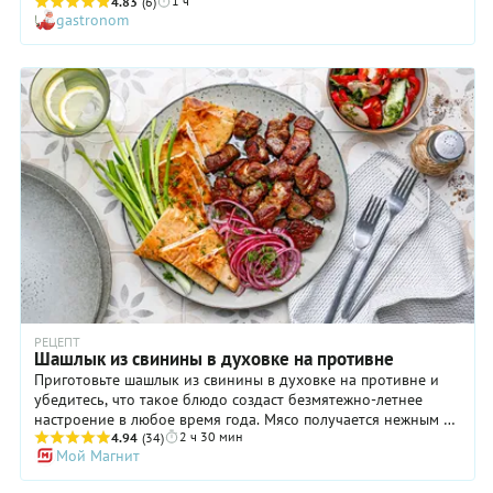
1 ч
килограмм этого отруба весьма приятная и доступная,
4.83
(6)
gastronom
пожалуй, всем. А значит, если перед поездкой на дачу
заехать на рынок или в мясной магазин и приобрести
свиную грудинку, то вечером можно не только собирать у
мангала близких, но и приглашать на шашлык хороших
соседей. С маринадом особо мудрить не придется: мы
используем для этого только репчатый лук и винный уксус,
который, кстати, можно заменить красным сухим вином,
если оно по тем или иным причинам вам не пришлось по
вкусу. Ну а потом все просто: жарим шашлык из свиной
грудинки и наслаждаемся приятным обедом или ужином на
свежем воздухе.
РЕЦЕПТ
Шашлык из свинины в духовке на противне
Приготовьте шашлык из свинины в духовке на противне и
убедитесь, что такое блюдо создаст безмятежно-летнее
настроение в любое время года. Мясо получается нежным и
2 ч 30 мин
очень мягким, ведь маринуется оно классическим способом:
4.94
(34)
Мой Магнит
с уксусом и репчатым луком. Последний следует непременно
хорошо размять руками, чтобы выделился сок. Тогда вкус