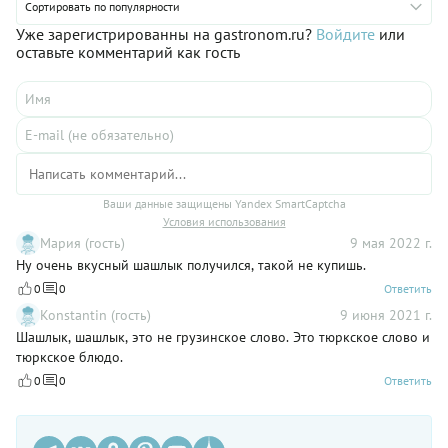
разумеется, речь идет исключительно об охлажденном мясе!
Сортировать по популярности
Если вы все сделаете правильно, то такой быстрый шашлык
Уже зарегистрированны на gastronom.ru?
Войдите
или
из говядины станет еще и самым вкусным.
оставьте комментарий как гость
Ваши данные защищены Yandex SmartCaptcha
Условия использования
Мария (гость)
9 мая 2022 г.
Ну очень вкусный шашлык получился, такой не купишь.
0
0
Ответить
Konstantin (гость)
9 июня 2021 г.
Шашлык, шашлык, это не грузинское слово. Это тюркское слово и
тюркское блюдо.
0
0
Ответить