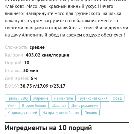
«лайков». Мясо, лук, красный винный уксус. Ничего
лишнего! Замаринуйте мясо для грузинского шашлыка
накануне, а утром загрузите его в багажник вместе со
свежими овощами и отправляйтесь с семьей или друзьями
на дачу. Аппетитный обед на свежем воздухе обеспечен!
Сложность:
средне
Калории:
405.02 ккал/порция
Порций:
10
Готовка:
30 мин
Доп. время:
6 ч
Б/Ж/У:
38.75 г/17.09 г/23.17
Гриль / BBQ
Жарение
На мангале
Грузинская кухня
Обед
Ужин
Второе блюдо
Шашлык
День рождения
К приходу гостей
На праздничный стол
Пикник
Ингредиенты на 10 порций