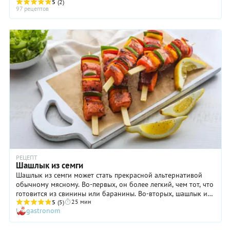
отдельное искусство. Оно состоит не ...
5
(2)
97 рецептов
РЕЦЕПТ
Шашлык из семги
Шашлык из семги может стать прекрасной альтернативой
обычному мясному. Во-первых, он более легкий, чем тот, что
готовится из свинины или баранины. Во-вторых, шашлык из
25 мин
рыбы значительно полезнее. И, наконец, в третьих, он
5
(5)
gastronom
получается очень нежным и вкусным. Правда, есть одно но:
семга — довольно дорогая рыба. Что ж, вы вполне можете