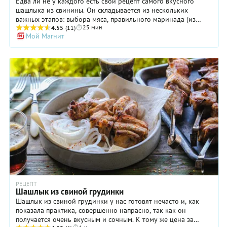
Едва ли не у каждого есть свой рецепт самого вкусного
шашлыка из свинины. Он складывается из нескольких
важных этапов: выбора мяса, правильного маринада (из
25 мин
кефира или натурального йогурта, с томатной пастой или
4.55
(11)
Мой Магнит
пряными травами, с луком, чесноком, имбирем и специями),
а иногда и подбора лучших углей. В этом плане мы не будем
давать вам советы, но обязательно расскажем, как быстро и
просто приготовить самый вкусный шашлык из свинины, а
точнее из шеи. Так, чтобы мясо получилось нежным и
ароматным. Много ингредиентов для этого не понадобится,
а маринад на основе аджики запомнится пряным и ярким
вкусом. Попробуйте и обязательно поделитесь
впечатлениями.
РЕЦЕПТ
Шашлык из свиной грудинки
Шашлык из свиной грудинки у нас готовят нечасто и, как
показала практика, совершенно напрасно, так как он
получается очень вкусным и сочным. К тому же цена за