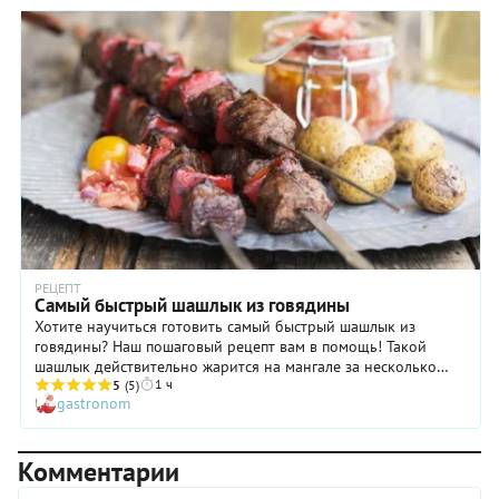
шашлыка станет более выразительным, а текстура — сочной.
И постарайтесь не пересушить свинину в процессе
приготовления в духовке, чтобы ваши усилия на
предварительном этапе увенчались грандиозным успехом!
РЕЦЕПТ
Самый быстрый шашлык из говядины
Хотите научиться готовить самый быстрый шашлык из
говядины? Наш пошаговый рецепт вам в помощь! Такой
шашлык действительно жарится на мангале за несколько
1 ч
минут, а маринование мяса, если так можно назвать процесс
5
(5)
gastronom
впитывания топленого масла, займет всего около часа. За
это время вы успеете и угли разжечь, и сальсу — вкуснейшее
дополнение к шашлыку — приготовить. Однако следует
Комментарии
знать, что для такого блюда годится не всякая говядина:
идеально подойдет вырезка, лопатка или кострец. И,