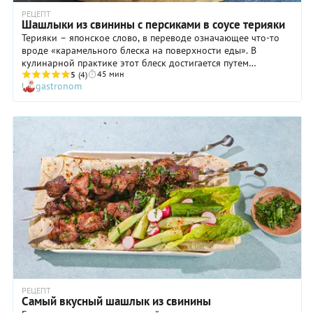
РЕЦЕПТ
Шашлыки из свинины с персиками в соусе терияки
Терияки – японское слово, в переводе означающее что-то
вроде «карамельного блеска на поверхности еды». В
кулинарной практике этот блеск достигается путем
45 мин
маринования продуктов в точно выверенной по пропорции
5
(4)
gastronom
соуса из сои, меда и прочих пряностей и приправ. Свинина -
лучшее мясо для таких экспериментов.
РЕЦЕПТ
Самый вкусный шашлык из свинины