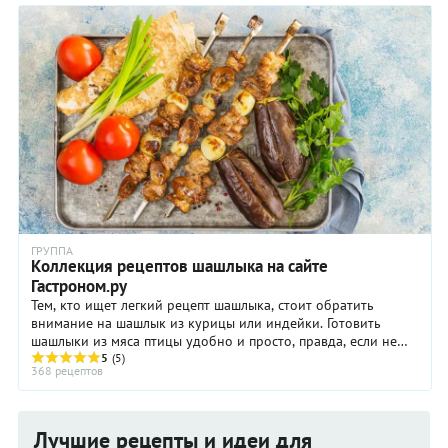
использовать и более бюджетные варианты, например,
горбушу или кету. В этом случае шашлык получится менее
жирным. Плюс это или минус? Решать только вам! А когда
будет возможность попробовать шашлык именно из семги —
сделайте это, хотя бы для того, чтобы сравнить ощущения.
ГРУППА
Коллекция рецептов шашлыка на сайте
Гастроном.ру
Тем, кто ищет легкий рецепт шашлыка, стоит обратить
внимание на шашлык из курицы или индейки. Готовить
шашлыки из мяса птицы удобно и просто, правда, если не
знать некоторых секретов, он может ...
5
(5)
368 рецептов
Лучшие рецепты и идеи для