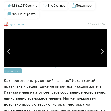
4.56 (128)
Оценить
В избранное
Поделиться
2
Комментировать
gastronom
13 мая 2026 г.
К рецепту
Как приготовить грузинский шашлык? Искать самый
правильный рецепт даже не пытайтесь: каждый житель
Гр
Кавказа имеет на этот счет свое собственное, естественно,
единственно возможное мнение. Мы же предлагаем
довольно простую версию, которая многократно
проверена на практике и получила огромное количество