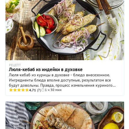
РЕЦЕПТ
Люля-кебаб из индейки в духовке
Люля-кебаб из курицы в духовке - блюдо внесезонное.
Ингредиенты блюда вполне доступные, результатом все
будут довольны. Правда, процесс измельчения куриного
1 ч 30 мин
филе в фарш может показаться довольно ...
4.71
(7)