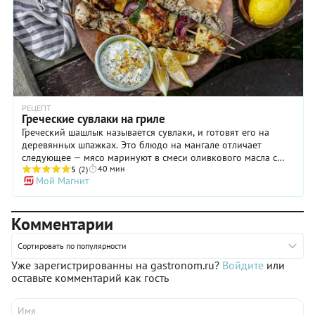
РЕЦЕПТ
Греческие сувлаки на гриле
Греческий шашлык называется сувлаки, и готовят его на
деревянных шпажках. Это блюдо на мангале отличает
следующее — мясо маринуют в смеси оливкового масла с
40 мин
лимонным соком и пряностями, оно получается суховатым и
5
(2)
Мой Магнит
подается с соусом. Обычно для сувлаки на гриле выбирают
свинину, но мы предлагаем заменить ее на индейку и
разнообразить с помощью ассорти из халуми с овощами
Комментарии
(одновременно получится закрыть вопрос с гарниром).
Греческие сувлаки считаются фаст-фудом, так что на родине
к приготовленному на мангале мясу предложат питу. Но
Сортировать по популярности
ничто не мешает вам подать шашлык по-другому, например,
Уже зарегистрированны на gastronom.ru?
Войдите
или
с рисом и салатом.
оставьте комментарий как гость