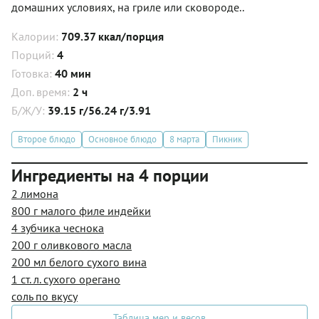
домашних условиях, на гриле или сковороде..
Калории:
709.37 ккал/порция
Порций:
4
Готовка:
40 мин
Доп. время:
2 ч
Б/Ж/У:
39.15 г/56.24 г/3.91
Второе блюдо
Основное блюдо
8 марта
Пикник
Ингредиенты на 4 порции
2 лимона
800 г малого филе индейки
4 зубчика чеснока
200 г оливкового масла
200 мл белого сухого вина
1 ст. л. сухого орегано
соль по вкусу
Таблица мер и весов