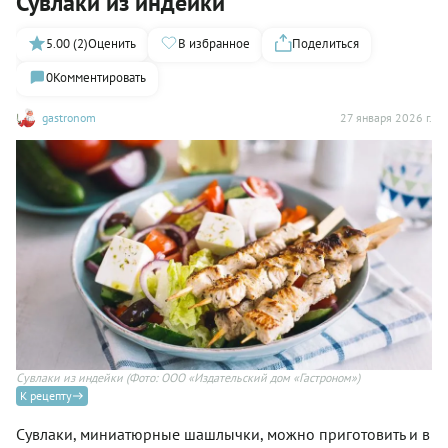
Сувлаки из индейки
5.00 (2)
Оценить
В избранное
Поделиться
0
Комментировать
gastronom
27 января 2026 г.
Сувлаки из индейки
(Фото: ООО «Издательский дом «Гастроном»)
К рецепту
Сувлаки, миниатюрные шашлычки, можно приготовить и в