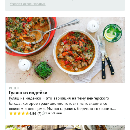
Условия использования
РЕЦЕПТ
Гуляш из индейки
Гуляш из индейки – это вариация на тему венгерского
блюда, которое традиционно готовят из говядины со
шпиком и овощами. Мы постарались бережно сохранить
1 ч 30 мин
рецепт. Даже жарить будем на свином сале. ...
4.86
(7)