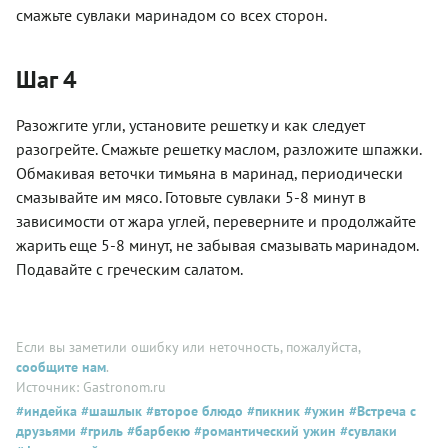
смажьте сувлаки маринадом со всех сторон.
Шаг 4
Разожгите угли, установите решетку и как следует
разогрейте. Смажьте решетку маслом, разложите шпажки.
Обмакивая веточки тимьяна в маринад, периодически
смазывайте им мясо. Готовьте сувлаки 5-8 минут в
зависимости от жара углей, переверните и продолжайте
жарить еще 5-8 минут, не забывая смазывать маринадом.
Подавайте с греческим салатом.
Если вы заметили ошибку или неточность, пожалуйста,
сообщите нам
.
Источник: Gastronom.ru
#индейка
#шашлык
#второе блюдо
#пикник
#ужин
#Встреча с
друзьями
#гриль
#барбекю
#романтический ужин
#сувлаки