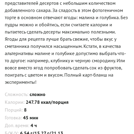
представителей десертов с небольшим количеством
добавленного сахара. За сладость в этом фотогеничном
торте в основном отвечают ягоды: малина и голубика. Без
пудры можно и обойтись, если считаете калории и
пытаетесь сделать десерты максимально полезными.
Ягоды для рецепта лучше брать свежие, чтобы вкус у
сметанника получился насыщенным. Кстати, в качества
альтернативы малине и голубике допустимо выбрать что-
то другое: например, клубнику и черную смородину. Или
вовсе вместо ягод попробовать сделать сок из фруктов,
поиграть с цветом и вкусом. Полный карт-бланш на
эксперименты!
Сложность:
сложно
Калории:
247.78 ккал/порция
Порций:
8
Готовка:
45 мин
Доп. время:
4 ч
Б/Ж/У:
6.54 г/15.27 г/21.13