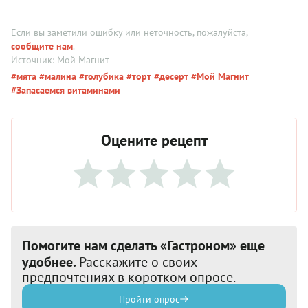
Если вы заметили ошибку или неточность, пожалуйста,
сообщите нам
.
Источник: Мой Магнит
#мята
#малина
#голубика
#торт
#десерт
#Мой Магнит
#Запасаемся витаминами
Оцените рецепт
Помогите нам сделать «Гастроном» еще
удобнее.
Расскажите о своих
предпочтениях в коротком опросе.
Пройти опрос