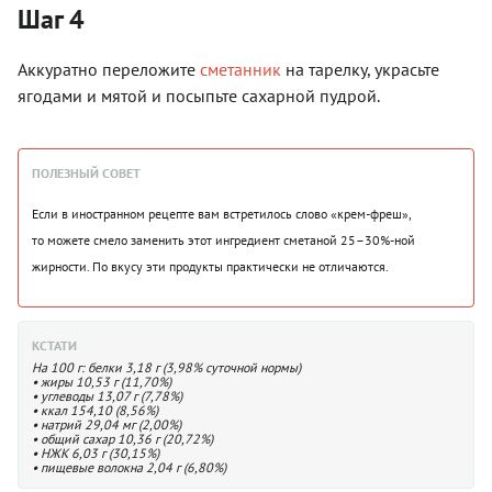
Шаг 4
Аккуратно переложите
сметанник
на тарелку, украсьте
ягодами и мятой и посыпьте сахарной пудрой.
ПОЛЕЗНЫЙ СОВЕТ
Если в иностранном рецепте вам встретилось слово «крем-фреш»,
то можете смело заменить этот ингредиент сметаной 25–30%-ной
жирности. По вкусу эти продукты практически не отличаются.
КСТАТИ
На 100 г: белки 3,18 г (3,98% суточной нормы)
• жиры 10,53 г (11,70%)
• углеводы 13,07 г (7,78%)
• ккал 154,10 (8,56%)
• натрий 29,04 мг (2,00%)
• общий сахар 10,36 г (20,72%)
• НЖК 6,03 г (30,15%)
• пищевые волокна 2,04 г (6,80%)