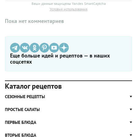
Ваши данные защищены Yandex SmartCaptcha
Условия использования
Пока нет комментариев
Еще больше идей и рецептов — в наших
соцсетях
Каталог рецептов
СЕЗОННЫЕ РЕЦЕПТЫ
Рецепты из капусты
ПРОСТЫЕ САЛАТЫ
Блюда с картошкой
Простые салаты
ПЕРВЫЕ БЛЮДА
Рецепты с грибами
Салат Оливье
Яблочные пироги
Щи
ВТОРЫЕ БЛЮДА