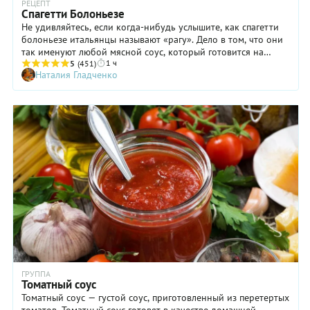
РЕЦЕПТ
Спагетти Болоньезе
Не удивляйтесь, если когда-нибудь услышите, как спагетти
болоньезе итальянцы называют «рагу». Дело в том, что они
так именуют любой мясной соус, который готовится на
1 ч
слабом огне в течение нескольких часов. Да-да, изначально
5
(451)
Наталия Гладченко
приготовление спагетти болоньезе (или пасты болоньезе)
занимало чуть ли не полдня! А еще говорят, что самый
старый рецепт соуса, созданный в городе Болонья (отсюда и
название), состоял совсем из других ингредиентов: из
куриной печенки, трюфелей и сливок. Но в современном
мире дело обстоит иначе. Во-первых, готовят соус
болоньезе из мяса и томатов, а во-вторых, никто уже не
тушит ингредиенты в течение несколько часов (в лучшем
случае полчаса). Кстати, разочаруем любителей искать
«самый правильный рецепт»: в данном случае его точно не
существует. Каждая итальянская хозяйка добавляет в соус
болоньезе продукты по своему вкусу (сладкий и острый
перец, шампиньоны, сельдерей или цукини) и считает этот
вариант идеальным. Поэтому мы решили предложить свой
рецепт спагетти болоньезе с мясным фаршем — довольно
простой, быстрый и весьма демократичный.
ГРУППА
Томатный соус
Томатный соус — густой соус, приготовленный из перетертых