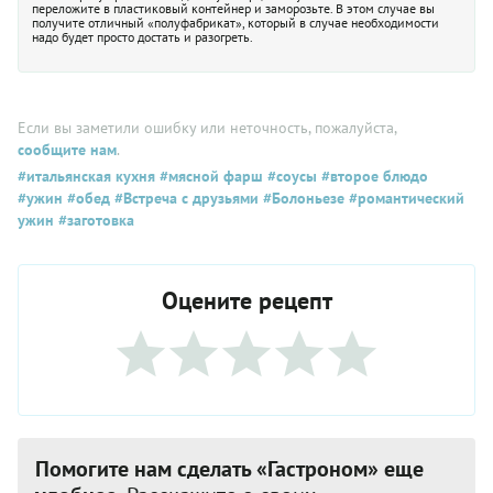
переложите в пластиковый контейнер и заморозьте. В этом случае вы
получите отличный «полуфабрикат», который в случае необходимости
надо будет просто достать и разогреть.
Если вы заметили ошибку или неточность, пожалуйста,
сообщите нам
.
#итальянская кухня
#мясной фарш
#соусы
#второе блюдо
#ужин
#обед
#Встреча с друзьями
#Болоньезе
#романтический
ужин
#заготовка
Оцените рецепт
Помогите нам сделать «Гастроном» еще