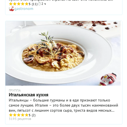
2 ч
конце XVIII века в провинции Болонья (отсюда и название),
5
(11)
gastronom
причем, как утверждают источники, на кухне кардинала —
будущего папы Пия VII. Как этот рецепт «пошел в народ»,
неизвестно, но то, что болоньезе приобрел популярность
невероятно быстро, факт неоспоримый. Подавали его
изначально, кстати, исключительно с тальятелле. Идея же
соединить такой соус со спагетти появилась значительно
позже — и не в Италии, а в Америке! Все дело в том, что
последний вид пасты менее ломкий, поэтому именно его
поставляли за океан. Соответственно, американские повара
совместили итальянские спагетти с итальянским же соусом
болоньезе. Получилось замечательно! А если и вы хотите
приготовить домашний соус болоньезе, воспользуйтесь
нашим подробным рецептом. Результатом вы точно будете
довольны!
ГРУППА
Итальянская кухня
Итальянцы – большие гурманы и в еде признают только
самое лучшее. Италия – это более двух тысяч наименований
вин, пятьсот с лишним сортов сыра, триста видов мясных
изделий, несколько сотен ...
5
(2)
3195 рецептов