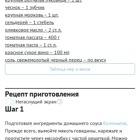
чеснок – 1 зубчик
крупная морковь – 1 шт.
сельдерей – 1 стебель
оливковое масло – 2 ст. л.
томатная пассата – 400 г
томатная паста – 1 ст. л.
красное сухое вино – 100 мл
соль, свежемолотый черный перец – по вкусу
Таблица мер и весов
Рецепт приготовления
Негаснущий экран
Шаг 1
Подготовьте ингредиенты домашнего соуса
болоньезе
.
Прежде всего, вымойте мякоть говядины, нарежьте и
пропустите через мясорубку с частой решеткой. Можно