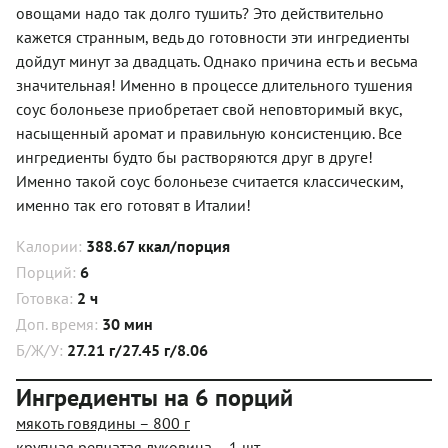
овощами надо так долго тушить? Это действительно
кажется странным, ведь до готовности эти ингредиенты
дойдут минут за двадцать. Однако причина есть и весьма
значительная! Именно в процессе длительного тушения
соус болоньезе приобретает свой неповторимый вкус,
насыщенный аромат и правильную консистенцию. Все
ингредиенты будто бы растворяются друг в друге!
Именно такой соус болоньезе считается классическим,
именно так его готовят в Италии!
Калории:
388.67 ккал/порция
Порций:
6
Готовка:
2 ч
Доп. время:
30 мин
Б/Ж/У:
27.21 г/27.45 г/8.06
Ингредиенты на 6 порций
мякоть говядины – 800 г
крупная репчатая луковица – 1 шт.