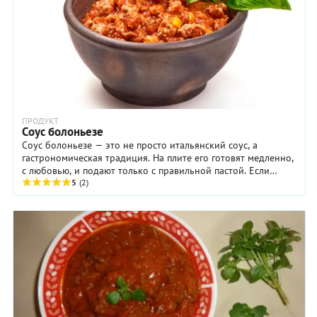
ПРОДУКТ
Соус болоньезе
Соус болоньезе — это не просто итальянский соус, а
гастрономическая традиция. На плите его готовят медленно,
с любовью, и подают только с правильной пастой. Если
увидите в меню «спагетти болоньезе» – знайте, это
5
(2)
туристическая версия блюда! Расскажем, как в Эмилии-
Романьи создают традиционный соус, какие его вариации
предлагают современные шеф-повара и что категорически
нельзя делать, готовя болоньезе.