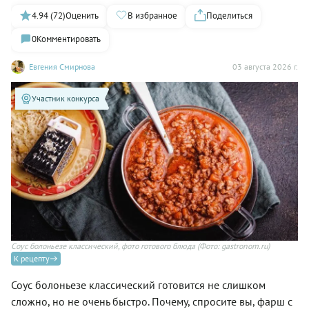
4.94 (72)
Оценить
В избранное
Поделиться
0
Комментировать
Евгения Смирнова
03 августа 2026 г.
Участник конкурса
Соус болоньезе классический, фото готового блюда
(Фото: gastronom.ru)
К рецепту
Соус болоньезе классический готовится не слишком
сложно, но не очень быстро. Почему, спросите вы, фарш с