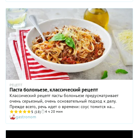
РЕЦЕПТ
Паста болоньезе, классический рецепт
Классический рецепт пасты болоньезе предусматривает
очень серьезный, очень основательный подход к делу.
Прежде всего, речь идет о времени: соус томится на
4 ч 20 мин
минимальном огне целых четыре часа! Столь строгое
5
(18)
gastronom
требование оправдано исторически, ведь когда-то рагу по-
болонски, прототип современного болоньезе, делали из
кусочков мяса, которое должно было буквально
раствориться. Современные же итальянские повара считают,