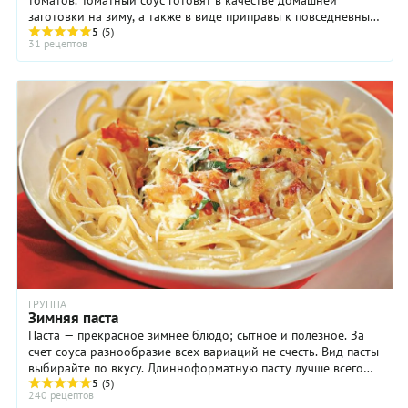
томатов. Томатный соус готовят в качестве домашней
заготовки на зиму, а также в виде приправы к повседневным
блюдам. Разновидностей томатного ...
5
(5)
31 рецептов
ГРУППА
Зимняя паста
Паста — прекрасное зимнее блюдо; сытное и полезное. За
счет соуса разнообразие всех вариаций не счесть. Вид пасты
выбирайте по вкусу. Длинноформатную пасту лучше всего
сочетается с густым ...
5
(5)
240 рецептов