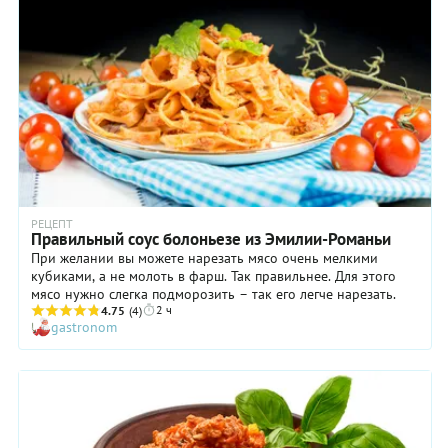
что только в этом случае соус обретает идеальный вкус,
аромат и консистенцию. Что ж, нет повода им не верить!
Приготовьте пасту болоньезе по нашему классическому
рецепту, например, на ужин в выходной день, памятуя о том,
что начинать процесс следует чуть ли не в обед.
РЕЦЕПТ
Правильный соус болоньезе из Эмилии-Романьи
При желании вы можете нарезать мясо очень мелкими
кубиками, а не молоть в фарш. Так правильнее. Для этого
мясо нужно слегка подморозить – так его легче нарезать.
2 ч
4.75
(4)
gastronom