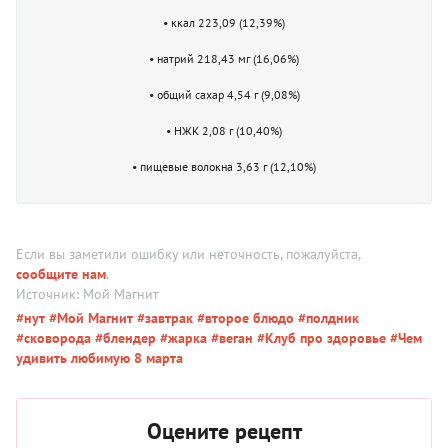
• ккал 223,09 (12,39%)
• натрий 218,43 мг (16,06%)
• общий сахар 4,54 г (9,08%)
• НЖК 2,08 г (10,40%)
• пищевые волокна 3,63 г (12,10%)
Если вы заметили ошибку или неточность, пожалуйста,
сообщите нам
.
Источник: Мой Магнит
#нут
#Мой Магнит
#завтрак
#второе блюдо
#полдник
#сковорода
#блендер
#жарка
#веган
#Клуб про здоровье
#Чем
удивить любимую 8 марта
Оцените рецепт