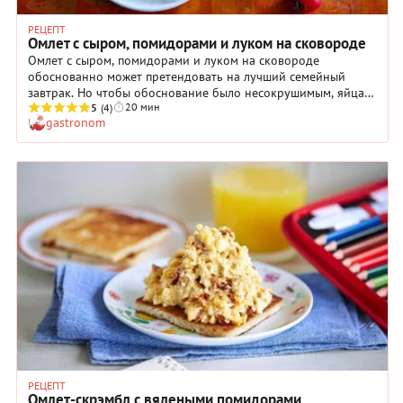
РЕЦЕПТ
Омлет с сыром, помидорами и луком на сковороде
Омлет с сыром, помидорами и луком на сковороде
обоснованно может претендовать на лучший семейный
завтрак. Но чтобы обоснование было несокрушимым, яйца
20 мин
для омлета должны быть крупными и свежими, помидоры –
5
(4)
gastronom
мясистыми и сладкими, лук тоже не какой попало, а красный
ялтинский, сочный и сладкий. И наконец, в качестве сыра мы
возьмем брынзу, которая застынет в яичной массе мягкими
кусочками с солоновато-сливочным вкусом. В общем, это
праздник какой-то получится, особенно если четко
придерживаться нашего рецепта.
РЕЦЕПТ
Омлет-скрэмбл с вялеными помидорами