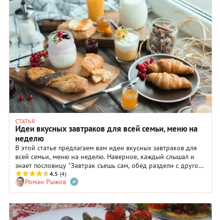
СТАТЬЯ
Идеи вкусных завтраков для всей семьи, меню на
неделю
В этой статье предлагаем вам идеи вкусных завтраков для
всей семьи, меню на неделю. Наверное, каждый слышал и
знает пословицу "Завтрак съешь сам, обед раздели с другом,
ужин отдай врагу". А так ли на самом деле важен первый
4.5
(4)
Роман Рыжов
прием пищи? И почему он обязательно должен быть
плотным? В современном мире, когда вечный цейтнот и ни
на что не хватает времени, многие люди просто не успевают
позавтракать и не видят в этом ничего плохого. Только
чашка кофе на бегу? — Ну и ладно, на обеде или ужине съем