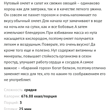
Нутовый омлет и салат их свежих овощей – одинаково
хорош как для завтрака, так и в качестве легкого ужина.
Он совсем не пахнет горохом и очень напоминает по
вкусу обычный омлет. Для начала нут замачивают в воде
на ночь или на сутки, как и все бобовые. А затем
измельчают блендером. При взбивании масса из нута
насыщается кислородом, поэтому омлет получается
легким и воздушным. Поверьте, это очень вкусно! Да
кроме того еще и полезно. Нут содержит витамины и
минералы, повышает стойкость организма в сезон
простуд, улучшает работу сердца и сосудов. А самое
важное – «бараний горох» богат белком, поэтому отлично
заменяет мясо для тех, кто по каким-то соображением его
не употребляет.
Сложность:
средне
Калории:
676.88 ккал/порция
Порций:
3
Готовка:
25 мин