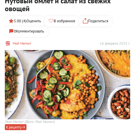
Нутовый омлет и салат из свежих
овощей
5.00 (4)
Оценить
В избранное
Поделиться
0
Комментировать
Мой Магнит
16 февраля 2025 г.
Мой Магнит
(Фото: Мой Магнит)
К рецепту