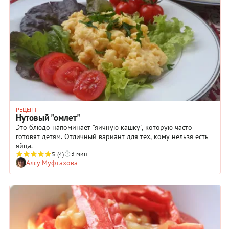
побольше! Почему же такой подход к утреннему приему
пищи не прибавляет ни энергии, ни здоровья, а в
долгосрочной перспективе может привести к неприятным
последствиям? Давайте разберемся.
РЕЦЕПТ
Нутовый "омлет"
Это блюдо напоминает "яичную кашку", которую часто
готовят детям. Отличный вариант для тех, кому нельзя есть
яйца.
3 мин
5
(4)
Алсу Муфтахова