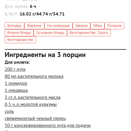
Доп. время:
6 ч
Б/Ж/У:
16.02 г/44.74 г/54.71
Блендер
Жарение
На сковороде
Завтрак
Обед
Полдник
Второе блюдо
Основное блюдо
Вегетарианство: Строго
Вегетарианство
Ингредиенты на 3 порции
Для омлета:
200 г нута
80 мл растительного молока
1 помидор
1 луковица
3 ст. л. растительного масла
0,5 ч. л. молотой куркумы
соль
свежемолотый черный перец
50 г консервированного нута для подачи