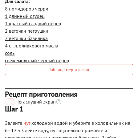
Для салата:
8 помидоров черри
1 длинный огурец
1 красный сладкий перец
2 веточки петрушки
2 веточки базилика
4 ст. л. оливкового масла
соль
свежемолотый черный перец
Таблица мер и весов
Рецепт приготовления
Негаснущий экран
Шаг 1
Залейте
нут
холодной водой и уберите в холодильник на
6–12 ч. Слейте воду, нут тщательно промойте и
переложите в стакан погружного блендера. Влейте