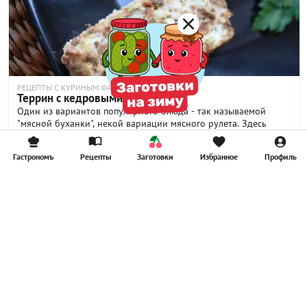
РЕЦЕПТЫ С КУРИНЫМ ФАРШЕМ
Террин с кедровыми орешками
Один из вариантов популярного блюда - так называемой
"мясной буханки", некой вариации мясного рулета. Здесь
сочетаются несколько вкусов - нежный куриный фарш,
1 ч
сливочный вкус кедровых орешков, черный хлеб и пряности.
5.00
(5)
Гастрономъ
Рецепты
Заготовки
Избранное
Профиль