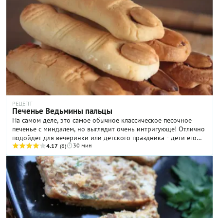
РЕЦЕПТ
Печенье Ведьмины пальцы
На самом деле, это самое обычное классическое песочное
печенье с миндалем, но выглядит очень интригующе! Отлично
подойдет для вечеринки или детского праздника - дети его
30 мин
едят с огромным восторгом, у нас это стало просто детским
4.17
(6)
хитом.