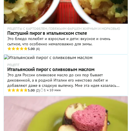
РЕЦЕПТЫ С КАРТОФЕЛЕМ, ГОВЯЖЬИМ ФАРШЕМ ЖИРНЫМ И МОРКОВЬЮ
Пастуший пирог в итальянском стиле
Это блюдо полюбят и взрослые и дети: вкусное и очень
сытное, что особенно немаловажно для зимы.
5.00
(4)
РЕЦЕПТ
Итальянский пирог с оливковым маслом
Это для России оливковое масло до сих пор бывает
диковинкой, а в родной Италии его неистово любят и
добавляют даже в сладкую выпечку. Мне эта идея казалась
1 ч 10 мин
странной, пока я не попробовала один такой рецепт — пирог с
5.00
(2)
кедровыми орешками (в оригинале итальянцы используются
орешки пинии, итальянской сосны) и оливковым маслом.
Благодаря качественному оливковому маслу пирог имеет хоть
и терпкую, но весьма деликатную нотку. А сладость кедровых
орешков ее только подчеркивает!