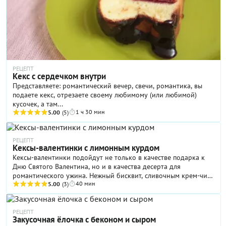
РЕЦЕПТ
Кекс с сердечком внутри
Представляете: романтический вечер, свечи, романтика, вы
подаете кекс, отрезаете своему любимому (или любимой)
кусочек, а там...
1 ч 30 мин
5.00
(5)
РЕЦЕПТ
Кексы-валентинки с лимонным курдом
Кексы-валентинки подойдут не только в качестве подарка к
Дню Святого Валентина, но и в качества десерта для
романтического ужина. Нежный бисквит, сливочным крем-чиз
40 мин
и яркий лимонный курд - такое сочетание никого не оставит
5.00
(3)
равнодушным!
РЕЦЕПТ
Закусочная ёлочка с беконом и сыром