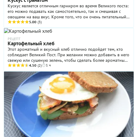
Кускус является отличным гарниром во время Великого поста:
его можно подавать как самостоятельно, так и смешивая с
овощами на ваш вкус. Кроме того, что он очень питательный и
полезный, он часто очень нравится детям!
5.00
(3)
РЕЦЕПТ
Картофельный хлеб
Этот ароматный и вкусный хлеб отлично подойдет тем, кто
соблюдает Великий Пост. При желании можно добавить в него
свежую или сушеную зелень, чтобы сделать более ароматным
1 ч
(например, лук), а также орехи. Делается он очень просто:
4.50
(2)
даже если вы ни разу не пекли хлеб, вы справитесь!