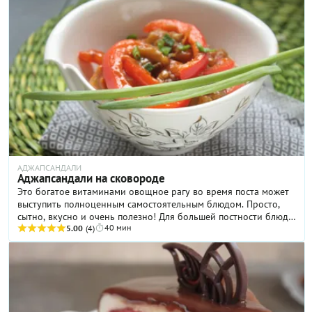
АДЖАПСАНДАЛИ
Аджапсандали на сковороде
Это богатое витаминами овощное рагу во время поста может
выступить полноценным самостоятельным блюдом. Просто,
сытно, вкусно и очень полезно! Для большей постности блюда
40 мин
предлагается использовать минимум специй. В оригинальном
5.00
(4)
рецепте предполагается по 0,5 ч. л. каждой специи.