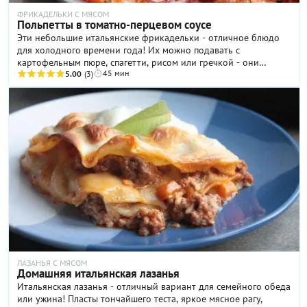
ФРИКАДЕЛЬКИ С МЯСОМ
Польпетты в томатно-перцевом соусе
Эти небольшие итальянские фрикадельки - отличное блюдо
для холодного времени года! Их можно подавать с
картофельным пюре, спагетти, рисом или гречкой - они
45 мин
абсолютно прекрасно сочетаются со всеми гарнирами и
5.00
(3)
наверняка придутся по вкусу вашим близким
ЛАЗАНЬЯ С МЯСОМ
Домашняя итальянская лазанья
Итальянская лазанья - отличный вариант для семейного обеда
или ужина! Пласты тончайшего теста, яркое мясное рагу,