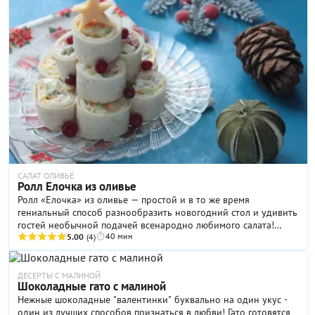
САЛАТ ОЛИВЬЕ
Ролл Елочка из оливье
Ролл «Елочка» из оливье — простой и в то же время
гениальный способ разнообразить новогодний стол и удивить
гостей необычной подачей всенародно любимого салата!
40 мин
Особенно, если в начале праздника у вас намечается фуршет
5.00
(4)
из легких закусок и только за этим следует приглашение к
столу с горячими блюдами. Ниже я подробно расскажу, как
приготовить и сам салат, и праздничные роллы. При этом
ДЕСЕРТЫ С МАЛИНОЙ
Шоколадные гато с малиной
абсолютно не возбраняется использовать вашу любимую
Нежные шоколадные "валентинки" буквально на один укус -
версию оливье, к которой привыкли все домашние. Главное —
один из лучших способов признаться в любви! Гато готовятся
нарезать все ингредиенты начинки как можно мельче.