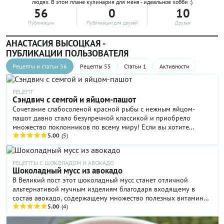
людях. В этом плане кулинария для меня - идеальное хобби :)
56
0
10
Публикации
Публикации для друзей
Друзья
АНАСТАСИЯ ВЫСОЦКАЯ -
ПУБЛИКАЦИИ ПОЛЬЗОВАТЕЛЯ
Рецепты и статьи 56
Рецепты 55
Статьи 1
Активности
РЕЦЕПТ
Сэндвич с семгой и яйцом-пашот
Сочетание слабосоленой красной рыбы с нежным яйцом-
пашот давно стало безупречной классикой и приобрело
множество поклонников по всему миру! Если вы хотите
побаловать своих домашних простым, но изысканным
5.00
(5)
завтраком или закуской, вам обязательно стоит попробовать
этот рецепт.
РЕЦЕПТЫ С ШОКОЛАДОМ И АВОКАДО
Шоколадный мусс из авокадо
В Великий пост этот шоколадный мусс станет отличной
альтернативой мучным изделиям благодаря входящему в
состав авокадо, содержащему множество полезных витаминов.
Очень быстро и очень вкусно!
5.00
(4)