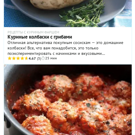
РЕЦЕПТЫ С КУРИНЫМ ФАРШЕМ
Куриные колбаски с грибами
Отличная альтернатива покупным сосискам — это домашние
колбаски! Все, что вам понадобится, это только
поэкспериментировать с начинками и вкусовыми
25 мин
сочетаниями. У нас одними из наиболее любимых являются
4.67
(3)
куриные колбаски с пряностями и грибами — нежные, сочные
и ароматные!