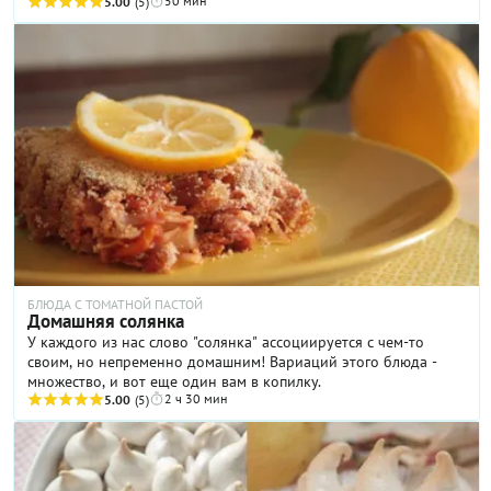
50 мин
Сливочный крем отлично гармонирует с яблочной начинкой,
5.00
(5)
вкус торта приобретает приятную фруктовую свежесть, а за
счет добавления корицы — восхитительные пряные нотки.
Ниже мы предлагаем подробный пошаговый рецепт, в котором
описали все тонкости приготовления «Наполеона» с яблоками.
Подавайте готовый десерт с чашечкой свежесваренного кофе
и не сомневайтесь — хорошее настроение будет обеспечено
на весь день.
БЛЮДА С ТОМАТНОЙ ПАСТОЙ
Домашняя солянка
У каждого из нас слово "солянка" ассоциируется с чем-то
своим, но непременно домашним! Вариаций этого блюда -
множество, и вот еще один вам в копилку.
2 ч 30 мин
5.00
(5)