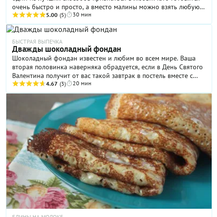
очень быстро и просто, а вместо малины можно взять любую
30 мин
другую ягоду или фрукт, которые сочетаются с шоколадом
5.00
(5)
БЫСТРАЯ ВЫПЕЧКА
Дважды шоколадный фондан
Шоколадный фондан известен и любим во всем мире. Ваша
вторая половинка наверняка обрадуется, если в День Святого
Валентина получит от вас такой завтрак в постель вместе с
20 мин
чашечкой ароматного кофе!
4.67
(3)
БЛИНЫ НА МОЛОКЕ