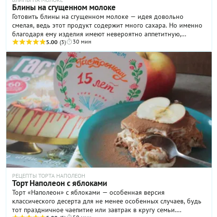
Блины на сгущенном молоке
Готовить блины на сгущенном молоке — идея довольно
смелая, ведь этот продукт содержит много сахара. Но именно
благодаря ему изделия имеют невероятно аппетитную,
30 мин
хрустящую карамельную корочку! Поверьте: ваши близкие
5.00
(3)
точно оценят такое блюдо. Имейте в виду, что блины на
сгущенном молоке отличаются довольно плотной текстурой.
Если у вас получились такие — вы все сделали правильно.
Некоторые советуют добавлять в тесто блинов на сгущенном
молоке ложку лимонного сока, который вступит в реакцию с
содой и разрыхлит текстуру. Поэкспериментируйте, почему бы
и нет, но, нам кажется, без этого ингредиента вполне можно
обойтись.
РЕЦЕПТЫ ТОРТА НАПОЛЕОН
Торт Наполеон с яблоками
Торт «Наполеон» с яблоками — особенная версия
классического десерта для не менее особенных случаев, будь
тот праздничное чаепитие или завтрак в кругу семьи.