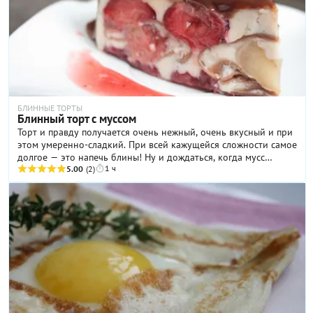
БЛИННЫЕ ТОРТЫ
Блинный торт с муссом
Торт и правду получается очень нежный, очень вкусный и при
этом умеренно-сладкий. При всей кажущейся сложности самое
долгое — это напечь блины! Ну и дождаться, когда мусс
1 ч
застынет и можно будет дегустировать. И, конечно же, его
5.00
(2)
необычность никого не оставит равнодушным: комплименты
вам точно будут обеспечены!