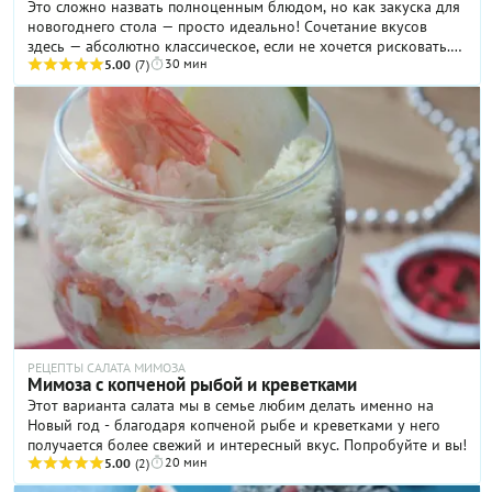
Это сложно назвать полноценным блюдом, но как закуска для
новогоднего стола — просто идеально! Сочетание вкусов
здесь — абсолютно классическое, если не хочется рисковать.
30 мин
Вы можете добавлять всё, что хотите: использовать твердый
5.00
(7)
сыр, томатный соус, пряные травы, использовать два вида
мяса, добавить остроту с помощью горчицы или острого
соуса… Эти «елочки» всё равно получатся великолепно!
РЕЦЕПТЫ САЛАТА МИМОЗА
Мимоза с копченой рыбой и креветками
Этот варианта салата мы в семье любим делать именно на
Новый год - благодаря копченой рыбе и креветками у него
получается более свежий и интересный вкус. Попробуйте и вы!
20 мин
5.00
(2)