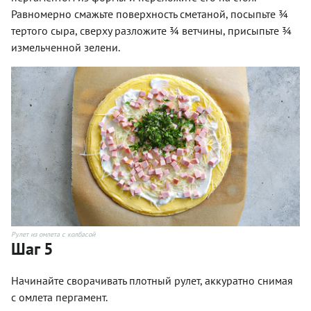
Равномерно смажьте поверхность сметаной, посыпьте ¾
тертого сыра, сверху разложите ¾ ветчины, присыпьте ¾
измельченной зелени.
Рулет из омлета с колбасой
Шаг 5
Начинайте сворачивать плотный рулет, аккуратно снимая
с омлета пергамент.