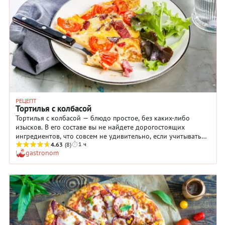
тем более миксером ингредиентов этого блюда вообще
считается дурным кулинарным тоном. И хотя там в
принципе не жалуют приготовление омлета с молоком
(традиционно используются только яйца), нам подобный
вариант очень и очень нравится.
РЕЦЕПТ
Тортилья с колбасой
Тортилья с колбасой — блюдо простое, без каких-либо
изысков. В его составе вы не найдете дорогостоящих
ингредиентов, что совсем не удивительно, если учитывать
1 ч
крестьянское происхождение этого испанского омлета. На
4.63
(8)
gastronom
Пиренееях в тортилью добавляют различные овощи — в
зависимости от того, что имеется в наличии. Но картофель
был и остается непременной частью блюда: именно он
делает омлет таким сытным. Ну а тортилья с колбасой — это
уже не просто закуска или ланч, а полноценный ужин,
который можно подать с зеленым салатом, что улучшит
усвояемость блюда и обогатит его витаминами и
минералами.