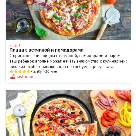
РЕЦЕПТ
Пицца с ветчиной и помидорами
С приготовления пиццы с ветчиной, помидорами и сыром
ваш ребенок вполне может начать знакомство с кулинарией:
никаких особых навыков она не требует, а результат
20 мин
понравится всем без исключения. Таким образом, у
4.6
(5)
gastronom
поваренка будет повод гордиться собой, причем не без
основания! Сразу объясните маленькому непоседе, что
ингредиенты блюда можно варьировать, например, от лука
просто отказаться или использовать вместо него свежий
зеленый. И… будьте готовы к тому, что пицца с ветчиной,
помидорами и сыром станет появляться на вашем столе если
не ежедневно, то несколько раз в неделю точно!