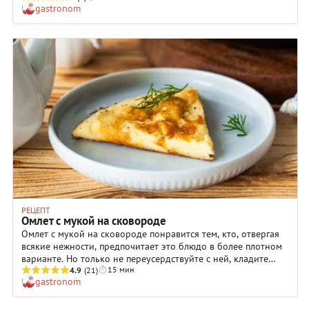
gastronom
отлично сочетается со вкусом всех ингредиентов. Для
приготовления такого омлета выбирайте сыр с ярким
насыщенным вкусом. Лучше всего подойдет пармезан или
другой твердый выдержанный сыр. Добавлять ли молоко в
омлет с сыром на сковороде — решать только вам, однако
мы считаем, что оно будет слишком утяжелять и без того
довольно сытное блюдо.
РЕЦЕПТ
Омлет с мукой на сковороде
Омлет с мукой на сковороде понравится тем, кто, отвергая
всякие нежности, предпочитает это блюдо в более плотном
варианте. Но только не переусердствуйте с ней, кладите
15 мин
столько, сколько указано в рецепте, иначе результат
4.9
(21)
gastronom
разочарует вас. Кстати, муку вполне можно заменить
манкой: попробуйте однажды и такой вариант. В рецепте
омлета с мукой на сковороде очень подробно расписана