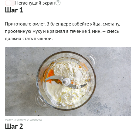
Негаснущий экран
Шаг 1
Приготовьте омлет. В блендере взбейте яйца, сметану,
просеянную муку и крахмал в течение 1 мин. — смесь
должна стать пышной.
Рулет из омлета с колбасой
Шаг 2