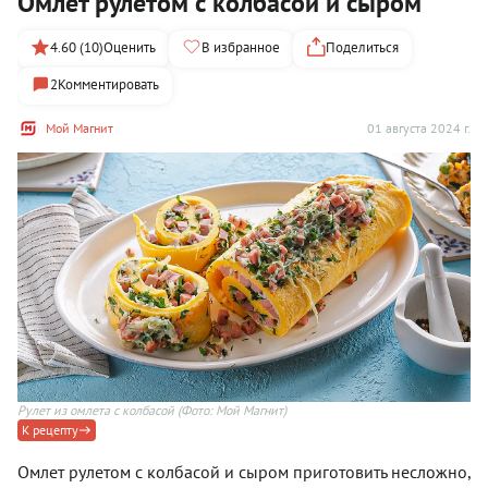
Омлет рулетом с колбасой и сыром
4.60 (10)
Оценить
В избранное
Поделиться
2
Комментировать
Мой Магнит
01 августа 2024 г.
Рулет из омлета с колбасой
(Фото: Мой Магнит)
К рецепту
Омлет рулетом с колбасой и сыром приготовить несложно,