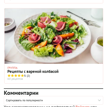
быть свежими. Это пока, разумеется, не его забота, но пусть
такая мысль надежно «поселится» в детской голове! Мнения
насчет, надо ли мыть ли яйца или нет, расходятся, хотя нам
кажется, что лишним это не будет. Делать это следует
проточной водой и губкой, лучше всего, со специальным
средством. Все остальное не требует особых пояснений: наш
рецепт довольно подробно описывает все этапы
приготовления яичницы с помидорами и колбасой. Зато
после такого опыта ваш ребенок будет с гордостью
рассказывать окружающим о своем первом, причем удачном,
кулинарном опыте!
ГРУППА
Рецепты с вареной колбасой
5
(2)
60 рецептов
Комментарии
Сортировать по популярности
Уже зарегистрированны на gastronom.ru?
Войдите
или