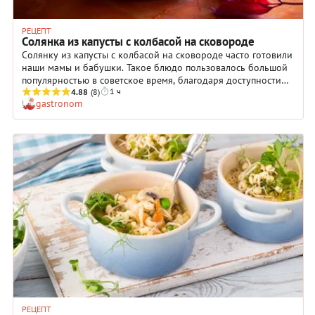
РЕЦЕПТ
Солянка из капусты с колбасой на сковороде
Солянку из капусты с колбасой на сковороде часто готовили
наши мамы и бабушки. Такое блюдо пользовалось большой
популярностью в советское время, благодаря доступности
1 ч
ингредиентов и простоте приготовления. В нашем варианте
4.88
(8)
gastronom
вы видите два вида колбасы и бекон, а лет 40 назад мясная
«добавка», чаще всего, сводилась к банальным сосискам. И
все-таки получалось вкусно! Вот мы и решили дать рецепт
солянки из капусты с колбасой на сковороде — на тот
случай, если вам захочется приготовить что-то
незамысловатое, но при этом аппетитное.
РЕЦЕПТ