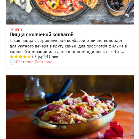
РЕЦЕПТ
Пицца с копченой колбасой
Такая пицца с сырокопченой колбасой отлично подойдет
для уютного вечера в кругу семьи, для просмотра фильма в
хорошей компании или даже в гордом одиночестве. Это
45 мин
блюдо итальянской кухни давно стало интернациональным:
4.5
(6)
Светлова Светлана
все любят его за простоту приготовления, демократический
характер и отличный вкус. К тому же для начинки можно
использовать огромное количество продуктов, которые
вдруг заскучали в вашем холодильнике. Дополните пиццу с
сырокопченой колбасой сосисками или шампиньонами,
цукини или свежим базиликом и получите свой вариант,
который, возможно, будет пользоваться особенным успехом
у ваших домочадцев.