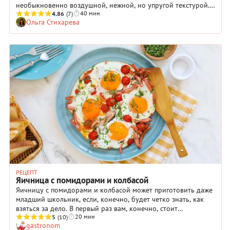
необыкновенно воздушной, нежной, но упругой текстурой.
40 мин
Блюдо идеально подходит для завтрака: оно отлично
4.86
(7)
Ольга Стихарева
усваивается и обеспечивает насыщение на несколько часов.
Омлет со шпинатом можно подать и в качестве легкого
ужина, дополнив свежими овощами, например, помидорами.
Чтобы придать вкусу блюда более выразительный вкус, в
яичную массу можно добавить зубчик чеснока,
пропущенный через пресс. Попробуйте, вам точно
понравится!
РЕЦЕПТ
Яичница с помидорами и колбасой
Яичницу с помидорами и колбасой может приготовить даже
младший школьник, если, конечно, будет четко знать, как
взяться за дело. В первый раз вам, конечно, стоит
20 мин
непременно показать ребенку процесс вживую. Прежде
5
(10)
gastronom
всего, расскажите чаду, что яйца для этого блюда должны