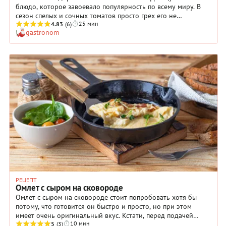
блюдо, которое завоевало популярность по всему миру. В
сезон спелых и сочных томатов просто грех его не
25 мин
приготовить. С только что сорванными свежими
4.83
(6)
gastronom
помидорами нежный омлет станет еще аппетитнее! Зимой
тоже не стоит отказывать себе в удовольствии —
используйте помидоры черри, которые доступны круглый
год. По нашему рецепту омлет с помидорами на сковороде
получается особенно пышным, мягким и воздушным,
превращая завтрак в настоящий кулинарный праздник.
РЕЦЕПТ
Омлет с сыром на сковороде
Омлет с сыром на сковороде стоит попробовать хотя бы
потому, что готовится он быстро и просто, но при этом
имеет очень оригинальный вкус. Кстати, перед подачей
10 мин
блюдо можно посыпать измельченной петрушкой: она
5
(3)