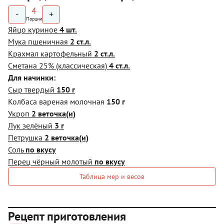
4
-
+
Порции
Яйцо куриное
4 шт.
Мука пшеничная
2 ст.л.
Крахмал картофельный
2 ст.л.
Сметана 25% (классическая)
4 ст.л.
Для начинки:
Сыр твердый
150 г
Колбаса вареная молочная
150 г
Укроп
2 веточка(и)
Лук зелёный
3 г
Петрушка
2 веточка(и)
Соль
по вкусу
Перец чёрный молотый
по вкусу
Таблица мер и весов
Рецепт приготовления