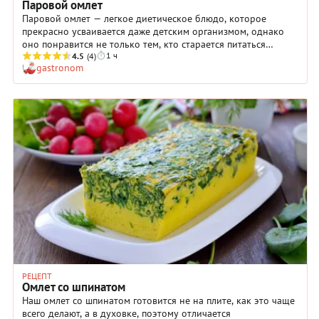
Паровой омлет
Паровой омлет — легкое диетическое блюдо, которое
прекрасно усваивается даже детским организмом, однако
оно понравится не только тем, кто старается питаться
1 ч
правильно или сидит на диете. Попробуйте приготовить его
4.5
(4)
gastronom
и убедитесь, что оно просто очень и очень вкусное!
Паровой омлет получается необыкновенно нежным, а овощи
и шампиньоны делают его более интересным,
оригинальным. Хотите придать вкусу большую пикантность?
Добавьте в яичную смесь для парового омлета немного
молотого красного перца и молотого имбиря.
РЕЦЕПТ
Омлет со шпинатом
Наш омлет со шпинатом готовится не на плите, как это чаще
всего делают, а в духовке, поэтому отличается