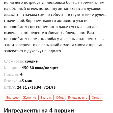
но на него потребуется несколько больше времени, чем
на обычный омлет, поскольку он запекается в духовке
дважды — сначала сам по себе, а затем уже в виде рулета
с начинкой. Впрочем, вашего активного участия
понадобится совсем немного: даже смесь из яиц для
омлета в этом рецепте взбивается блендером. Вам
понадобится нарезать колбасу и зелень и натереть сыр, а
затем завернуть их в остывший омлет и снова отправить
запекаться в духовку ненадолго.
Сложность:
средне
Калории:
450.80 ккал/порция
Порций:
4
Готовка:
45 мин
Б/Ж/У:
24.31 г/33.94 г/24.95
Блендер
Жарение
Завтрак
Обед
Блюдо из яиц
Омлет
Ингредиенты на 4 порции