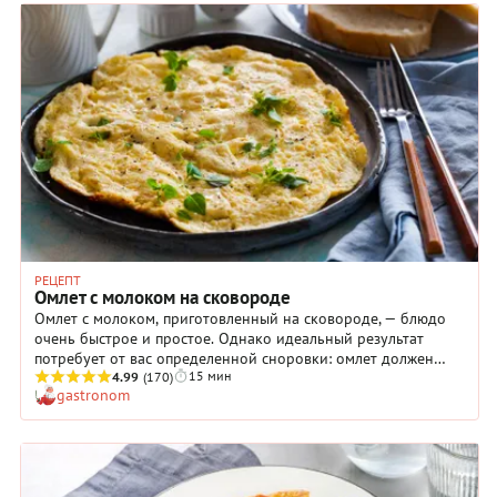
старинная технология расчета меры жидкости для омлета.
Непременно воспользуйтесь ею, и вы точно будете знать,
какой должна быть идеальная плотность этого простого и
быстрого блюда.
РЕЦЕПТ
Омлет с молоком на сковороде
Омлет с молоком, приготовленный на сковороде, — блюдо
очень быстрое и простое. Однако идеальный результат
потребует от вас определенной сноровки: омлет должен
15 мин
получиться очень нежным, безо всякой хрустящей корочки.
4.99
(170)
gastronom
Поэтому мы специально очень подробно расписали весь
процесс. Обратите особое внимание на то, что яйца с
молоком взбиваются, точнее, взбалтываются именно вилкой.
Это очень важно, ведь в данном случае пышность
совершенно ни к чему. Во Франции взбивание венчиком или