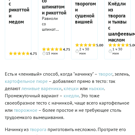
со
готовят
самом
с
творогом
Кнёдли
будут
равиоли
творожные
шпинатом
конце
превосходные
рикоттой
и
из
— творог
кнедлики
варки, а
и рикоттой
домашние
с
и
сушеной
творога
с
готовятся
Равиоли
вареники
чесноком
медом
вишней
и тыквы
клубникой
очень
со
с
и
с
и
быстро.
шпинатом
творогом
базиликом,
заправляют
шалфеевы
Классического
и
для
а
их
рецепта
маслом
рикоттой
ужина
подаются
гуслянкой
не
—
5.00
(3)
5.0
или
они с
– густым
2 ч 30
1 ч 30
существует.
4.75
(4)
знаковое
визита
припущенным
15 мин
мин
мин
4.75
(4)
сливочным
Каждый
блюдо
нежданных
в
соусом с
волен
итальянской
гостей.
оливковом
медом.
делать
кухни. И
Стоит
масле
по-
прежде
Есть и «ленивый» способ, когда "начинку" –
творог
, зелень,
попробовать!
шпинатом!
своему.
всего,
Если вам
картофельное пюре
– добавляют прямо в тесто: так
Одним
стоит
еще не
нравится
делают
ленивые вареники
,
клецки
или
ньокки
.
отметить
доводилось
жидкое
начинку,
Промежуточный вариант –
кнедли
. Это тоже
попробовать
тесто,
а не
именно
своеобразное тесто с начинкой, чаще всего картофельное
другим —
тесто,
такой
чтобы
или
творожное
– более простое и не требующее столь
которое
вариант
можно
несильно
трудоемкого вымешивания.
—
было
отличается
обязательно
нарезать
от
приготовьте!
Начинку из
творога
приготовить несложно. Протрите его
подушечками.
хорошо