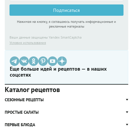
Подписаться
Нажимая на кнопку, я соглашаюсь получать информационные и
рекламные материалы
Ваши данные защищены Yandex SmartCaptcha
Условия использования
Еще больше идей и рецептов — в наших
соцсетях
Каталог рецептов
СЕЗОННЫЕ РЕЦЕПТЫ
Рецепты из капусты
ПРОСТЫЕ САЛАТЫ
Блюда с картошкой
Простые салаты
ПЕРВЫЕ БЛЮДА
Рецепты с грибами
Салат Оливье