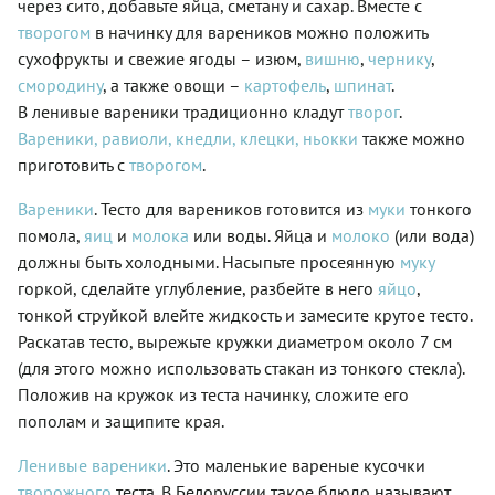
через сито, добавьте яйца, сметану и сахар. Вместе с
Мы
знакомого
берем
нам
творогом
в начинку для вареников можно положить
вариант
«пельменного».
сухофрукты и свежие ягоды – изюм,
вишню
,
чернику
,
средней
Именно
смородину
, а также овощи –
картофель
,
шпинат
.
густоты.
рикотта
Рецепт
и свежий
В ленивые вареники традиционно кладут
творог
.
очень
шпинат
Вареники, равиоли, кнедли, клецки, ньокки
также можно
простой,
обеспечивают
приготовить с
творогом
.
и мы
блюду
решили
тот
его чуть
Вареники
. Тесто для вареников готовится из
муки
тонкого
самый
«подкрутить»:
изысканно-
помола,
яиц
и
молока
или воды. Яйца и
молоко
(или вода)
добавили
нежный
должны быть холодными. Насыпьте просеянную
муку
в тесто
вкус,
сливок
горкой, сделайте углубление, разбейте в него
яйцо
,
который
для
так ценят
тонкой струйкой влейте жидкость и замесите крутое тесто.
нежности
все
Раскатав тесто, вырежьте кружки диаметром около 7 см
и
поклонники
куркумы
(для этого можно использовать стакан из тонкого стекла).
итальянской
для
кулинарии.
Положив на кружок из теста начинку, сложите его
цвета.
Изначально
пополам и защипите края.
Сливки
же
могут
равиоли
быть
Ленивые вареники
. Это маленькие вареные кусочки
начиняли
любой
другим
творожного
теста. В Белоруссии такое блюдо называют