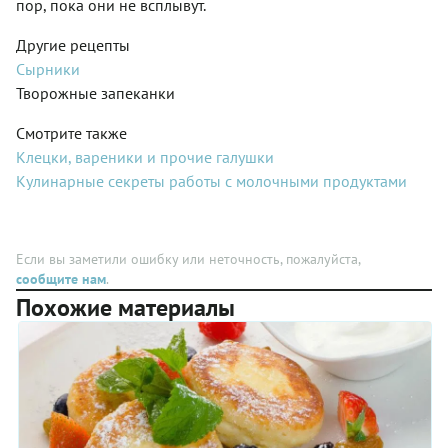
пор, пока они не всплывут.
поэтому
именно
Другие рецепты
ее мы
выбрали
Сырники
для этого
Творожные запеканки
рецепта.
Смотрите также
Клецки, вареники и прочие галушки
Кулинарные секреты работы с молочными продуктами
Если вы заметили ошибку или неточность, пожалуйста,
сообщите нам
.
Похожие материалы