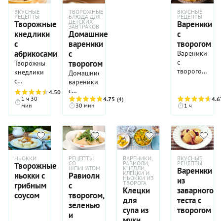
ВКУСНЫЕ
ТВОРОЖНЫЕ
ВКУСНЫЕ
РЕЦЕПТЫ
БЛЮДА ДЛЯ
РЕЦЕПТЫ
ДЕТСКИХ
Творожные
Вареники
ЗАВТРАКОВ
кнедлики
Домашние
с
с
вареники
творогом
абрикосами
с
Вареники
с
творогом
Творожные
творогом…
кнедлики
Домашние
Русские и
с
вареники
украинцы
абрикосами —
с
4.50
(4)
давно и
блюдо,
1 ч 30
творогом,
4.75
(4)
4.6
мин
30 мин
1 ч
упорно
очень
пожалуй,
борются
популярное
самый
за
в странах
популярный
первенство
Центральной
вариант
в
Европы:
этого
изобретении
Австрии,
знаменитого
НЬОККИ
РЕЦЕПТЫ
ВАРЕНИКИ,
ВКУСНЫЕ
этого
Чехии и
блюда.
СО
РАВИОЛИ,
РЕЦЕПТЫ
Творожные
ШПИНАТОМ
КНЕДЛИ,
рецепта.
Вареники
Словакии.
Что вовсе
КЛЕЦКИ И
ньокки с
Равиоли
Однако
НЬОККИ ИЗ
Особенно
из
не
ТВОРОГА
грибным
с
на самом
любят его
удивительно:
Клецки
заварного
соусом
творогом,
деле
дети,
готовятся
для
теста с
зеленью
появлением
ведь
они
супа из
творогом
вареников
и
внутри
легко, из
муки