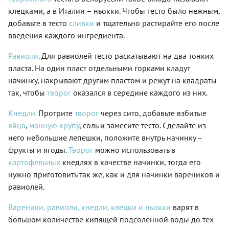
жирности —
местным
клецками, а в Италии – ньокки. Чтобы тесто было нежным,
как вам
сыром —
захочется.
добавьте в тесто
сливки
и тщательно растирайте его после
робиолой
(robiola),
введения каждого ингредиента.
а также
репой
Равиоли
. Для равиолей тесто раскатывают на два тонких
(rapa),
пласта. На один пласт отдельными горками кладут
благодаря
которым
начинку, накрывают другим пластом и режут на квадраты
и
так, чтобы
творог
оказался в середине каждого из них.
появилось
название
Кнедли.
Протрите
творог
через сито, добавьте взбитые
блюда.
яйца
,
манную крупу
, соль и замесите тесто. Сделайте из
Что
касается
него небольшие лепешки, положите внутрь начинку –
формы
фрукты и ягоды.
Творог
можно использовать в
равиоли,
картофельных
кнедлях в качестве начинки, тогда его
наиболее
популярной
нужно приготовить так же, как и для начинки вареников и
является
равиолей.
квадратная,
которая
Вареники, равиоли, кнедли, клецки и ньокки
варят в
нам
очень
большом количестве кипящей подсоленной воды до тех
нравится,