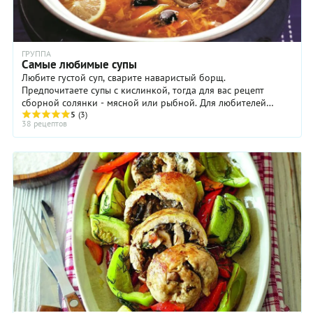
ГРУППА
Самые любимые супы
Любите густой суп, сварите наваристый борщ.
Предпочитаете супы с кислинкой, тогда для вас рецепт
сборной солянки - мясной или рыбной. Для любителей
капусты предлагаем рецепт щей – обычных и царских ...
5
(3)
38 рецептов