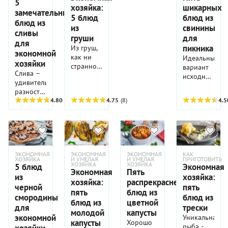
5
хозяйка:
шикарных
замечательных
5 блюд
блюд из
блюд из
из
свинины
сливы
груши
для
для
пикника
Из груш,
экономной
как ни
Идеальный
хозяйки
странно,
вариант
Слива –
часто
исходного
удивительно
готовят
продукта
разносторонняя
несладкие
для
натура.
4.80
(5)
4.75
(8)
4.5
блюда.
пикника -
Из
Их
пара
собранного
фаршируют,
кусков
за 10
делают с
свинины.
минут
ними
Особенно
урожая
салаты
для
ЭКОНОМНАЯ
ЭКОНОМНАЯ
ЭКОНОМНАЯ
КАК
можно
или
большой
ХОЗЯЙКА
И УМЕЛАЯ
И УМЕЛАЯ
ПРИГОТОВИТЬ
ХОЗЯЙКА
ХОЗЯЙКА
составить
5 блюд
Экономная
запекают
компании.
Экономная
Пять
меню
из
хозяйка:
на тостах
Это
хозяйка:
распрекраснейших
целого
с
черной
пять
сытно,
пять
блюд из
обеда.
печеночным
недорого,
смородины
блюд из
блюд из
цветной
Вот 5
паштетом.
а блюд
для
трески
блюд,
молодой
капусты
В горячих
можно
экономной
Уникальная
которым
капусты
блюдах
Хорошо
приготовить
рыба -
хозяйки