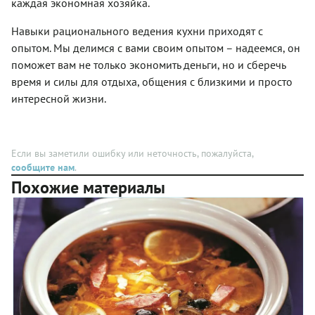
каждая экономная хозяйка.
разновидности,
хозяйка!
но это
Вот 5
скорее
рецептов
Навыки рационального ведения кухни приходят с
исключение.
замечательных
опытом. Мы делимся с вами своим опытом – надеемся, он
Поэтому
блюд из
поможет вам не только экономить деньги, но и сберечь
воспользуйтесь
клубники.
плитой и
время и силы для отдыха, общения с близкими и просто
приготовьте
интересной жизни.
5 блюд,
которые
оценит и
гурман, и
Если вы заметили ошибку или неточность, пожалуйста,
экономная
сообщите нам
.
хозяйка.
Похожие материалы