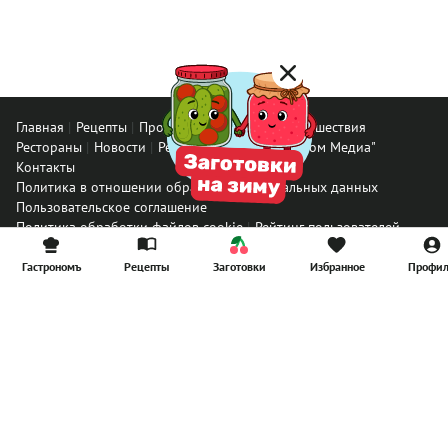
Главная
Рецепты
Продукты
Здоровье
Путешествия
Рестораны
Новости
Реклама в ООО "Гастроном Медиа"
Контакты
Политика в отношении обработки персональных данных
Пользовательское соглашение
Политика обработки файлов cookie
Рейтинг пользователей
Архив спец. проектов
Все материалы
Гастрономъ
Рецепты
Заготовки
Избранное
Профи
© ООО «Гастроном Медиа», 2008 – 2026.
Перепечатка материалов данного сайта возможна только с
письменного разрешения редакции. При цитировании ссылка на
www.gastronom.ru
обязательна.
E-mail:
info@gastronom.ru