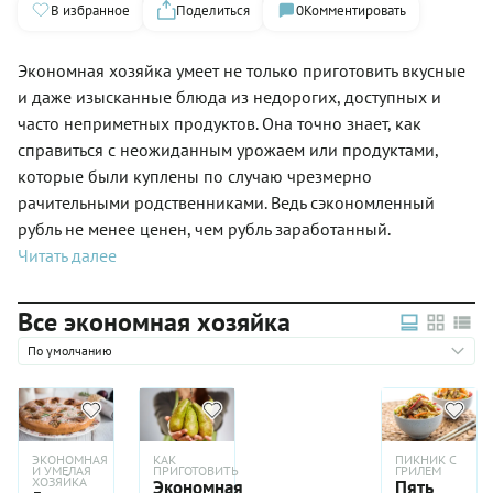
В избранное
Поделиться
0
Комментировать
Экономная хозяйка умеет не только приготовить вкусные
и даже изысканные блюда из недорогих, доступных и
часто неприметных продуктов. Она точно знает, как
справиться с неожиданным урожаем или продуктами,
которые были куплены по случаю чрезмерно
рачительными родственниками. Ведь сэкономленный
рубль не менее ценен, чем рубль заработанный.
Читать далее
Все экономная хозяйка
По умолчанию
ЭКОНОМНАЯ
КАК
ПИКНИК С
И УМЕЛАЯ
ПРИГОТОВИТЬ
ГРИЛЕМ
ХОЗЯЙКА
Экономная
Пять