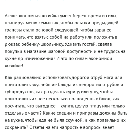
Спаржа
Клюквенный
похож на
– это
сухари на
для
сделается
морс и
яблоко и
здорово
батарее.
праздничного
сочной и
напитки с
грушу. Из
и
Вас ждут
стола?
А еще экономная хозяйка умеет беречь время и силы,
нежной, а
клюквой
неё
экономно!
пудинг,
Давайте
больше
– это
делают
планируя меню семьи так, чтобы остатки предыдущей
Вот бы
салат, суп
попробуем!
ничего и
отдельный
джемы,
ещё
трапезы стали основой следующей, чтобы заранее
и даже
не
разговор.
варенья,
успеть с
божественный
понимать, что взять с собой на работу или положить в
требуется.
Вот 6
чатни,
ним
десерт.
Но мы не
блюд,
желе и
рюкзак ребенку-школьнику. Удивить гостей, сделав
разделаться
идем
которые
цукаты,
до того,
покупки в магазине шаговой доступности и не трудясь на
простым
может
варят
как на
кухне до изнеможения? И это по силам экономной
путем!
приготовить
компоты,
нежных
Представляем
каждая,
добавляют
хозяйке!
ягодах
7
особенно
в мясные
начнут
замечательных
экономная
блюда,
появляться
Как рационально использовать дорогой отруб мяса или
блюд для
хозяйка.
кладут в
печальные
приготовить вкуснейшие блюда из недорогих отрубов и
экономных
пироги.
признаки
субпродуктов, как разделать курицу или утку, чтобы
хозяек.
Но вот
увядания.
сырой
Нет
приготовить из нее несколько полноценных блюд, как
айву
ничего
посчитать, что выгоднее – купить целую птицу или только
почти не
невозможного,
отдельные части? Какие специи и приправы должны быть
едят.
если за
Разве что
дело
на кухне, чтобы еда не была скучной, и как правильно их
некоторые
берется
сохранить? Ответы на эти напростые вопросы знает
её
экономная