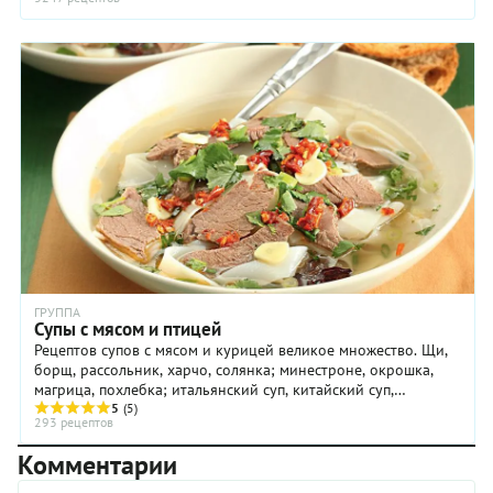
или
меньшим
количеством
черемши.
ГРУППА
Супы с мясом и птицей
Рецептов супов с мясом и курицей великое множество. Щи,
борщ, рассольник, харчо, солянка; минестроне, окрошка,
магрица, похлебка; итальянский суп, китайский суп,
корейский суп и даже сладкий суп — все ...
5
(5)
293 рецептов
Комментарии