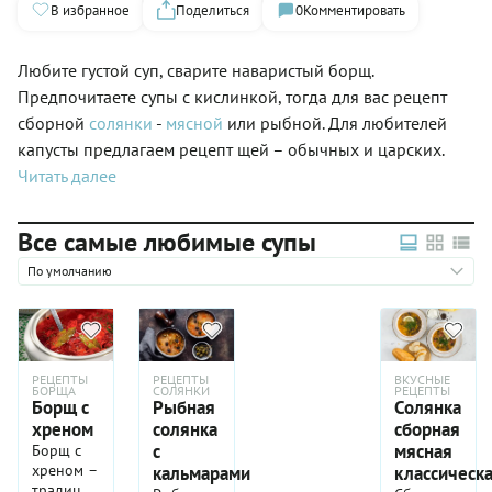
В избранное
Поделиться
0
Комментировать
Любите густой суп, сварите наваристый борщ.
Предпочитаете супы с кислинкой, тогда для вас рецепт
сборной
солянки
-
мясной
или рыбной. Для любителей
капусты предлагаем рецепт щей – обычных и царских.
Читать далее
Все самые любимые супы
По умолчанию
РЕЦЕПТЫ
РЕЦЕПТЫ
ВКУСНЫЕ
БОРЩА
СОЛЯНКИ
РЕЦЕПТЫ
Борщ с
Рыбная
Солянка
хреном
солянка
сборная
с
мясная
Борщ с
хреном –
кальмарами
классическ
традиционное