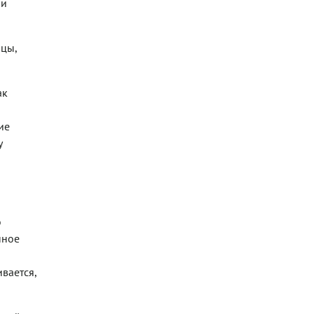
ри
ицы,
ак
ие
у
о
нное
вается,