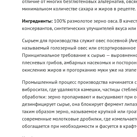
отличие от многих безглютеновых альтернатив, овся
минимальном количестве сахара и жиров в рецепте.
Ингредиенты:
100% размолотое зерно овса. В качес
консервантов, синтетических улучшителей вкуса ил
Сырьем для производства служит овес посевной (Ave
называемый голозерный овес или отсортированное 
Принципиальное требование к сырью — выровненност
плесневых грибов, амбарных насекомых и посторон
окислению жиров и прогорканию муки уже на этапе
Промышленный процесс производства начинается с 
виброситах, где удаляются камешки, частицы стебле
обработки: зерно пропаривают и высушивают при о
дезинфицирует сырье, она блокирует фермент липаз
таким образом зерно, называемое крупкой или гроа
современные молотковые дробилки, где измельчаетс
обогащается при необходимости и фасуется в крафт