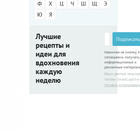
Ф
Х
Ц
Ч
Ш
Щ
Э
Ю
Я
Лучшие
Подписать
рецепты и
идеи для
Нажимая на кнопку, я
соглашаюсь получать
вдохновения
информационные и
рекламные материал
каждую
Ваши данные защищ
неделю
Yandex SmartCaptcha
Условия использован