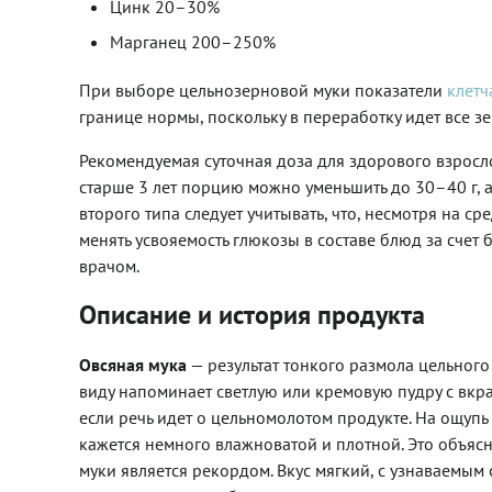
Цинк 20–30%
Марганец 200–250%
При выборе цельнозерновой муки показатели
клетч
границе нормы, поскольку в переработку идет все з
Рекомендуемая суточная доза для здорового взросло
старше 3 лет порцию можно уменьшить до 30–40 г, 
второго типа следует учитывать, что, несмотря на 
менять усвояемость глюкозы в составе блюд за счет
врачом.
Описание и история продукта
Овсяная мука
— результат тонкого размола цельног
виду напоминает светлую или кремовую пудру с вкр
если речь идет о цельномолотом продукте. На ощупь 
кажется немного влажноватой и плотной. Это объяс
муки является рекордом. Вкус мягкий, с узнаваемым