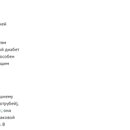
ней
тям
ый диабет
пособен
чащим
ешнему
отрубей),
я
; она
лаковой
. В