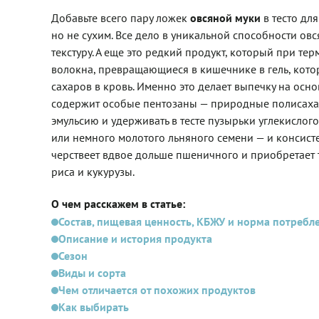
Добавьте всего пару ложек
овсяной муки
в тесто для
но не сухим. Все дело в уникальной способности ов
текстуру. А еще это редкий продукт, который при т
волокна, превращающиеся в кишечнике в гель, кото
сахаров в кровь. Именно это делает выпечку на осн
содержит особые пентозаны — природные полисаха
эмульсию и удерживать в тесте пузырьки углекислого
или немного молотого льняного семени — и консисте
черствеет вдвое дольше пшеничного и приобретает 
риса и кукурузы.
О чем расскажем в статье:
Состав, пищевая ценность, КБЖУ и норма потребл
Описание и история продукта
Сезон
Виды и сорта
Чем отличается от похожих продуктов
Как выбирать