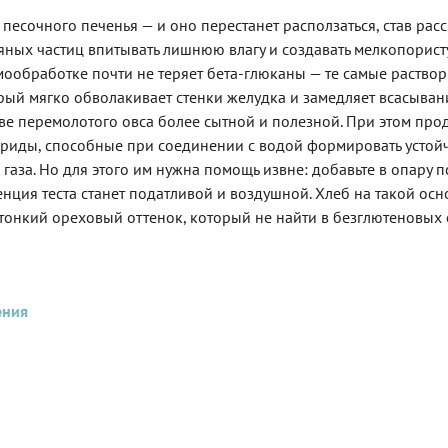
 песочного печенья — и оно перестанет расползаться, став рас
сяных частиц впитывать лишнюю влагу и создавать мелкопорис
ермообработке почти не теряет бета-глюканы — те самые раство
рый мягко обволакивает стенки желудка и замедляет всасыван
ове перемолотого овса более сытной и полезной. При этом про
риды, способные при соединении с водой формировать устой
 газа. Но для этого им нужна помощь извне: добавьте в опару 
нция теста станет податливой и воздушной. Хлеб на такой осн
тонкий ореховый оттенок, который не найти в безглютеновых 
ения