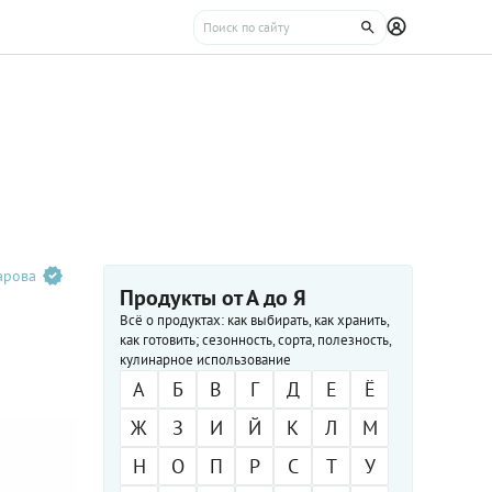
арова
Продукты от А до Я
Всё о продуктах: как выбирать, как хранить,
как готовить; сезонность, сорта, полезность,
кулинарное использование
А
Б
В
Г
Д
Е
Ё
Ж
З
И
Й
К
Л
М
Н
О
П
Р
С
Т
У