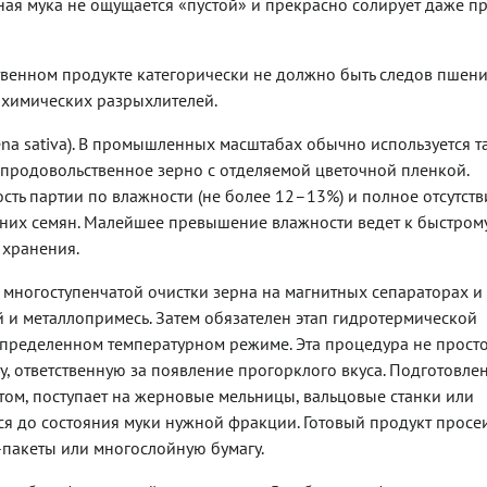
ная мука не ощущается «пустой» и прекрасно солирует даже п
твенном продукте категорически не должно быть следов пшен
и химических разрыхлителей.
na sativa). В промышленных масштабах обычно используется т
продовольственное зерно с отделяемой цветочной пленкой.
ь партии по влажности (не более 12–13%) и полное отсутств
них семян. Малейшее превышение влажности ведет к быстром
 хранения.
многоступенчатой очистки зерна на магнитных сепараторах и
й и металлопримесь. Затем обязателен этап гидротермической
пределенном температурном режиме. Эта процедура не прост
у, ответственную за появление прогорклого вкуса. Подготовле
том, поступает на жерновые мельницы, вальцовые станки или
я до состояния муки нужной фракции. Готовый продукт просеи
-пакеты или многослойную бумагу.