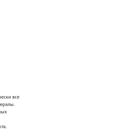
чески все
ералы.
ных
та.