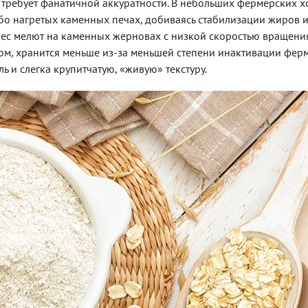
требует фанатичной аккуратности. В небольших фермерских х
бо нагретых каменных печах, добиваясь стабилизации жиров 
ес мелют на каменных жерновах с низкой скоростью вращения
бом, хранится меньше из-за меньшей степени инактивации ферм
 и слегка крупитчатую, «живую» текстуру.