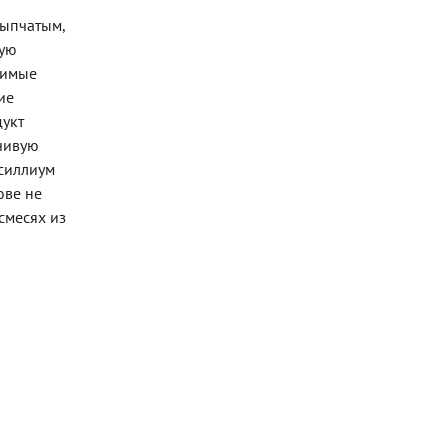
сыпчатым,
тую
римые
ие
дукт
чивую
псиллиум
ове не
смесях из