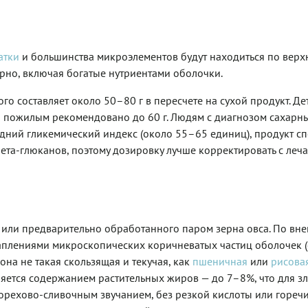
атки
и большинства микроэлементов будут находиться по верх
ерно, включая богатые нутриентами оболочки.
го составляет около 50–80 г в пересчете на сухой продукт. Де
а пожилым рекомендовано до 60 г. Людям с диагнозом сахарн
средний гликемический индекс (около 55–65 единиц), продукт с
 бета-глюканов, поэтому дозировку лучше корректировать с ле
о или предварительно обработанного паром зерна овса. По вн
аплениями микроскопических коричневатых частиц оболочек (
она не такая скользящая и текучая, как
пшеничная
или
рисова
няется содержанием растительных жиров — до 7–8%, что для з
 орехово-сливочным звучанием, без резкой кислоты или горечи