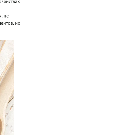
озяйствах
и
, не
ентов, но