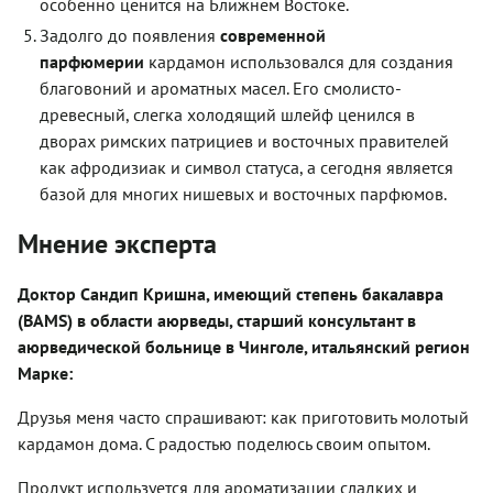
особенно ценится на Ближнем Востоке.
Задолго до появления
современной
парфюмерии
кардамон использовался для создания
благовоний и ароматных масел. Его смолисто-
древесный, слегка холодящий шлейф ценился в
дворах римских патрициев и восточных правителей
как афродизиак и символ статуса, а сегодня является
базой для многих нишевых и восточных парфюмов.
Мнение эксперта
Доктор Сандип Кришна, имеющий степень бакалавра
(BAMS) в области аюрведы, старший консультант в
аюрведической больнице в Чинголе, итальянский регион
Марке:
Друзья меня часто спрашивают: как приготовить молотый
кардамон дома. С радостью поделюсь своим опытом.
Продукт используется для ароматизации сладких и