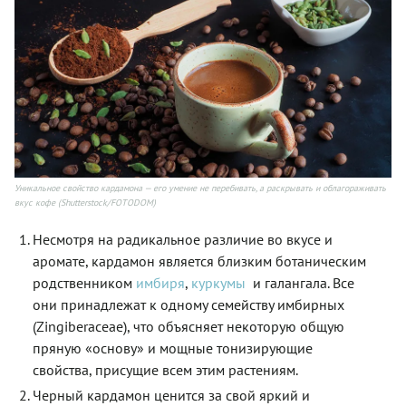
Уникальное свойство кардамона — его умение не перебивать, а раскрывать и облагораживать
вкус кофе (Shutterstock/FOTODOM)
Несмотря на радикальное различие во вкусе и
аромате, кардамон является близким ботаническим
родственником
имбиря
,
куркумы
и галангала. Все
они принадлежат к одному семейству имбирных
(Zingiberaceae), что объясняет некоторую общую
пряную «основу» и мощные тонизирующие
свойства, присущие всем этим растениям.
Черный кардамон ценится за свой яркий и