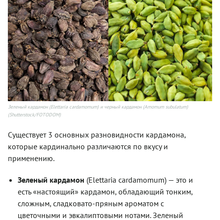
Зеленый кардамон (Elettaria cardamomum) и черный кардамон (Amomum subulatum)
(Shutterstock/FOTODOM)
Существует 3 основных разновидности кардамона,
которые кардинально различаются по вкусу и
применению.
Зеленый кардамон
(Elettaria cardamomum) — это и
есть «настоящий» кардамон, обладающий тонким,
сложным, сладковато-пряным ароматом с
цветочными и эвкалиптовыми нотами. Зеленый