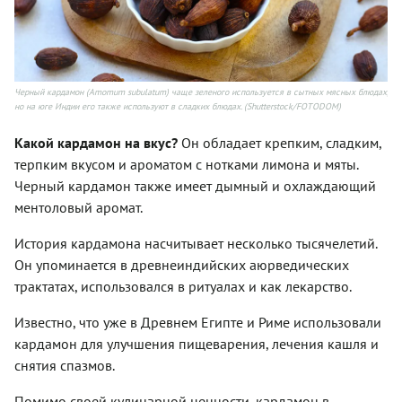
Черный кардамон (Amomum subulatum) чаще зеленого используется в сытных мясных блюдах,
но на юге Индии его также используют в сладких блюдах. (Shutterstock/FOTODOM)
Какой кардамон на вкус?
Он обладает крепким, сладким,
терпким вкусом и ароматом с нотками лимона и мяты.
Черный кардамон также имеет дымный и охлаждающий
ментоловый аромат.
История кардамона насчитывает несколько тысячелетий.
Он упоминается в древнеиндийских аюрведических
трактатах, использовался в ритуалах и как лекарство.
Известно, что уже в Древнем Египте и Риме использовали
кардамон для улучшения пищеварения, лечения кашля и
снятия спазмов.
Помимо своей кулинарной ценности, кардамон в