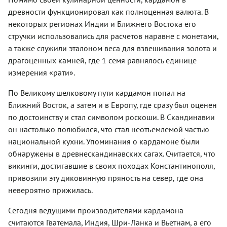
древности функционировал как полноценная валюта. В
некоторых регионах Индии и Ближнего Востока его
стручки использовались для расчетов наравне с монетами,
а также служили эталоном веса для взвешивания золота и
драгоценных камней, где 1 семя равнялось единице
измерения «рати».
По Великому шелковому пути кардамон попал на
Ближний Восток, а затем и в Европу, где сразу был оценен
по достоинству и стал символом роскоши. В Скандинавии
он настолько полюбился, что стал неотъемлемой частью
национальной кухни. Упоминания о кардамоне были
обнаружены в древнескандинавских сагах. Считается, что
викинги, достигавшие в своих походах Константинополя,
привозили эту диковинную пряность на север, где она
невероятно прижилась.
Сегодня ведущими производителями кардамона
считаются Гватемала, Индия, Шри-Ланка и Вьетнам, а его