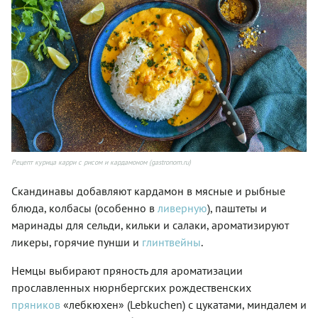
Рецепт курица карри с рисом и кардамоном (gastronom.ru)
Скандинавы добавляют кардамон в мясные и рыбные
блюда, колбасы (особенно в
ливерную
), паштеты и
маринады для сельди, кильки и салаки, ароматизируют
ликеры, горячие пунши и
глинтвейны
.
Немцы выбирают пряность для ароматизации
прославленных нюрнбергских рождественских
пряников
«лебкюхен» (Lebkuchen) с цукатами, миндалем и