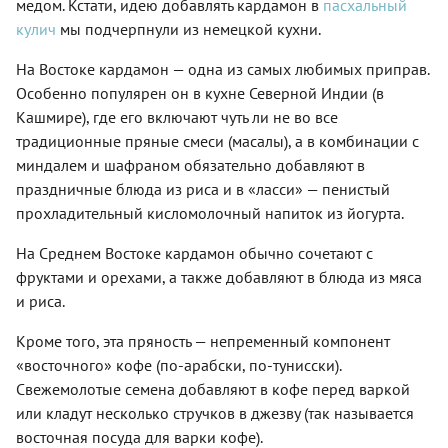
медом. Кстати, идею добавлять кардамон в
пасхальный
кулич
мы подчерпнули из немецкой кухни.
На Востоке кардамон — одна из самых любимых приправ.
Особенно популярен он в кухне Северной Индии (в
Кашмире), где его включают чуть ли не во все
традиционные пряные смеси (масалы), а в комбинации с
миндалем и шафраном обязательно добавляют в
праздничные блюда из риса и в «ласси» — пенистый
прохладительный кисломолочный напиток из йогурта.
На Среднем Востоке кардамон обычно сочетают с
фруктами и орехами, а также добавляют в блюда из мяса
и риса.
Кроме того, эта пряность — непременный компонент
«восточного» кофе (по-арабски, по-тунисски).
Свежемолотые семена добавляют в кофе перед варкой
или кладут несколько стручков в джезву (так называется
восточная посуда для варки кофе).