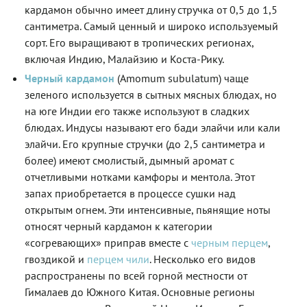
кардамон обычно имеет длину стручка от 0,5 до 1,5
сантиметра. Самый ценный и широко используемый
сорт. Его выращивают в тропических регионах,
включая Индию, Малайзию и Коста-Рику.
Черный кардамон
(Amomum subulatum) чаще
зеленого используется в сытных мясных блюдах, но
на юге Индии его также используют в сладких
блюдах. Индусы называют его бади элайчи или кали
элайчи. Его крупные стручки (до 2,5 сантиметра и
более) имеют смолистый, дымный аромат с
отчетливыми нотками камфоры и ментола. Этот
запах приобретается в процессе сушки над
открытым огнем. Эти интенсивные, пьянящие ноты
относят черный кардамон к категории
«согревающих» приправ вместе с
черным перцем
,
гвоздикой и
перцем чили
. Несколько его видов
распространены по всей горной местности от
Гималаев до Южного Китая. Основные регионы