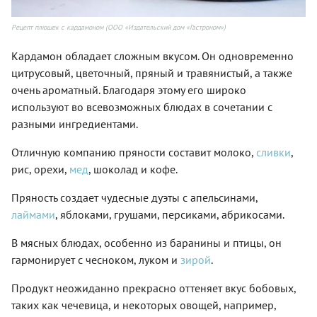
Рецепт плюшек с кардамоном (ООО «Издательский дом «Гастроном»)
Кардамон обладает сложным вкусом. Он одновременно
цитрусовый, цветочный, пряный и травянистый, а также
очень ароматный. Благодаря этому его широко
используют во всевозможных блюдах в сочетании с
разными ингредиентами.
Отличную компанию пряности составит молоко,
сливки
,
рис, орехи,
мед
, шоколад и кофе.
Пряность создает чудесные дуэты с апельсинами,
лаймами
, яблоками, грушами, персиками, абрикосами.
В мясных блюдах, особенно из баранины и птицы, он
гармонирует с чесноком, луком и
зирой
.
Продукт неожиданно прекрасно оттеняет вкус бобовых,
таких как чечевица, и некоторых овощей, например,