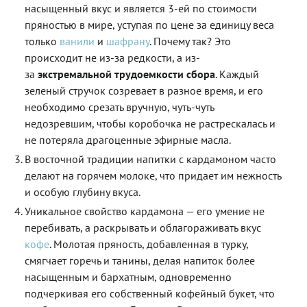
насыщенный вкус и является 3-ей по стоимости
пряностью в мире, уступая по цене за единицу веса
только
ванили
и
шафрану
. Почему так? Это
происходит не из-за редкости, а из-
за
экстремальной трудоемкости сбора
. Каждый
зеленый стручок созревает в разное время, и его
необходимо срезать вручную, чуть-чуть
недозревшим, чтобы коробочка не растрескалась и
не потеряла драгоценные эфирные масла.
В восточной традиции напитки с кардамоном часто
делают на горячем молоке, что придает им нежность
и особую глубину вкуса.
Уникальное свойство кардамона — его умение не
перебивать, а раскрывать и облагораживать вкус
кофе
. Молотая пряность, добавленная в турку,
смягчает горечь и танины, делая напиток более
насыщенным и бархатным, одновременно
подчеркивая его собственный кофейный букет, что