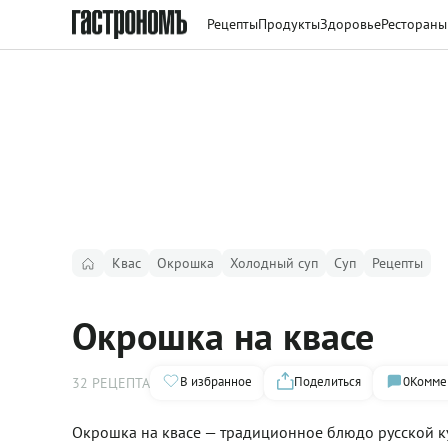
Рецепты
Продукты
Здоровье
Рестораны
Квас
Окрошка
Холодный суп
Суп
Рецепты
Окрошка на квасе
В избранное
Поделиться
0
Комме
32 РЕЦЕПТА
Окрошка на квасе — традиционное блюдо русской ку