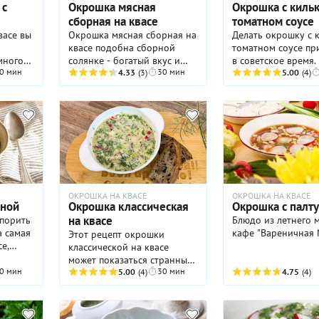
успехом и соверше
 с
Окрошка мясная
Окрошка с кильк
собирается сдавать
сборная на квасе
томатном соусе
позиций! Рассказы
васе вы
Окрошка мясная сборная на
Делать окрошку с 
какие продукты нужны для
квасе подобна сборной
томатном соусе пр
окрошки и как ее г
много
солянке - богатый вкус и
в советское время.
0 мин
30 мин
едиски.
много мясных продуктов.
4.33
(3)
пропагандировали
5.00
(4)
егда
Это не рецепт на скорую
всевозможные вид
руку, но для особого случая
консервов и эти –
будет
стоит вспомнить именно о
самые популярные.
беда.
нем. Для заядлых мясоедов
придумал рецепт –
сборная мясная окрошка –
замалчивает. Для
лучший вариант летнего
приготовления бл
блюда! Суп по этому
используют не толь
рецепту выйдет особенно
но и соус. Правиль
сытным. Если вы хотите
размять содержим
ОКРОШКА НА КВАСЕ
ОКРОШКА НА КВАСЕ
приготовить любимую
вилкой и добавить
иной
Окрошка классическая
Окрошка с палт
окрошку на новый лад –
остальным ингреди
на квасе
порить
Блюдо из летнего 
этот способ придется вам по
Иногда такую окр
а самая
кафе "Вареничная 
Этот рецепт окрошки
душе.
дополняют отварн
е,
классической на квасе
белой или красной
 хотя
может показаться странным,
пошаговом рецепте
онечно,
0 мин
30 мин
ведь в ней нет ни мяса, ни
5.00
(4)
4.75
(4)
консервированной
колбасы. Однако такой
мы будем добавля
, мы
вариант вполне имеет право
вареную колбасу. В
на существование!
получится пикантн