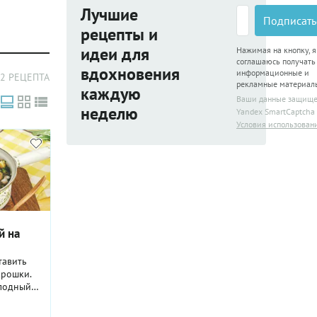
Лучшие
Подписать
рецепты и
идеи для
Нажимая на кнопку, я
соглашаюсь получать
вдохновения
информационные и
2 РЕЦЕПТА
рекламные материал
каждую
Ваши данные защищ
неделю
Yandex SmartCaptcha
Условия использован
й на
тавить
крошки.
олодный
зательно
у этот