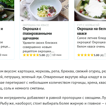
овить
Изначально окрошка —
необычным. Остал
тний
блюдо бедняков, у которых
ингредиенты остан
ту. Вы
мясо «водилось», как
изменений: картоф
говорится, только по
яйца, редис и мног
ми или
большим праздникам. К
Заливать холодный
х на
тому же, как нам кажется,
предлагаем квасом
ОКРОШКА НА КВАСЕ
СУП С КОЛБАСОЙ
но
летом в жару есть что-то
 и
Окрошка с
Окрошка на бел
подавать со сметан
очень сытное совсем не
глазированными
квасе
Обязательно попр
ый
хочется. А классическая
щечками
приготовить этот п
Самое летнее блюд
рцы,
окрошка на квасе, с одной
вкусный суп летом.
ое
окрошка! Окрошка
Удивите своих близких
идов
стороны, легкая, а с другой,
спасет от жары и у
 рецепт
белом квасе очень
совершенно новым
отлично утоляет голод за
голод.
в летний зной!
рецептом окрошки.
счет картофеля и яиц в
 как
0 мин
10 мин
Окрошка с глазированными
5.00
(2)
5.00
(4)
енить
составе. Что касается
твует
щечками, перепелиными
заправки, вы можете вполне
ждом
яйцами и эстрагоном может
вас для
использовать только
ошку,
стать вашим коронным
ать
сметану, без горчицы: все
 вкусом: картошка, морковь, репа, брюква, свежий огурец, ре
ецепт.
блюдом!
равно получится очень
, петрушку, зеленый лук. Отваренные вкрутую яйца кладут в 
вкусно.
иженный
учае перетирают с небольшим количеством горчицы, хрена, ква
, надо
, соль и немного сметаны.
ты
смешать
ти ингредиенты добавляют в равной пропорции с овощами. Лу
ленью,
ь
Рыбу же, наоборот, стоит выбирать более жирную и главное — 
ым