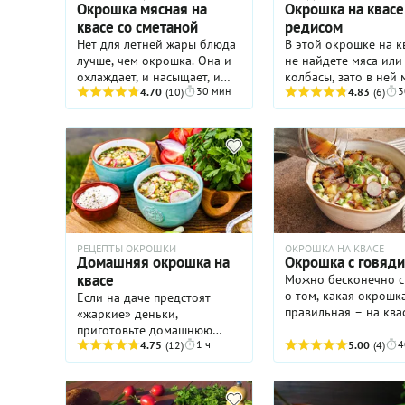
Окрошка мясная на
Окрошка на квасе
квасе со сметаной
редисом
Нет для летней жары блюда
В этой окрошке на к
лучше, чем окрошка. Она и
не найдете мяса или
охлаждает, и насыщает, и
колбасы, зато в ней 
30 мин
3
восполняет минеральный
4.70
(10)
хрустящей, сочной р
4.83
(6)
баланс. Да и готовить ее
Да и не всем и не вс
проще простого - сварить
хочется мяса, а такая
картошку, мясо и яйца
окрошка с редисом 
можно хоть за день, хоть за
отличным началом о
два, а собрать
непосредтвенно перед
подачей.
РЕЦЕПТЫ ОКРОШКИ
ОКРОШКА НА КВАСЕ
Домашняя окрошка на
Окрошка с говяд
квасе
Можно бесконечно с
о том, какая окрошк
Если на даче предстоят
правильная – на квас
«жаркие» деньки,
кефире или сметане,
приготовьте домашнюю
самая правильная, к
1 ч
4
окрошку на квасе, которая
4.75
(12)
5.00
(4)
та, которая нравится
станет настоящим
именно вам. Впрочем
спасением для тела и души.
очень рекомендуем
Именно она поддержит вас