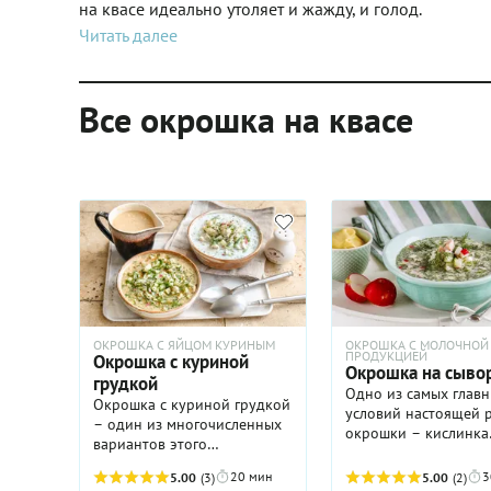
на квасе идеально утоляет и жажду, и голод.
Читать далее
Все окрошка на квасе
ОКРОШКА С ЯЙЦОМ КУРИНЫМ
ОКРОШКА С МОЛОЧНОЙ
ПРОДУКЦИЕЙ
Окрошка с куриной
Окрошка на сыво
грудкой
Одно из самых глав
Окрошка с куриной грудкой
условий настоящей 
– один из многочисленных
окрошки – кислинка
вариантов этого
напитка, которым
незаменимого холодного
заправляется окрошка
20 мин
3
5.00
(3)
5.00
(2)
супа, без которого сложно