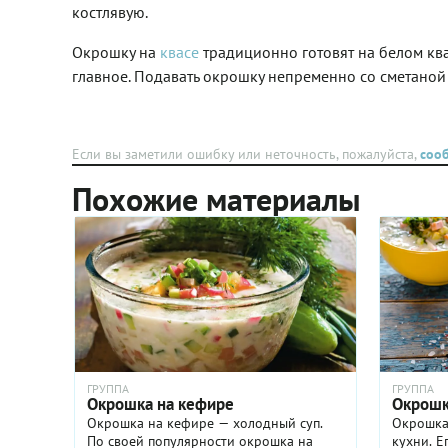
костлявую.
перцем и залить ар
хлебным квасом. Раз
Окрошку на
квасе
традиционно готовят на белом ква
тарелкам и наслажда
теплым летним днем.
главное. Подавать окрошку непременно со сметаной
Если вы заметили ошибку или неточность, пожалуйста,
соо
Похожие материалы
ГРУППА
ГРУППА
Окрошка на кефире
Окрошк
Окрошка на кефире — холодный суп.
Окрошка
По своей популярности окрошка на
кухни. Е