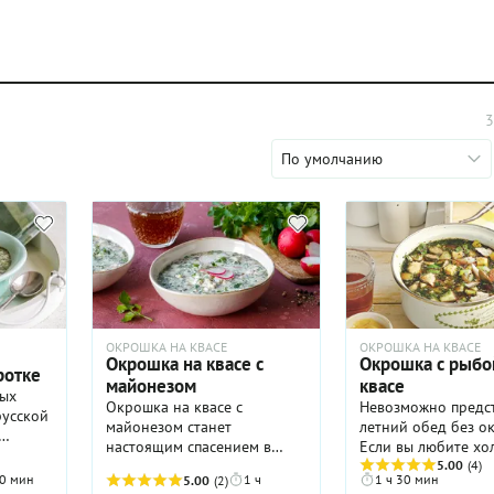
3
По умолчанию
ОКРОШКА НА КВАСЕ
ОКРОШКА НА КВАСЕ
Окрошка на квасе с
Окрошка с рыбо
ротке
майонезом
квасе
ных
Окрошка на квасе с
Невозможно предс
русской
майонезом станет
летний обед без о
настоящим спасением в
Если вы любите х
жаркий летний день. И кто
суп, как и мы, обя
5.00
(4)
. Квас,
0 мин
1 ч
1 ч 30 мин
5.00
(2)
бы что ни говорил, этот
возьмите на заметк