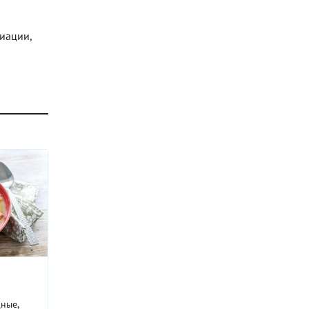
риации,
дные,