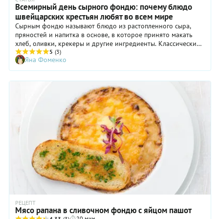
Всемирный день сырного фондю: почему блюдо
швейцарских крестьян любят во всем мире
Сырным фондю называют блюдо из растопленного сыра,
пряностей и напитка в основе, в которое принято макать
хлеб, оливки, крекеры и другие ингредиенты. Классическим
вариантом жидкой основы считают белое вино, но
5
(3)
Яна Фоменко
допустимо использование как простого молока, так и
крепкого алкоголя, например, бренди. Праздник в честь
этого блюда отмечают 11 апреля.
РЕЦЕПТ
Мясо рапана в сливочном фондю с яйцом пашот
20 мин
4.33
(3)