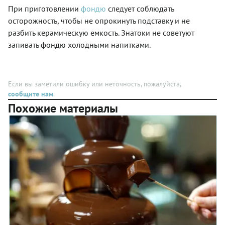
поджаристого
добавляют
При приготовлении
фондю
следует соблюдать
хлеба
различные
или
осторожность, чтобы не опрокинуть подставку и не
по
овощей в
разбить керамическую емкость. Знатоки не советуют
составу
тягучую и
специи и
запивать фондю холодными напитками.
ароматную
подают
сырную
со
массу.
всевозможными
добавками,
Если вы заметили ошибку или неточность, пожалуйста,
константой
сообщите нам
.
же
Похожие материалы
остаются
три
ингредиента
– сыр,
крахмал
и сухое
белое
вино. В
нашем
пошаговом
рецепте
фондю
приготовлено
из