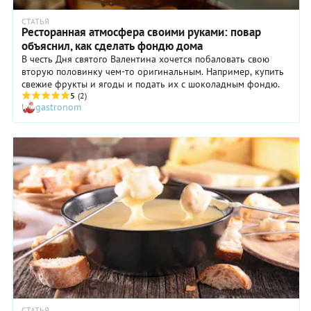
пармезана,
СТАТЬЯ
эмменталя
Ресторанная атмосфера своими руками: повар
и
объяснил, как сделать фондю дома
грюйера,
В честь Дня святого Валентина хочется побаловать свою
а
вторую половинку чем-то оригинальным. Например, купить
подавать
свежие фрукты и ягоды и подать их с шоколадным фондю.
его мы
5
(2)
будем с
gastronom
белым
хлебом,
нарезанным
кубиками
и
подсушенным.
СТАТЬЯ