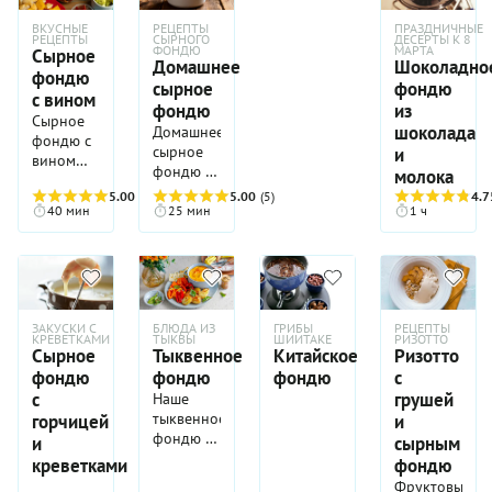
ВКУСНЫЕ
РЕЦЕПТЫ
ПРАЗДНИЧНЫЕ
РЕЦЕПТЫ
СЫРНОГО
ДЕСЕРТЫ К 8
ФОНДЮ
МАРТА
Сырное
Домашнее
Шоколадно
фондю
сырное
фондю
с вином
фондю
из
Сырное
шоколада
Домашнее
фондю с
сырное
и
вином
фондю —
молока
вовсе
замечательная
5.00
(4)
5.00
(5)
4.7
необязательно
идея для
40 мин
25 мин
1 ч
употреблять
теплой
классическим
компании.
способом —
В
обмакивая
швейцарском
в него
варианте
кусочки
ЗАКУСКИ С
БЛЮДА ИЗ
ГРИБЫ
РЕЦЕПТЫ
это
поджаренного
КРЕВЕТКАМИ
ТЫКВЫ
ШИИТАКЕ
РИЗОТТО
довольно
Сырное
Тыквенное
Китайское
Ризотто
или
прихотливое
фондю
фондю
фондю
с
подсушенного
блюдо —
с
грушей
белого
Наше
требуется
хлеба.
тыквенное
горчицей
и
специальный
Макать в
фондю —
и
сырным
котелочек,
расплавленную
своеобразная
креветками
фондю
устанавливаемый
сырную
альтернатива
Фруктовый
над