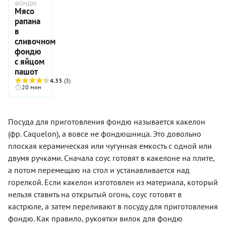
фондю
добавили
кастрюле
ФОНДЮ
подают
этой
лучше
Мясо
эдам,
растапливают
для
задачей
брать
чтобы
рапана
комте и
утоления
справлялись
темный,
придать
в
вашеран,
голода.
пастухи,
от 55%
нашему
а в
сливочном
Фондю —
остававшиеся
какао,
фондю
итальянском
фондю
это
на
потому
немного
Пьемонте
мистерия,
с яйцом
высокогорном
что он
демократичности
непременным
фейерверк
пашот
пастбище
лучше
и
компаньонам
и шоу,
один на
4.33
(3)
плавится,
интернациональности.
сыра
которому
20 мин
один с
дольше
считаются
предшествует
небольшим
остается
трюфели.
вдумчивая
котелком,
текучим,
Классической
подготовка
стаканом
а это
Посуда для приготовления фондю называется какелон
остается
ингредиентов,
вина,
очень
технология
а также
(фр. Caquelon), а вовсе не фондюшница. Это довольно
засохшим
важно
приготовлени
создание
хлебом и
плоская керамическая или чугунная емкость с одной или
для
не
определенной
куском
удачного
двумя ручками. Сначала соус готовят в какелоне на плите,
меняющаяся
атмосферы.
сыра, то
десерта.
от
Нельзя
а потом перемещаю на стол и устанавливается над
нам,
А еще
десятилетия
приниматься
имеющим
горелкой. Если какелон изготовлен из материала, который
именно у
к
за
в своем
темного
нельзя ставить на открытый огонь, соус готовят в
десятилетию
сырное
распоряжении
шоколада
и от
фондю в
кастрюле, а затем переливают в посуду для приготовления
специальное
есть во
страны к
угрюмом
оборудование
фондю. Как правило, рукоятки вилок для фондю
вкусе
стране.
или
–