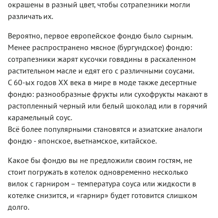
небольшая
окрашены в разный цвет, чтобы сотрапезники могли
Тертый
просто в
красивую
горчинка,
сыр
безразличном
различать их.
чугунную
которая
нескольких
настроении,
фондюшницу,
очень
сортов
помните
приготовить
Вероятно, первое европейское фондю было сырным.
хорошо
смешивают
– вы
оригинальное
сочетается
Менее распространено мясное (бургундское) фондю:
с
приобщаетесь
угощение
с
крахмалом
сотрапезники жарят кусочки говядины в раскаленном
к
не
фруктами
– он дает
классике,
составит
растительном масле и едят его с различными соусами.
и
определенну
достоянию
большого
ягодами.
С 60-ых годов ХХ века в мире в моде также десертные
вязкость,
и
труда!
Но при
расплавляют
фондю: разнообразные фрукты или сухофрукты макают в
гордости
Куда
желании
в горячем
швейцарской
сложнее
растопленный черный или белый шоколад или в горячий
фондю
вине и
кухни!
будет не
можно
карамельный соус.
едят из
Рецептов
обжечься
приготовить
общей
Всё более популярными становятся и азиатские аналоги
фондю
расплавленным
с
кастрюли
очень
сыром,
фондю - японское, вьетнамское, китайское.
молочным
длинными
много, в
потому
или
вилками,
разных
что есть
белым
Какое бы фондю вы не предложили своим гостям, не
на
регионах
фондю
шоколадом.
которые
стоит погружать в котелок одновременно несколько
его
надо с
накалывают
готовят
вилок с гарниром – температура соуса или жидкости в
пылу с
кусочки
из
жару,
котелке снизится, и «гарнир» будет готовится слишком
хлеба,
разных
обмакивая
мяса или
долго.
сортов
кусочки
овощей.
сыра,