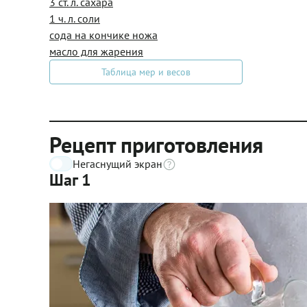
3 ст. л. сахара
1 ч. л. соли
сода на кончике ножа
масло для жарения
Таблица мер и весов
Рецепт приготовления
Негаснущий экран
Шаг 1