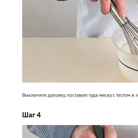
Выключите духовку, поставьте туда миску с тестом и з
Шаг 4