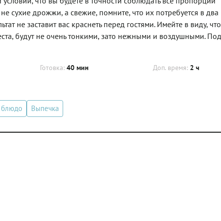
условии, что вы будете в точности соблюдать все пропорции
 не сухие дрожжи, а свежие, помните, что их потребуется в два
ьтат не заставит вас краснеть перед гостями. Имейте в виду, чт
ста, будут не очень тонкими, зато нежными и воздушными. Под
Готовка:
40 мин
Доп. время:
2 ч
 блюдо
Выпечка