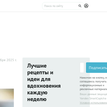
бря 2025 г.
Лучшие
Подписать
рецепты и
идеи для
Нажимая на кнопку, я
соглашаюсь получать
вдохновения
информационные и
рекламные материал
каждую
Ваши данные защищ
неделю
Yandex SmartCaptcha
Условия использован