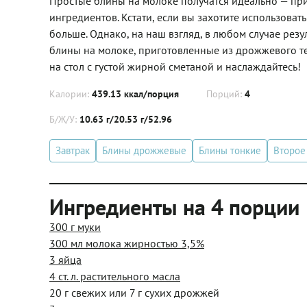
Простые блины на молоке получатся идеально — при 
ингредиентов. Кстати, если вы захотите использовать
больше. Однако, на наш взгляд, в любом случае резул
блины на молоке, приготовленные из дрожжевого те
на стол с густой жирной сметаной и наслаждайтесь!
Калории:
439.13 ккал/порция
Порций:
4
Б/Ж/У:
10.63 г/20.53 г/52.96
Завтрак
Блины дрожжевые
Блины тонкие
Второе
Ингредиенты на 4 порции
300 г муки
300 мл молока жирностью 3,5%
3 яйца
4 ст. л. растительного масла
20 г свежих или 7 г сухих дрожжей