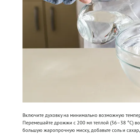
Включите духовку на минимально возможную температ
Перемешайте дрожжи с 200 мл теплой (36–38 °С) воды
большую жаропрочную миску, добавьте соль и сахар, в