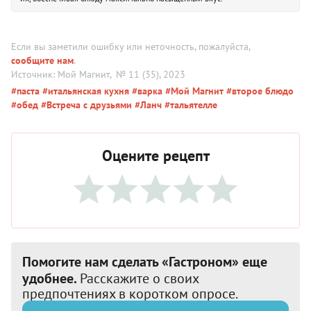
Если вы заметили ошибку или неточность, пожалуйста,
сообщите нам
.
Источник: Мой Магнит
, № 11 (35), 2023
#паста
#итальянская кухня
#варка
#Мой Магнит
#второе блюдо
#обед
#Встреча с друзьями
#Ланч
#тальятелле
Оцените рецепт
Помогите нам сделать «Гастроном» еще
удобнее.
Расскажите о своих
предпочтениях в коротком опросе.