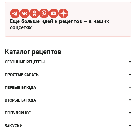
Еще больше идей и рецептов — в наших
соцсетях
Каталог рецептов
СЕЗОННЫЕ РЕЦЕПТЫ
Рецепты из капусты
ПРОСТЫЕ САЛАТЫ
Блюда с картошкой
Простые салаты
ПЕРВЫЕ БЛЮДА
Рецепты с грибами
Салат Оливье
Яблочные пироги
Щи
ВТОРЫЕ БЛЮДА
Салат Цезарь
Рецепты с клюквой
Борщ
Салат Нисуаз
Котлеты
ПОПУЛЯРНОЕ
Блюда из тыквы
Рассольник
Салат Мимоза
Плов
Гороховый суп
Пицца
ЗАКУСКИ
Крабовый салат
Пельмени
Суп солянка
Сырники