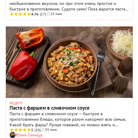
необыкновенно вкусное, но при этом очень простое и
быстрое в приготовлении. Судите сами! Пока варится паста,
25 мин
вы вполне успеете приготовить соус, ведь шпинат ...
4.76
(17)
РЕЦЕПТ
Паста с фаршем в сливочном соусе
Паста с фаршем в сливочном соусе — быстрое в
приготовлении блюдо, которое разом накормит всю семью.
Какой брать фарш? Лучше говяжий, но можно взять и
35 мин
куриный, и из индейки. Свинину лучше не брать, так как она
5
(20)
Юлия Синица
довольно жирная, а в рецепте и так используются сливки.