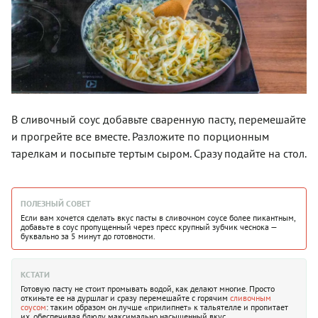
В сливочный соус добавьте сваренную пасту, перемешайте
и прогрейте все вместе. Разложите по порционным
тарелкам и посыпьте тертым сыром. Сразу подайте на стол.
ПОЛЕЗНЫЙ СОВЕТ
Если вам хочется сделать вкус пасты в сливочном соусе более пикантным,
добавьте в соус пропущенный через пресс крупный зубчик чеснока —
буквально за 5 минут до готовности.
КСТАТИ
Готовую пасту не стоит промывать водой, как делают многие. Просто
откиньте ее на дуршлаг и сразу перемешайте с горячим
сливочным
соусом
: таким образом он лучше «прилипнет» к тальятелле и пропитает
их, обеспечивая блюду максимально насыщенный вкус.