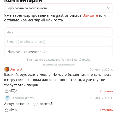
повторить предлагаемый рецепт, не обязательно брать
фарфалле — можно выбрать и другие виды пасты. И вместо
Сортировать по популярности
лосося можно присмотреть другую рыбу. Главное — освоить
Уже зарегистрированны на gastronom.ru?
Войдите
или
не слишком сложную, но быструю технологию
оставьте комментарий как гость
приготовления этого блюда, секрет которого в сливочном
соусе с сырной добавкой.
Ваши данные защищены Yandex SmartCaptcha
Условия использования
Ольга З
30 мая 2015 г.
Василий, соус солить можно. Но часто бывает так, что сама паста
в меру солёная + вода для варки тоже с солью, и уже соус не
требует этой специи.
0
0
Ответить
Василий (гость)
30 мая 2015 г.
А соус разве не надо солить?!
0
0
Ответить