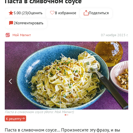
Паста в сливочном соусе
5.00 (23)
Оценить
В избранное
Поделиться
2
Комментировать
Мой Магнит
07 ноября 2023 г.
Паста в сливочном соусе
(Фото: Мой Магнит)
Па
К рецепту
Паста в сливочном соусе… Произнесите эту фразу, и вы