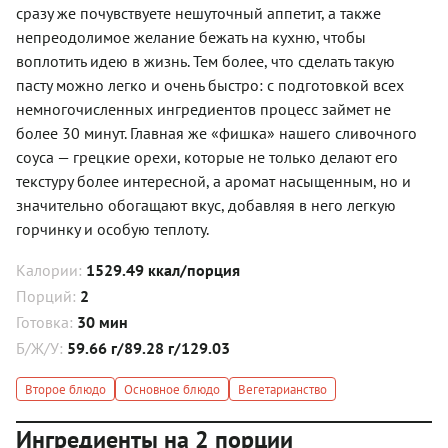
сразу же почувствуете нешуточный аппетит, а также
непреодолимое желание бежать на кухню, чтобы
воплотить идею в жизнь. Тем более, что сделать такую
пасту можно легко и очень быстро: с подготовкой всех
немногочисленных ингредиентов процесс займет не
более 30 минут. Главная же «фишка» нашего сливочного
соуса — грецкие орехи, которые не только делают его
текстуру более интересной, а аромат насыщенным, но и
значительно обогащают вкус, добавляя в него легкую
горчинку и особую теплоту.
Калории:
1529.49 ккал/порция
Порций:
2
Готовка:
30 мин
Б/Ж/У:
59.66 г/89.28 г/129.03
Второе блюдо
Основное блюдо
Вегетарианство
Ингредиенты на 2 порции