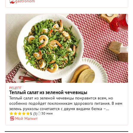
gastronom
РЕЦЕПТ
Теплый салат из зеленой чечевицы
Теплый салат из зеленой чечевицы понравится всем, но
особенно подойдет поклонникам здорового питания. В нем
зелень рукколы сочетается с двумя видами белка –
30 мин
растительного из чечевицы и животного из креветок. Легкая
5
(3)
Мой Магнит
заправка из лимонного сока и оливкового масла свяжет все
ингредиенты салата воедино. Пусть вас не смущает сахарная
пудра в рецепте – она нужна, чтобы сбалансировать кислоту