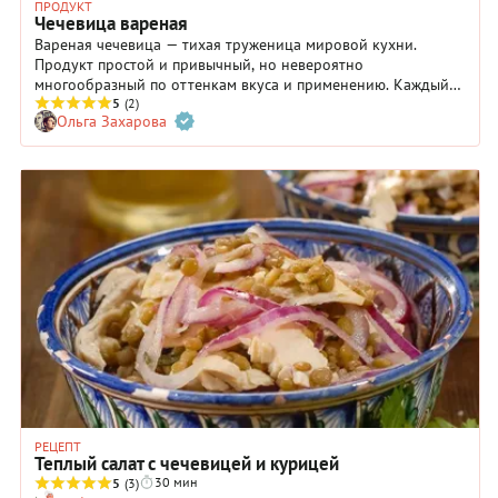
ПРОДУКТ
Чечевица вареная
Вареная чечевица — тихая труженица мировой кухни.
Продукт простой и привычный, но невероятно
многообразный по оттенкам вкуса и применению. Каждый
народ, знакомый с ним интерпретирует простое сочетание
5
(2)
Ольга Захарова
воды и чечевицы по-своему. Одни превращают вареную
чечевицу в сытный гарнир, другие – в ароматный суп, а
некоторые готовят из нее начинку для пирогов.
РЕЦЕПТ
Теплый салат с чечевицей и курицей
30 мин
5
(3)