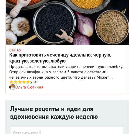
СТАТЬЯ
Как приготовить чечевицу идеально: черную,
красную, зеленую, любую
Представьте, что вы захотели сварить чечевичную похлебку.
Открыли шкафчик, а у вас там 3 пакета с остатками
чечевичных зерен разного цвета. Что делать? Может,
смешать все вместе и сварить разноцветный суп? Ни в коем
5
(4)
Ольга Сюткина
случае, ведь у каждого вида чечевицы свой характер!
Разберемся по порядку. Ведь если выбрать правильную
чечевицу, сваренный вами суп получится гладким и нежным,
а салат будет зернышко к зернышку. Красная, зеленая,
Лучшие рецепты и идеи для
коричневая, черная — чечевица разная не только по цвету,
но и по кулинарному назначению.
вдохновения каждую неделю