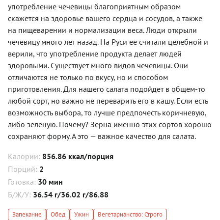
употребление чечевицы благоприятным образом
скажется на здоровье вашего сердца и сосудов, а также
на пищеварении и нормализации веса. Люди открыли
чечевицу много лет назад. На Руси ее считали целебной и
верили, что употребление продукта делает людей
здоровыми. Существует много видов чечевицы. Они
отличаются не только по вкусу, но и способом
приготовления. Для нашего салата подойдет в общем-то
любой сорт, но важно не переварить его в кашу. Если есть
возможность выбора, то лучше предпочесть коричневую,
либо зеленую. Почему? Зерна именно этих сортов хорошо
сохраняют форму. А это — важное качество для салата.
Калории:
856.86 ккал/порция
Порций:
2
Готовка:
30 мин
Б/Ж/У:
36.54 г/36.02 г/86.88
Запекание
Обед
Ужин
Вегетарианство: Строго