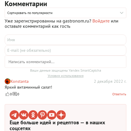
Комментарии
лимонного сока. Если вы категорически не используете
рафинированный сахар, добавьте в заправку пару капель
меда или сиропа топинамбура.
Сортировать по популярности
Уже зарегистрированны на gastronom.ru?
Войдите
или
оставьте комментарий как гость
Ваши данные защищены Yandex SmartCaptcha
Условия использования
Konstanta
2 декабря 2022 г.
Яркий витаминный салат!
0
0
Ответить
Еще больше идей и рецептов — в наших
соцсетях