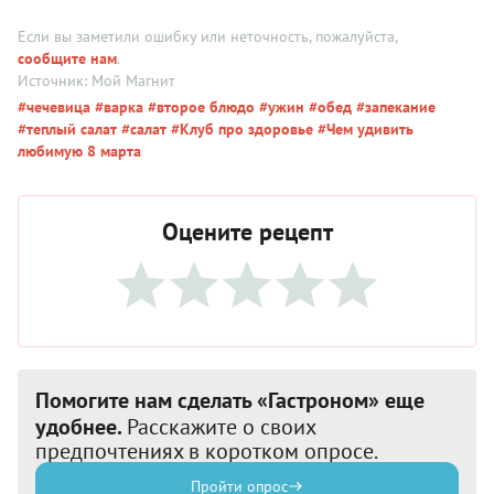
Если вы заметили ошибку или неточность, пожалуйста,
сообщите нам
.
Источник: Мой Магнит
#чечевица
#варка
#второе блюдо
#ужин
#обед
#запекание
#теплый салат
#салат
#Клуб про здоровье
#Чем удивить
любимую 8 марта
Оцените рецепт
Помогите нам сделать «Гастроном» еще
удобнее.
Расскажите о своих
предпочтениях в коротком опросе.
Пройти опрос