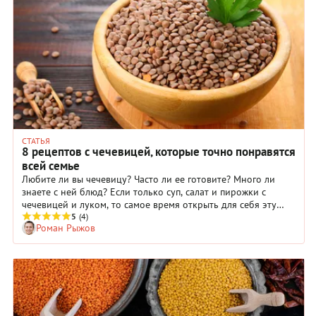
СТАТЬЯ
8 рецептов с чечевицей, которые точно понравятся
всей семье
Любите ли вы чечевицу? Часто ли ее готовите? Много ли
знаете с ней блюд? Если только суп, салат и пирожки с
чечевицей и луком, то самое время открыть для себя эту
чрезвычайно полезную и вкусную культуру. Чечевица на
5
(4)
Роман Рыжов
гарнир прекрасно разнообразит ваше меню, а благодаря
овощам и специям придется по вкусу и взрослым, и детям.