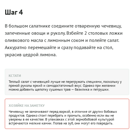
Шаг 4
В большом салатнике соедините отваренную чечевицу,
запеченные овощи и руколу. Взбейте 2 столовых ложки
оливкового масла с лимонным соком и полейте салат.
Аккуратно перемешайте и сразу подавайте на стол,
украсив цедрой лимона.
КСТАТИ
Теплый салат с чечевицей лучше не перегружать специями, поскольку у
пряной руколы яркий и самодостаточный вкус. Однако при желании
можно добавить щепотку сушеных трав — базилика и петрушки.
ХОЗЯЙКЕ НА ЗАМЕТКУ
Чечевицу не замачивают перед варкой, в отличие от других бобовых
продуктов. Однако стоит перебрать и промыть, особенно если вы не
уверены в ее качестве. В упаковках с этой зернобобовой культурой
встречаются мелкие камни. Попав на зуб, они могут его повредить.