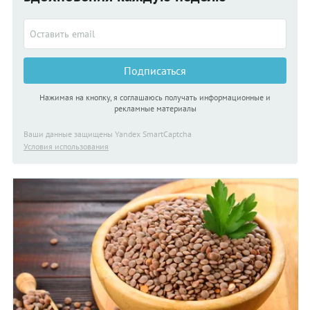
помидорами. Простые блюда из чечевицы не требуют
больших затрат и особых кулинарных умений. Зато сколько
удовольствия можно получить, потратив немного времени
на готовку вкусной и полезной еды.
Подписаться
Нажимая на кнопку, я соглашаюсь получать информационные и
рекламные материалы
Ваши данные защищены Yandex SmartCaptcha
Условия использования