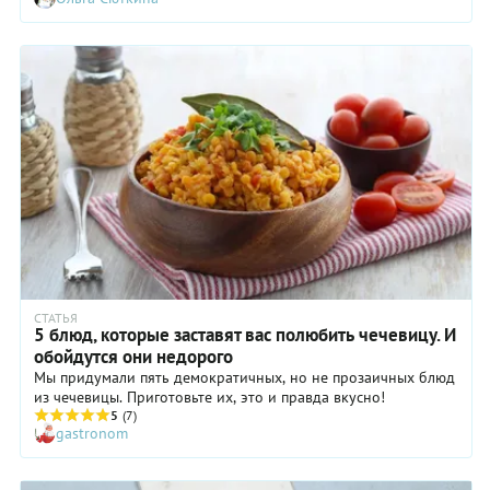
случае, ведь у каждого вида чечевицы свой характер!
Разберемся по порядку. Ведь если выбрать правильную
чечевицу, сваренный вами суп получится гладким и нежным,
а салат будет зернышко к зернышку. Красная, зеленая,
коричневая, черная — чечевица разная не только по цвету,
но и по кулинарному назначению.
СТАТЬЯ
5 блюд, которые заставят вас полюбить чечевицу. И
обойдутся они недорого
Мы придумали пять демократичных, но не прозаичных блюд
из чечевицы. Приготовьте их, это и правда вкусно!
5
(7)
gastronom