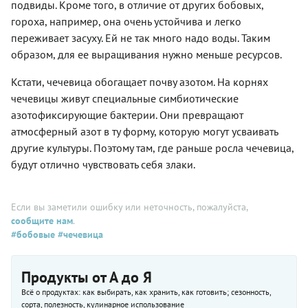
подвиды. Кроме того, в отличие от других бобовых,
гороха, например, она очень устойчива и легко
переживает засуху. Ей не так много надо воды. Таким
образом, для ее выращивания нужно меньше ресурсов.
Кстати, чечевица обогащает почву азотом. На корнях
чечевицы живут специальные симбиотические
азотофиксирующие бактерии. Они превращают
атмосферный азот в ту форму, которую могут усваивать
другие культуры. Поэтому там, где раньше росла чечевица,
будут отлично чувствовать себя злаки.
Если вы заметили ошибку или неточность, пожалуйста,
сообщите нам
.
#бобовые
#чечевица
Продукты от А до Я
Всё о продуктах: как выбирать, как хранить, как готовить; сезонность,
сорта, полезность, кулинарное использование