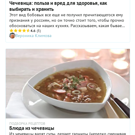
Чечевица: польза и вред для здоровья, как
выбирать и хранить
Этот вид бобовых все еще не получил причитающегося ему
признания у россиян, но он точно стоит того, чтобы прочно
обосноваться на наших кухнях. Рассказываем, какая бывает
чечевица, в чем ее виды и отличия, в чем заключается польза
4.6
(5)
Вероника Климова
и вред зеленой и красной чечевицы для для здоровья и
организма женщины и мужчины, как выбирать и хранить,
что из нее можно приготовить.
ПОДБОРКА РЕЦЕПТОВ
Блюда из чечевицы
Из чечевицы варят супы, делают гарниры (нередко смешивая