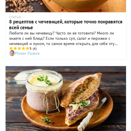
СТАТЬЯ
8 рецептов с чечевицей, которые точно понравятся
всей семье
Любите ли вы чечевицу? Часто ли ее готовите? Много ли
знаете с ней блюд? Если только суп, салат и пирожки с
чечевицей и луком, то самое время открыть для себя эту
чрезвычайно полезную и вкусную культуру. Чечевица на
5
(4)
Роман Рыжов
гарнир прекрасно разнообразит ваше меню, а благодаря
овощам и специям придется по вкусу и взрослым, и детям.