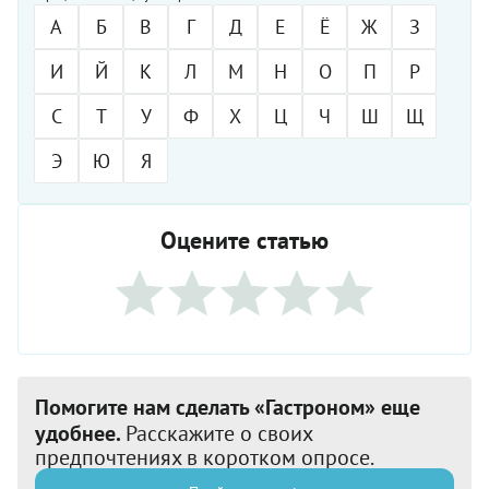
А
Б
В
Г
Д
Е
Ё
Ж
З
И
Й
К
Л
М
Н
О
П
Р
С
Т
У
Ф
Х
Ц
Ч
Ш
Щ
Э
Ю
Я
Оцените статью
Помогите нам сделать «Гастроном» еще
удобнее.
Расскажите о своих
предпочтениях в коротком опросе.