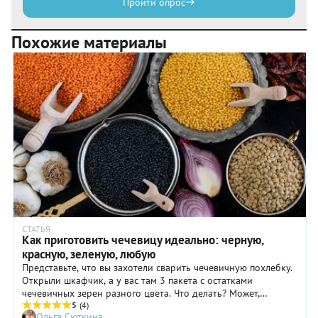
Пройти опрос
Похожие материалы
СТАТЬЯ
Как приготовить чечевицу идеально: черную,
красную, зеленую, любую
Представьте, что вы захотели сварить чечевичную похлебку.
Открыли шкафчик, а у вас там 3 пакета с остатками
чечевичных зерен разного цвета. Что делать? Может,
смешать все вместе и сварить разноцветный суп? Ни в коем
5
(4)
Ольга Сюткина