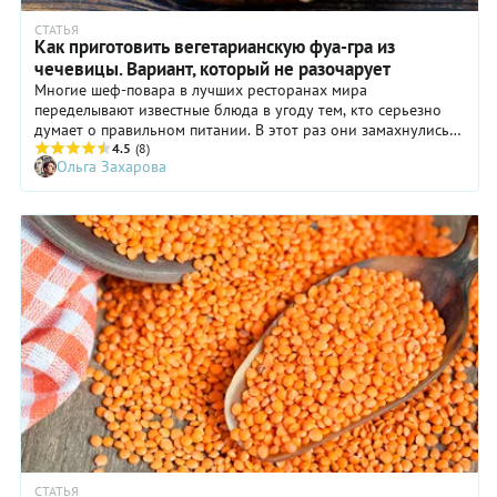
СТАТЬЯ
Как приготовить вегетарианскую фуа-гра из
чечевицы. Вариант, который не разочарует
Многие шеф-повара в лучших ресторанах мира
переделывают известные блюда в угоду тем, кто серьезно
думает о правильном питании. В этот раз они замахнулись
на святое и приготовили вегетарианскую фуа-гра. Вкусно и
4.5
(8)
Ольга Захарова
недорого.
СТАТЬЯ