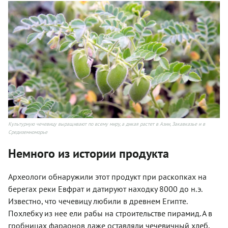
Культурную чечевицу выращивают по всему миру, а дикая растет в Азии, Закавказье и в
Средиземноморье
Немного из истории продукта
Археологи обнаружили этот продукт при раскопках на
берегах реки Евфрат и датируют находку 8000 до н.э.
Известно, что чечевицу любили в древнем Египте.
Похлебку из нее ели рабы на строительстве пирамид. А в
гробницах фараонов даже оставляли чечевичный хлеб,