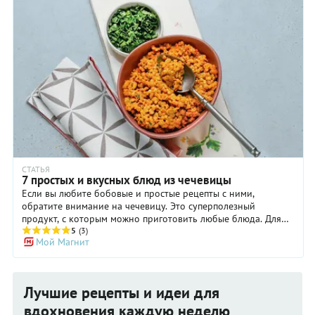
СТАТЬЯ
7 простых и вкусных блюд из чечевицы
Если вы любите бобовые и простые рецепты с ними,
обратите внимание на чечевицу. Это суперполезный
продукт, с которым можно приготовить любые блюда. Для
завтрака выберите максимально питательную рисовую кашу
5
(3)
Мой Магнит
с чечевицей и беконом. На обед подойдет чечевичная
похлебка с сосисками в качестве первого, а на второе —
вегетарианский карри или чечевица со сладким перцем.
Хотите что-нибудь необычное? Сделайте паштет из
Лучшие рецепты и идеи для
чечевицы или салат с кальмарами. У нас есть даже
диетический рецепт — чечевичные блинчики с яичницей и
вдохновения каждую неделю