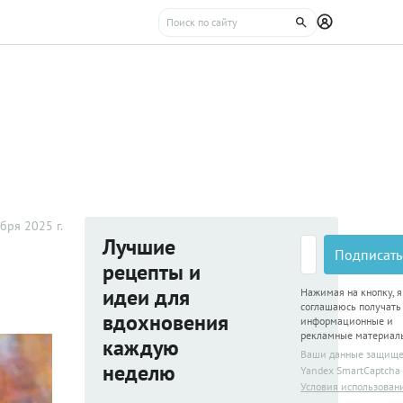
бря 2025 г.
Лучшие
Подписать
рецепты и
идеи для
Нажимая на кнопку, я
соглашаюсь получать
вдохновения
информационные и
рекламные материал
каждую
Ваши данные защищ
неделю
Yandex SmartCaptcha
Условия использован