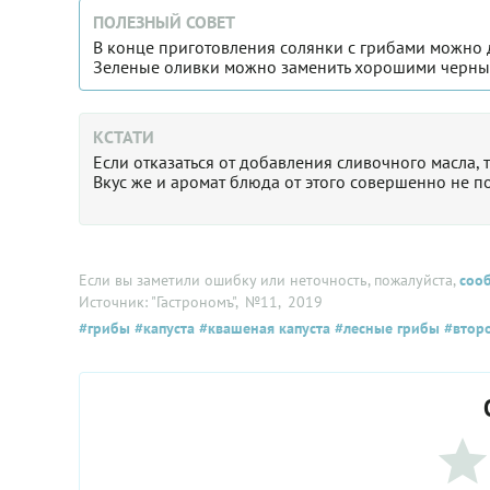
ПОЛЕЗНЫЙ СОВЕТ
В конце приготовления солянки с грибами можно д
Зеленые оливки можно заменить хорошими черны
КСТАТИ
Если отказаться от добавления сливочного масла, 
Вкус же и аромат блюда от этого совершенно не п
Если вы заметили ошибку или неточность, пожалуйста,
соо
Источник: "Гастрономъ"
, №11
, 2019
#грибы
#капуста
#квашеная капуста
#лесные грибы
#втор