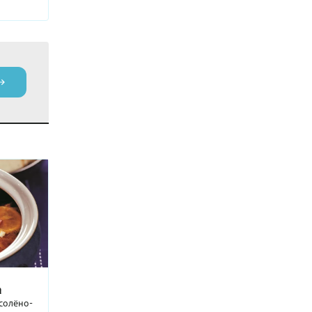
а
-солёно-