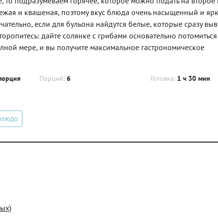
, то подразумеваем горячее, которое можно подать на второе 
свежая и квашеная, поэтому вкус блюда очень насыщенный и ярк
чательно, если для бульона найдутся белые, которые сразу выв
 торопитесь: дайте солянке с грибами основательно потомиться
олной мере, и вы получите максимальное гастрономическое
порция
Порций:
6
Готовка:
1 ч 30 мин
блюдо
ых)