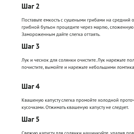
Шаг 2
Поставьте емкость с сушеными грибами на средний о
грибной бульон процедите через марлю, сложенную
Замороженным дайте слегка оттаять.
Шаг 3
Лук и чеснок для солянки очистите. Лук нарежьте п
почистите, вымойте и нарежьте небольшими ломтика
Шаг 4
Квашеную капусту слегка промойте холодной проточ
кусочками. Отжимать квашеную капусту не следует.
Шаг 5
Свежую капусту для солянки нашинкуйте, удалив п