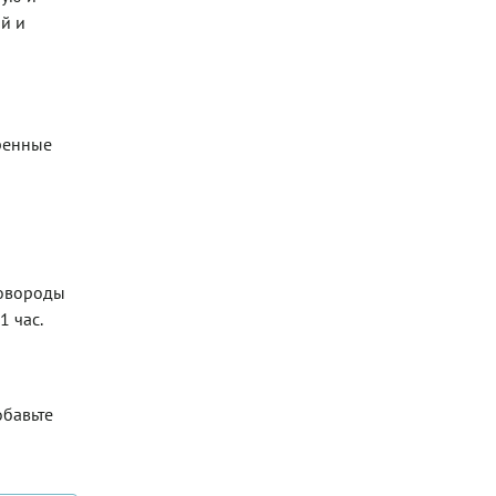
й и
аренные
ковороды
 час.
обавьте