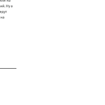
или на
ий. Ну а
едут
 на