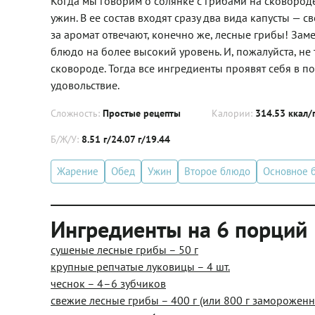
Когда мы говорим о солянке с грибами на сковороде
ужин. В ее состав входят сразу два вида капусты — 
за аромат отвечают, конечно же, лесные грибы! Заме
блюдо на более высокий уровень. И, пожалуйста, не
сковороде. Тогда все ингредиенты проявят себя в п
удовольствие.
Сложность:
Простые рецепты
Калории:
314.53 ккал/
Б/Ж/У:
8.51 г/24.07 г/19.44
Жарение
Обед
Ужин
Второе блюдо
Основное 
Ингредиенты на 6 порций
сушеные лесные грибы – 50 г
крупные репчатые луковицы – 4 шт.
чеснок – 4–6 зубчиков
свежие лесные грибы – 400 г (или 800 г замороженн