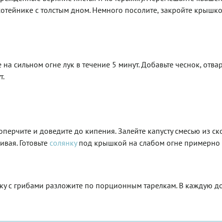
сотейнике с толстым дном. Немного посолите, закройте крышко
 на сильном огне лук в течение 5 минут. Добавьте чеснок, отв
т.
поперчите и доведите до кипения. Залейте капусту смесью из с
ивая. Готовьте
солянку
под крышкой на слабом огне примерно 1
ку с грибами разложите по порционным тарелкам. В каждую д