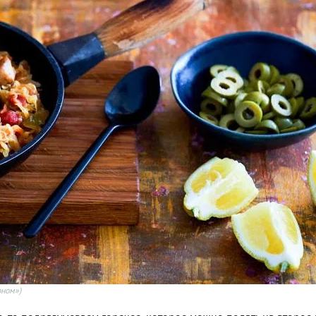
оном»)