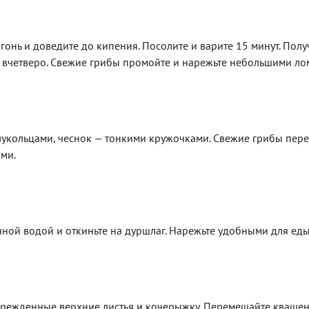
гонь и доведите до кипения. Посолите и варите 15 минут. Пол
 вчетверо. Свежие грибы промойте и нарежьте небольшими ло
олукольцами, чеснок — тонкими кружочками. Свежие грибы пере
ми.
ной водой и откиньте на дуршлаг. Нарежьте удобными для ед
оврежденные верхние листья и кочерыжку. Перемешайте кваше