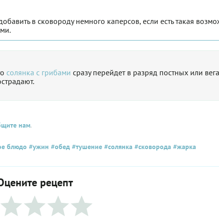
обавить в сковороду немного каперсов, если есть такая возмо
ми.
то
солянка с грибами
сразу перейдет в разряд постных или вега
острадают.
бщите нам
.
ое блюдо
#ужин
#обед
#тушение
#солянка
#сковорода
#жарка
Оцените рецепт