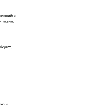
учившийся
мтиками.
берите,
ы
ную и