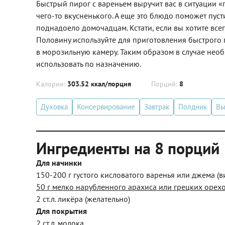
Быстрый пирог с вареньем выручит вас в ситуации «
чего-то вкусненького. А еще это блюдо поможет пуст
поднадоело домочадцам. Кстати, если вы хотите всег
Половину используйте для приготовления быстрого п
в морозильную камеру. Таким образом в случае необхо
использовать по назначению.
Калории:
303.52 ккал/порция
Порций:
8
Духовка
Консервирование
Завтрак
Полдник
Вы
Ингредиенты на 8 порций
Для начинки
150-200 г густого кисловатого варенья или джема (в
50 г мелко нарубленного арахиса или грецких орех
2 ст.л. ликёра (желательно)
Для покрытия
2 ст.л. молока