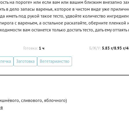
гость на пороге» или если вам или вашим близким внезапно за
ить в дело запасы варенья, которое в чистом виде уже приличн
да иметь под рукой такое тесто, удвойте количество ингредиен
ирога с вареньем, а остальное раскатайте, оберните пленкой 
димости вам останется только достать тесто, дать ему оттаять 
Готовка:
1 ч
Б/Ж/У:
5.83 г/8.93 г/4
печка
Заготовка
Вегетарианство
ишнёвого, сливового, яблочного)
ов