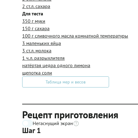
2 ст.л. сахара
Для теста
350 г муки
150 г сахара
100 г сливочного масла комнатной температуры
3 маленьких яйца
3 ст.л. молока
1 ч.л. разрыхлителя
натёртая цедра одного лимона
щепотка соли
Таблица мер и весов
Рецепт приготовления
Негаснущий экран
Шаг 1