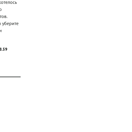
хотелось
о
тов.
и уберите
и
8.59