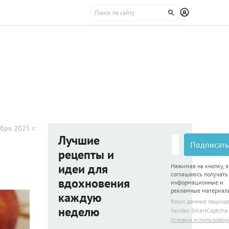
бря 2025 г.
Лучшие
Подписать
рецепты и
идеи для
Нажимая на кнопку, я
соглашаюсь получать
вдохновения
информационные и
рекламные материал
каждую
Ваши данные защищ
неделю
Yandex SmartCaptcha
Условия использован