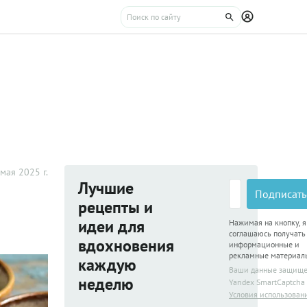
мая 2025 г.
Лучшие
Подписать
рецепты и
идеи для
Нажимая на кнопку, я
соглашаюсь получать
вдохновения
информационные и
рекламные материал
каждую
Ваши данные защищ
неделю
Yandex SmartCaptcha
Условия использован