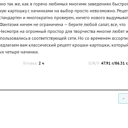
но так же, как в горячо любимых многими заведениях быстро
ную картошку с начинками на выбор просто невозможно. Реце
тандартен и многократно проверен, ничего нового выдумыват
Фантазия ничем не ограничена — берите любой салат, все, что
 Несмотря на огромный простор для творчества многие любят 
пользовались в соответствующей сети. Но со временем ассорт
ы предлагаем вам классический рецепт крошки-картошки, которы
ых четыре начинки.
Готовка:
2 ч
Б/Ж/У:
47.91 г/86.31 
-