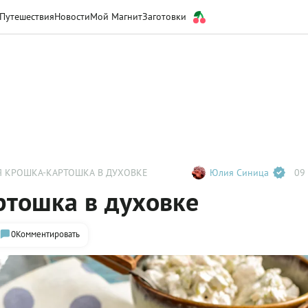
Путешествия
Новости
Мой Магнит
Заготовки
 КРОШКА-КАРТОШКА В ДУХОВКЕ
Юлия Синица
09 
тошка в духовке
0
Комментировать