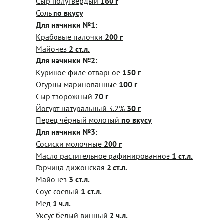
Сыр полутвердый
160 г
Соль
по вкусу
Для начинки №1:
Крабовые палочки
200 г
Майонез
2 ст.л.
Для начинки №2:
Куриное филе отварное
150 г
Огурцы маринованные
100 г
Сыр творожный
70 г
Йогурт натуральный 3.2%
30 г
Перец чёрный молотый
по вкусу
Для начинки №3:
Сосиски молочные
200 г
Масло растительное рафинированное
1 ст.л.
Горчица дижонская
2 ст.л.
Майонез
3 ст.л.
Соус соевый
1 ст.л.
Мед
1 ч.л.
Уксус белый винный
2 ч.л.