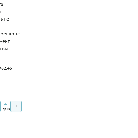
го
пт
ь не
именно те
имент
й вы
г/62.46
4
+
Порции