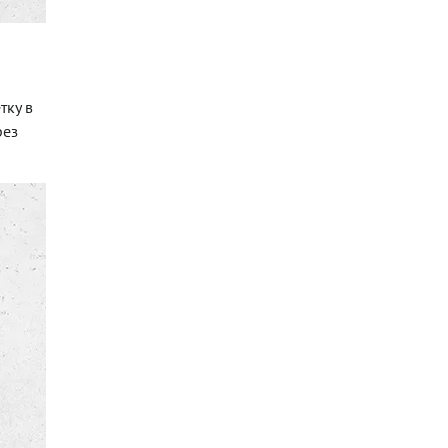
тку в
рез