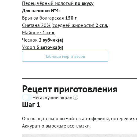
Перец чёрный молотый
по вкусу
Для начинки №4:
Брынза болгарская
150 г
Сметана 20% (средней жирности)
2 ст.л.
Майонез
1 ст.л.
Чеснок
2 зубчик(а)
Укроп
5 веточка(и)
Таблица мер и весов
Рецепт приготовления
Негаснущий экран
Шаг 1
Очень тщательно вымойте картофелины, потерев их 
Аккуратно вырежьте все глазки.