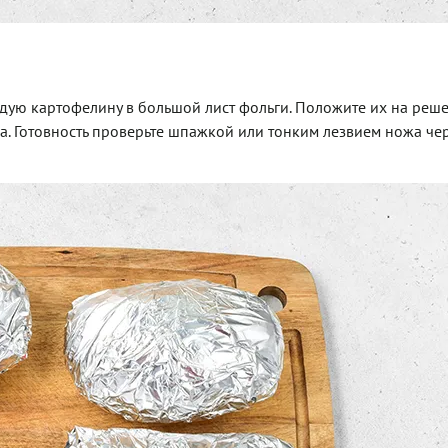
ждую картофелину в большой лист фольги. Положите их на реше
ра. Готовность проверьте шпажкой или тонким лезвием ножа че