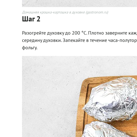
Домашняя крошка-картошка в духовке (gastronom.ru)
Шаг 2
Разогрейте духовку до 200 °С. Плотно заверните ка
середину духовки. Запекайте в течение часа-полуто
фольгу.