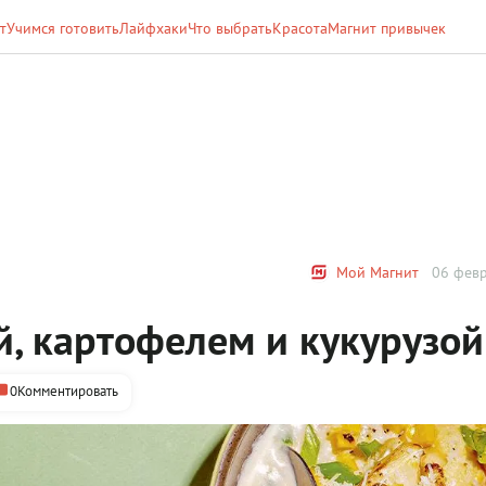
т
Учимся готовить
Лайфхаки
Что выбрать
Красота
Магнит привычек
Мой Магнит
06 февр
й, картофелем и кукурузой
0
Комментировать