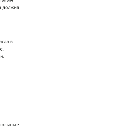
та должна
асла в
е,
н.
 посыпьте