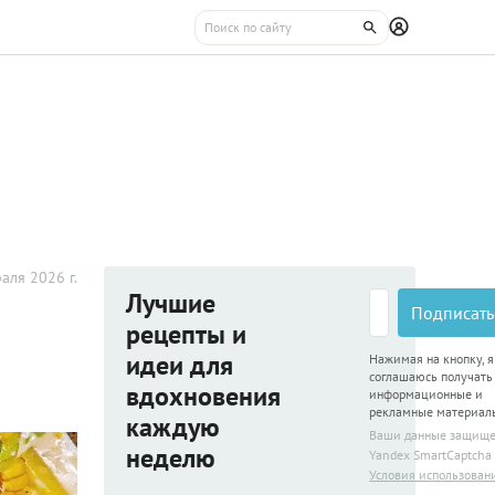
аля 2026 г.
Лучшие
Подписать
рецепты и
идеи для
Нажимая на кнопку, я
соглашаюсь получать
вдохновения
информационные и
рекламные материал
каждую
Ваши данные защищ
неделю
Yandex SmartCaptcha
Условия использован