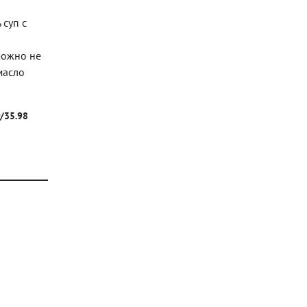
 суп с
можно не
масло
г/35.98