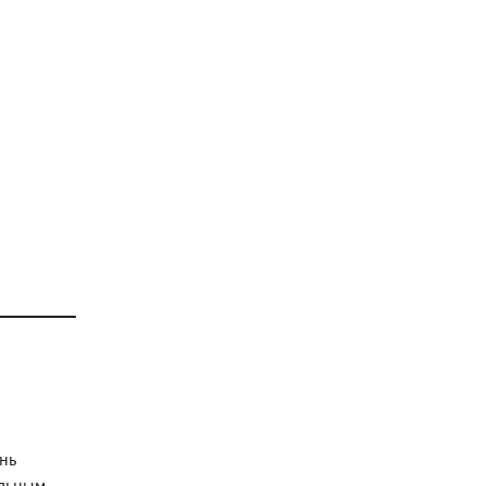
нь
ельным