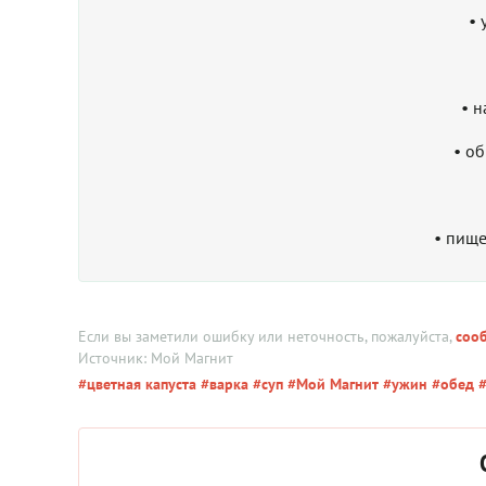
• 
• н
• об
• пище
Если вы заметили ошибку или неточность, пожалуйста,
соо
Источник: Мой Магнит
#цветная капуста
#варка
#суп
#Мой Магнит
#ужин
#обед
#