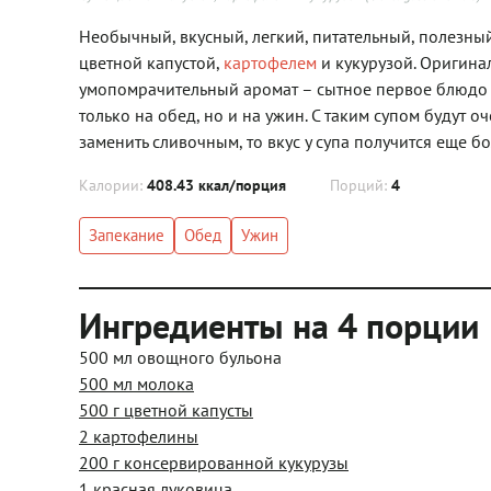
Необычный, вкусный, легкий, питательный, полезный 
цветной капустой,
картофелем
и кукурузой. Оригина
умопомрачительный аромат – сытное первое блюдо 
только на обед, но и на ужин. С таким супом будут 
заменить сливочным, то вкус у супа получится еще б
Калории:
408.43 ккал/порция
Порций:
4
Запекание
Обед
Ужин
Ингредиенты на 4 порции
500 мл овощного бульона
500 мл молока
500 г цветной капусты
2 картофелины
200 г консервированной кукурузы
1 красная луковица