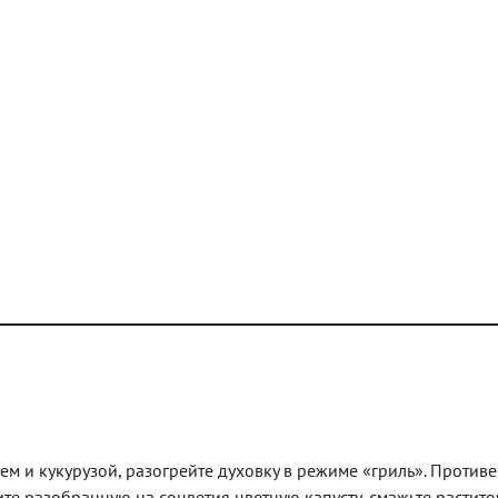
ем и кукурузой, разогрейте духовку в режиме «гриль». Противе
ите разобранную на соцветия цветную капусту, смажьте растит