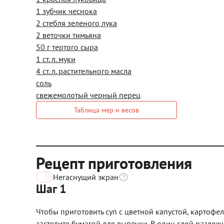
1 зубчик чеснока
2 стебля зеленого лука
2 веточки тимьяна
50 г тертого сыра
1 ст. л. муки
4 ст. л. растительного масла
соль
свежемолотый черный перец
Таблица мер и весов
Рецепт приготовления
Негаснущий экран
Шаг 1
Чтобы приготовить суп с цветной капустой, картофел
застелите бумагой для выпечки. В один слой разлож