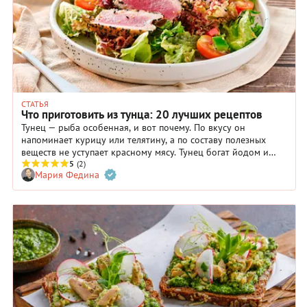
СТАТЬЯ
Что приготовить из тунца: 20 лучших рецептов
Тунец — рыба особенная, и вот почему. По вкусу он
напоминает курицу или телятину, а по составу полезных
веществ не уступает красному мясу. Тунец богат йодом и
селеном, витаминами группы В, а еще незаменимыми
5
(2)
Мария Федина
жирными кислотами Омега-3 и Омега-6, которые
способствуют укреплению сердца и поддерживают здоровье
мозга. Неудивительно, что эта рыба пользуется
популярностью в кулинарии. Медальоны из свежего тунца и
намазка из консервированного — признанная классика. Но
мир рецептов с тунцом этим не ограничивается! В нашей
подборке вы найдете 20 вкусных блюд с тунцом: от салатов
до выпечки.