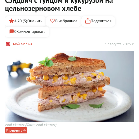
Сэндвич с тунцом и кукурузой на
цельнозерновом хлебе
4.20 (5)
Оценить
В избранное
Поделиться
0
Комментировать
Мой Магнит
17 августа 2025 г.
Мой Магнит
(Фото: Мой Магнит)
К рецепту