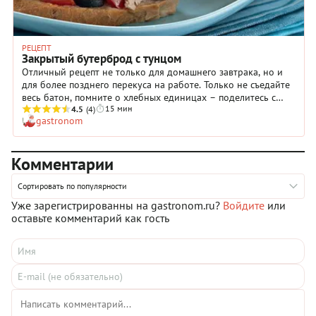
РЕЦЕПТ
Закрытый бутерброд с тунцом
Отличный рецепт не только для домашнего завтрака, но и
для более позднего перекуса на работе. Только не съедайте
весь батон, помните о хлебных единицах – поделитесь с
15 мин
парой коллег. Количества ингредиентов в этом рецепте
4.5
(4)
gastronom
хватит на целый офис... или очень большую семью.
Комментарии
Сортировать по популярности
Уже зарегистрированны на gastronom.ru?
Войдите
или
оставьте комментарий как гость