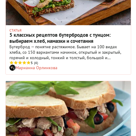
СТАТЬЯ
5 классных рецептов бутербродов с тунцом:
выбираем хлеб, намазки и сочетания
Бутерброд — понятие растяжимое. Бывает на 100 видах
хлеба, со 150 вариантами начинок, открытый и закрытый,
горячий и холодный, тонкий и толстый, большой и
маленький. Да и тунец тунцу рознь. Попробуем
5
(4)
Марианна Орлинкова
сконструировать несколько идеальных бутербродов, а вы
выбирайте фаворитов.