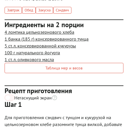
Завтрак
Обед
Закуска
Сэндвич
Ингредиенты на 2 порции
4 ломтика цельнозернового хлеба
1 банка (185 г) консервированного тунца
5 ст. л. консервированной кукурузы
100 г натурального йогурта
1 ст. л. оливкового масла
Таблица мер и весов
Рецепт приготовления
Негаснущий экран
Шаг 1
Для приготовления сэндвич с тунцом и кукурузой на
цельнозерновом хлебе разомните тунца вилкой, добавьте