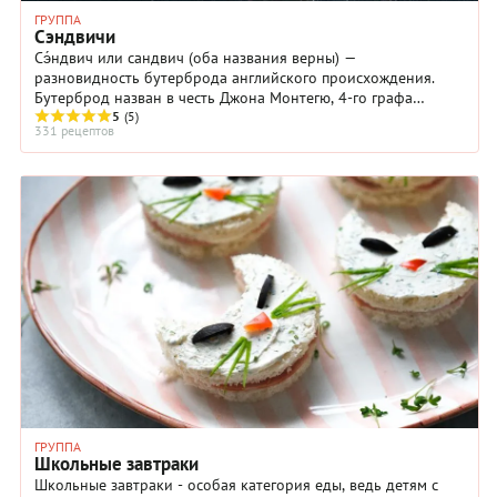
ГРУППА
Сэндвичи
Сэ́ндвич или cандвич (оба названия верны) —
разновидность бутерброда английского происхождения.
Бутерброд назван в честь Джона Монтегю, 4-го графа
Сэндвичского. По одной из версий, граф решил ...
5
(5)
331 рецептов
ГРУППА
Школьные завтраки
Школьные завтраки - особая категория еды, ведь детям с