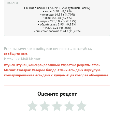
КСТАТИ
На 100 г: белки 11,56 г (18,35% суточной нормы)
• жиры 5,70 г (8,14%)
• углеводы 14,35 г (4,70%)
• ккал 151,88 (7,23%)
• натрий 229,10 мг (32,73%)
• общий сахар 2,95 г (9,83%)
• НЖК 1,21 г (5,26%)
• пищевые волокна 2,24 г (11,20%)
Если вы заметили ошибку или неточность, пожалуйста,
сообщите нам
.
Источник: Мой Магнит
#тунец
#тунец консервированный
#простые рецепты
#Мой
Магнит
#завтрак
#второе блюдо
#Ланч
#сэндвич
#кукуруза
консервированная
#сэндвич с тунцом
#Еда которая объединяет
Оцените рецепт