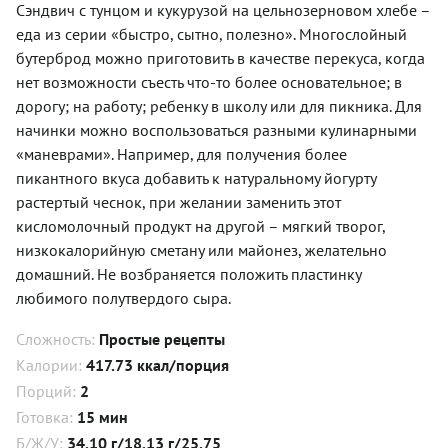
Сэндвич с тунцом и кукурузой на цельнозерновом хлебе –
еда из серии «быстро, сытно, полезно». Многослойный
бутерброд можно приготовить в качестве перекуса, когда
нет возможности съесть что-то более основательное; в
дорогу; на работу; ребенку в школу или для пикника. Для
начинки можно воспользоваться разными кулинарными
«маневрами». Например, для получения более
пикантного вкуса добавить к натуральному йогурту
растертый чеснок, при желании заменить этот
кисломолочный продукт на другой – мягкий творог,
низкокалорийную сметану или майонез, желательно
домашний. Не возбраняется положить пластинку
любимого полутвердого сыра.
Сложность:
Простые рецепты
Калории:
417.73 ккал/порция
Порций:
2
Готовка:
15 мин
Б/Ж/У:
34.10 г/18.13 г/25.75