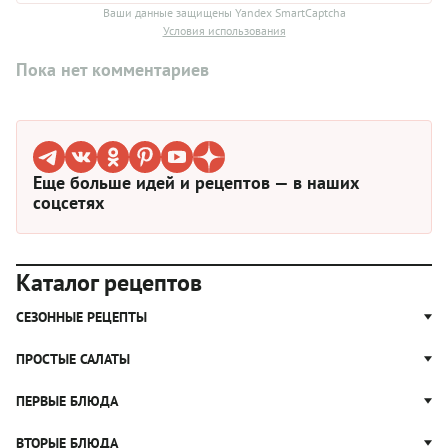
Ваши данные защищены Yandex SmartCaptcha
Условия использования
Пока нет комментариев
Еще больше идей и рецептов — в наших
соцсетях
Каталог рецептов
СЕЗОННЫЕ РЕЦЕПТЫ
Рецепты из капусты
ПРОСТЫЕ САЛАТЫ
Блюда с картошкой
Простые салаты
ПЕРВЫЕ БЛЮДА
Рецепты с грибами
Салат Оливье
Яблочные пироги
Щи
ВТОРЫЕ БЛЮДА