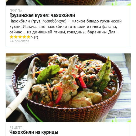
ГРУППА
Грузинская кухня: чахохбили
Чахохбили (груз. ჩახოხბილი) – мясное блюдо грузинской
кухни. Изначально чахохбили готовили из мяса фазана,
сейчас – из домашней птицы, говядины, баранины. Для
приготовления чахохбили нужно мясо с ...
5
(2)
24 рецептов
РЕЦЕПТ
Чахохбили из курицы