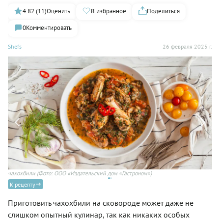
4.82 (11)
Оценить
В избранное
Поделиться
0
Комментировать
Shefs
26 февраля 2025 г.
чахохбили
(Фото: ООО «Издательский дом «Гастроном»)
ко
К рецепту
Приготовить чахохбили на сковороде может даже не
слишком опытный кулинар, так как никаких особых