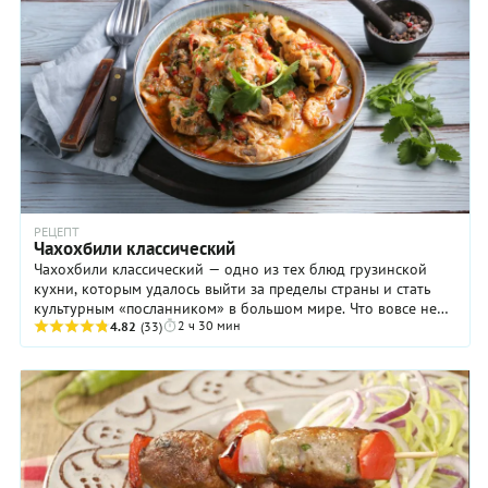
РЕЦЕПТ
Чахохбили классический
Чахохбили классический — одно из тех блюд грузинской
кухни, которым удалось выйти за пределы страны и стать
культурным «посланником» в большом мире. Что вовсе не
2 ч 30 мин
удивительно: оно готовится из вполне ...
4.82
(33)