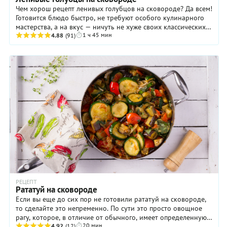
Чем хорош рецепт ленивых голубцов на сковороде? Да всем!
Готовится блюдо быстро, не требуют особого кулинарного
мастерства, а на вкус — ничуть не хуже своих классических
1 ч 45 мин
собратьев. Наши же ленивые ...
4.88
(91)
РЕЦЕПТ
Рататуй на сковороде
Если вы еще до сих пор не готовили рататуй на сковороде,
то сделайте это непременно. По сути это просто овощное
рагу, которое, в отличие от обычного, имеет определенную
20 мин
технологию приготовления и ...
4.92
(12)