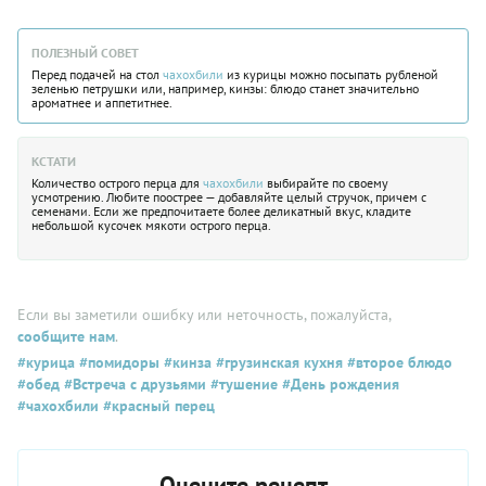
ПОЛЕЗНЫЙ СОВЕТ
Перед подачей на стол
чахохбили
из курицы можно посыпать рубленой
зеленью петрушки или, например, кинзы: блюдо станет значительно
ароматнее и аппетитнее.
КСТАТИ
Количество острого перца для
чахохбили
выбирайте по своему
усмотрению. Любите поострее — добавляйте целый стручок, причем с
семенами. Если же предпочитаете более деликатный вкус, кладите
небольшой кусочек мякоти острого перца.
Если вы заметили ошибку или неточность, пожалуйста,
сообщите нам
.
#курица
#помидоры
#кинза
#грузинская кухня
#второе блюдо
#обед
#Встреча с друзьями
#тушение
#День рождения
#чахохбили
#красный перец
Оцените рецепт