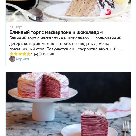
РЕЦЕПТ
Блинный торт с маскарпоне и шоколадом
Блинный торт с маскарпоне и шоколадом — полноценный
десерт, который можно с гордостью подать даже на
праздничный стол. Получается он невероятно вкусным и
30 мин
нравится всем. А чтобы приготовление блюда не
5
(4)
Аурика
превратилось в многочасовое дежурство у плиты, мы
советуем разбить процесс на два этапа и осуществлять их
постепенно. Например, вечером можно испечь блинчики,
завернуть в пищевую пленку и оставить на ночь. Первый
этап завершен, и можно спокойно отправляться спать. Утром
же вам останется только взбить крем (10 минут, не более) и
собрать блинный торт с маскарпоне и шоколадом. Украсьте
десерт и уберите его в холодильник. А пока торт будет
пропитываться кремом, вы сможете спокойно, без спешки,
подготовиться к приему гостей. Разумно, удобно, приятно!