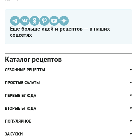
Еще больше идей и рецептов — в наших
соцсетях
Каталог рецептов
СЕЗОННЫЕ РЕЦЕПТЫ
Рецепты из капусты
ПРОСТЫЕ САЛАТЫ
Блюда с картошкой
Простые салаты
ПЕРВЫЕ БЛЮДА
Рецепты с грибами
Салат Оливье
Яблочные пироги
Щи
ВТОРЫЕ БЛЮДА
Салат Цезарь
Рецепты с клюквой
Борщ
Салат Нисуаз
Котлеты
ПОПУЛЯРНОЕ
Блюда из тыквы
Рассольник
Салат Мимоза
Плов
Гороховый суп
Пицца
ЗАКУСКИ
Крабовый салат
Пельмени