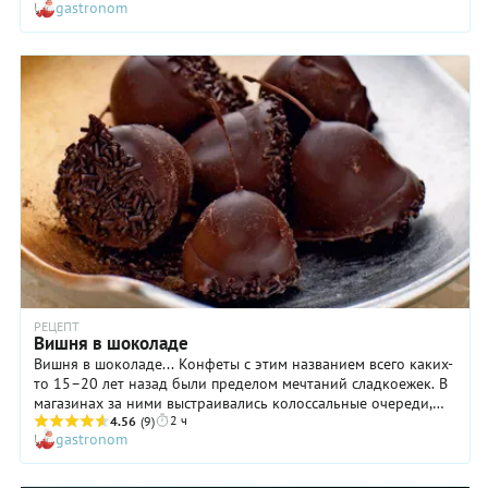
gastronom
данном случае вам потребуется непременно жирный творог
отличного качества, например, натуральный пластовый.
Важной отличительной особенностью этого торта от многих
других подобных является использование не пресных, а
дрожжевых блинов. По нашему мнению, это очень мудрое
решение, так как они более пористые, воздушные, поэтому
лучше пропитываются творожным кремом, в результате чего
блинный торт приобретает неповторимо нежную текстуру и
изумительный вкус.
РЕЦЕПТ
Вишня в шоколаде
Вишня в шоколаде... Конфеты с этим названием всего каких-
то 15–20 лет назад были пределом мечтаний сладкоежек. В
магазинах за ними выстраивались колоссальные очереди,
2 ч
люди были готовы стоять за лакомством часами. Говорят, что
4.56
(9)
gastronom
причиной особой любви людей к этом десерту было
присутствие коньяка в начинке. Кто знает, но что алкоголь
придавал вишне в шоколаде особые ноты вкуса — это точно.