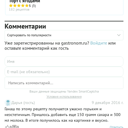
Торт с ягодами
5
(3)
182 рецептов
Комментарии
Сортировать по популярности
Уже зарегистрированны на gastronom.ru?
Войдите
или
оставьте комментарий как гость
Ваши данные защищены Yandex SmartCaptcha
Условия использования
Дарья (гость)
9 декабря 2016 г.
Ганаш по этому рецепту получается ужасно горьким и
неэстетичным. Пришлось добавить еще 150 грамм сахара и 300
мл молока. В итоге получилось как на картинке и вкусно.
0
0
Ответить