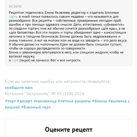
КСТАТИ
Рецептом поделилась Елена Яковлева, редактор и издатель.Блинные
торты
в моей семье появились совсем недавно – что называется, для
разнообразия. Все рецепты – собственные, проверенные методом проб,
ошибок и при помощи здравого смысла. Дети, естественно, «убиваются»
по сладким тортам, мне же обычно хочется разнообразия «для еды», а не
«для баловства».Все эти пироги и торты объединяет одно – консистенция
начинки и толщина блинчиков. Блины должны быть недрожжевыми и
очень тонкими. А вот на молоке или на воде их заводить – это дело вкуса.
Я обычно делаю их молочными.Крем не должен быть слишком густым,
чтобы он хорошо распределялся по поверхности
блина и равномерно впитывался в него, или слишком жидким, чтобы не
вытекал наружу,
и
торт
(пирог) не ломался. Вот и все хитрости.
Если вы заметили ошибку или неточность, пожалуйста,
сообщите нам
.
Источник: "Гастрономъ"
, № 03 (168), 2016
#торт
#десерт
#масленица
#летние рецепты
#блины
#выпечка с
вишней
#блинный торт
Оцените рецепт