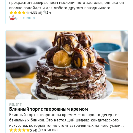
прекрасным завершением масленичного застолья, однако он
вполне подойдет и для любого другого праздничного
2 ч
повода. Выглядит десерт великолепно, да и на вкус хорош.
4.33
(6)
gastronom
Особенно такая «избушка» из вкуснейших рулетиков с
шоколадным соусом и нежным сметанным кремом
понравится маленьким непоседам, которые очень любят
есть руками. Предоставьте им такую возможность! Пусть
ребятня разбирает блинный торт со сметанным кремом на
составляющие и уплетает рулетики, причмокивая от
удовольствия. Если же вам такая картина не по нраву,
нарежьте десерт аккуратными кусочками и разложите по
тарелочкам. Сделать это будет совсем не сложно:
желатиновый крем отлично скрепляет блинные рулетики и
держит их очень надежно.
РЕЦЕПТ
Блинный торт с творожным кремом
Блинный торт с творожным кремом — не просто десерт из
банальных блинов. Это настоящий шедевр кондитерского
искусства, который точно стоит затраченных на него усилий.
2 ч 30 мин
Только помните, что для получения идеального крема в
5
(4)