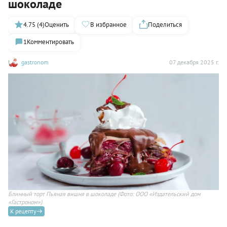
шоколаде
4.75 (4)
Оценить
В избранное
Поделиться
1
Комментировать
gastronom
07 декабря 2025 г.
Блинный торт Пьяная вишня в шоколаде
(Фото: ООО «Издательский дом
«Гастроном»)
К рецепту