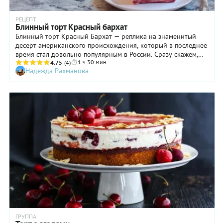
РЕЦЕПТ
Блинный торт Красный бархат
Блинный торт Красный Бархат — реплика на знаменитый
десерт американского происхождения, который в последнее
время стал довольно популярным в России. Сразу скажем,
1 ч 30 мин
что у нашего блюда есть одно неоспоримое преимущество:
4.75
(4)
Надежда Рахманова
готовится оно значительно проще! Все дело в том, что
основу этого торта составляют блинчики, которые умеют
делать даже начинающие хозяйки. Чтобы сходство со
«старшим братом» было максимальным, мы положили в
тесто натуральный краситель. Если же вам такая идея не
нравится, не делайте этого вовсе или замените «добавку»
хорошим порошком какао. В таком случае блинный торт
Красный бархат будет выглядеть не столь эффектно, но вкус
его совершенно не пострадает.
ГРУППА