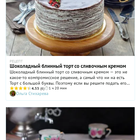
РЕЦЕПТ
Шоколадный блинный торт со сливочным кремом
Шоколадный блинный торт со сливочным кремом — это не
какое-то компромиссное решение, а самый что ни на есть
Торт с большой буквы. Поэтому если вы решите подать его
1 ч 20 мин
на праздничный стол в честь дня рождения или другого
4.33
(6)
Ольга Стихарева
торжества, не сомневайтесь: десерт произведет настоящий
фурор. Шоколадные блинчики, нежнейший сливочный крем
со сгущенкой и шоколадный же ганаш сверху… Восторг да и
только! Если же приготовление шоколадного блинного
торта со сливочным кремом кажется вам слишком сложным,
это ошибочное впечатление. Тем более, что в помощь
хозяйкам мы даем подробные инструкции с фото, благодаря
которым десерт получится просто на отлично!