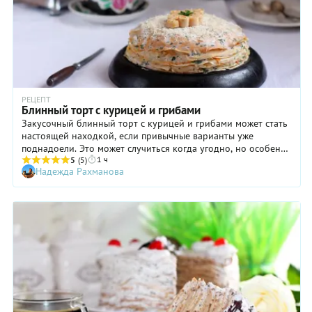
РЕЦЕПТ
Блинный торт с курицей и грибами
Закусочный блинный торт с курицей и грибами может стать
настоящей находкой, если привычные варианты уже
поднадоели. Это может случиться когда угодно, но особенно
1 ч
вероятно в конце масленичной недели. Согласитесь: в этот
5
(5)
Надежда Рахманова
период куда бы вы ни пришли, вас тут же стараются
накормить блинами того или иного размера, дополняя
сметаной, икрой, рыбой или вареньем. Вкусно, но
однообразно. А бывает так, что напечешь гору блинов, и в
конце недели они лежат мертвым грузом. Что делать?
Конечно, готовить блинный торт с курицей и грибами!
Будьте уверены: от такого блюда никто не откажется!