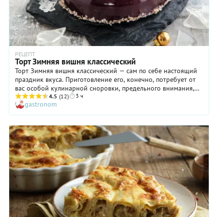
РЕЦЕПТ
Торт Зимняя вишня классический
Торт Зимняя вишня классический — сам по себе настоящий
праздник вкуса. Приготовление его, конечно, потребует от
вас особой кулинарной сноровки, предельного внимания,
3 ч
но результат точно стоит того. Изумительное сочетание
4.5
(12)
gastronom
воздушного бисквита с кислым вишневым кули, шоколадным
сабле, хрустящим пралине и шоколадным муссом достойно
прямо таки королевского стола! Однако если вы решите
приготовить этот десерт к определенному событию,
потренируйтесь заранее. Во второй раз вы точно учтете все
тонкости, и ваш классический торт Зимняя вишня
произведет неизгладимое впечатление на близких и гостей
дома!