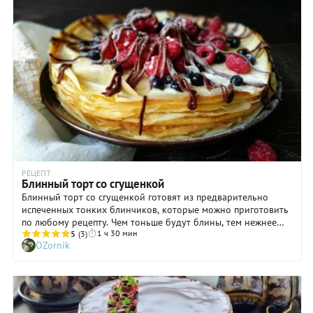
Мы же пошли еще более сложным путем и добавили в
рецепт марципановую начинку. Поверьте: получилось просто
идеально!
РЕЦЕПТ
Блинный торт со сгущенкой
Блинный торт со сгущенкой готовят из предварительно
испеченных тонких блинчиков, которые можно приготовить
по любому рецепту. Чем тоньше будут блины, тем нежнее
1 ч 30 мин
получится торт. Украсьте его сверху свежими ягодами со
5
(3)
OZornik
взбитыми сливками и наслаждайтесь вкусным чаепитием в
кругу близких вам людей.