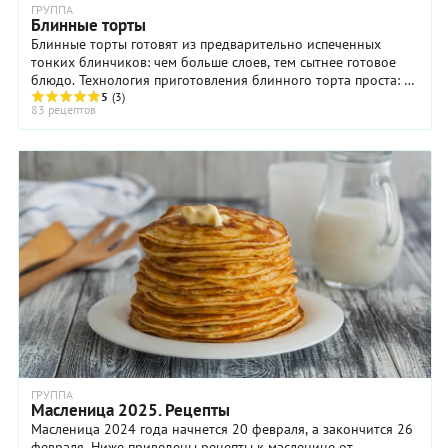
ГРУППА
Блинные торты
Блинные торты готовят из предварительно испеченных
тонких блинчиков: чем больше слоев, тем сытнее готовое
блюдо. Технология приготовления блинного торта проста: на
блюдо или тарелку с плоским дном ...
5
(3)
83 рецептов
ГРУППА
Масленица 2025. Рецепты
Масленица 2024 года начнется 20 февраля, а закончится 26
февраля. Ниже приведены рецепты к масленице от