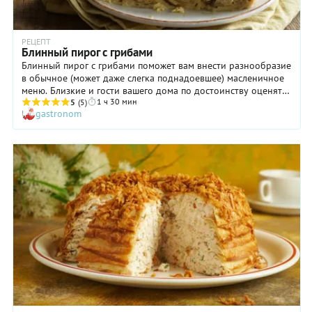
РЕЦЕПТ
Блинный пирог с грибами
Блинный пирог с грибами поможет вам внести разнообразие
в обычное (может даже слегка поднадоевшее) масленичное
меню. Близкие и гости вашего дома по достоинству оценят
1 ч 30 мин
такой кулинарный шедевр. Один только аромат начинки, в
5
(5)
gastronom
состав которой входят благородные белые, просто сводит с
ума! Интересно и то, что пирог состоит из блинов,
свернутых трубочкой, благодаря чему в разрезанном виде
он выглядит особенно красиво. Кстати, весьма уместен здесь
будет укроп. Мелко нарежьте его и добавьте в почти
готовую начинку блинного пирога с грибами.