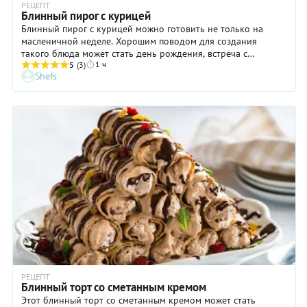
РЕЦЕПТ
Блинный пирог с курицей
Блинный пирог с курицей можно готовить не только на
масленичной неделе. Хорошим поводом для создания
такого блюда может стать день рождения, встреча с
1 ч
хорошими друзьями или просто воскресный обед в кругу
5
(3)
Shefs
семьи. Главное — чтобы для приготовления нашлось время и
настроение! Ничего особенно сложного в этом рецепте нет,
а результат производит неизгладимое впечатление. Кстати,
творожный сыр в начинке вы можете заменить сливочным,
тогда вкус блинного пирога с курицей станет еще более
нежным. Попробуйте!
РЕЦЕПТ
Блинный торт со сметанным кремом
Этот блинный торт со сметанным кремом может стать