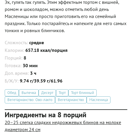
Эх, гулять так гулять. Этим эффектным тортом с вишней,
ромом и шоколадом, можно отметить любой день
Масленицы или просто приготовить его на семейный
праздник. Только постарайтесь и напеките для него самых
тонких и ровных блинчиков.
Сложность:
средне
Калории:
657.18 ккал/порция
Порций:
8
Готовка:
30 мин
Доп. время:
3 ч
Б/Ж/У:
9.74 г/39.59 г/61.96
Обед
Выпечка
Десерт
Торт
Торт блинный
Вегетарианство: Ово-лакто
Вегетарианство
Масленица
Ингредиенты на 8 порций
20–25 слегка сладких недрожжевых блинов на молоке
диаметром 24 см