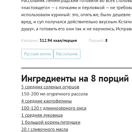
Рассольник Ленинградский готовили во всех столов
«настоящего» — с почками и перловкой — не требов
использовали куриный: это, опять же, было дешевле
вред, и суп получался действительно вкусным. Кстат
душу», а готовить его они так и не научились. Испра
Калории:
312.94 ккал/порция
Порций:
8
Русская кухня
Рассольник
Ингредиенты на 8 порций
5 средних соленых огурцов
150-200 мл огуречного рассола
4 средние картофелины
100-120 г длиннозёрного риса
1 средняя луковица
1 большой корень петрушки
20 г сливочного масла