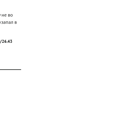
 не во
«запал в
г/26.43