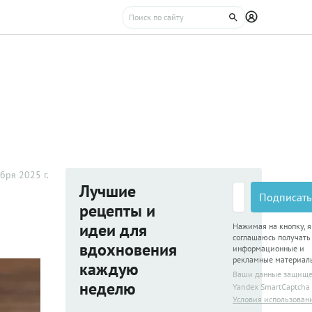
бря 2025 г.
Лучшие
Подписать
рецепты и
идеи для
Нажимая на кнопку, я
соглашаюсь получать
вдохновения
информационные и
рекламные материал
каждую
Ваши данные защищ
неделю
Yandex SmartCaptcha
Условия использован