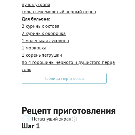
пучок укропа
соль, свежемолотый черный перец
Для бульона:
2 куриных остова
2 куриных окорочка
1 маленькая луковица
1 морковка
1 корень петрушки
по 4 горошины черного и душистого перца
соль
Таблица мер и весов
Рецепт приготовления
Негаснущий экран
Шаг 1