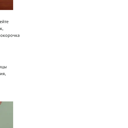
ейте
к,
 окорочка
урцы
ия,