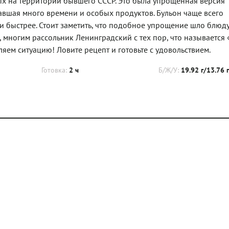
ых на территории бывшего СССР. Это была упрощенная версия
авшая много времени и особых продуктов. Бульон чаще всего
 и быстрее. Стоит заметить, что подобное упрощение шло блюду
и, многим рассольник Ленинградский с тех пор, что называется 
вляем ситуацию! Ловите рецепт и готовьте с удовольствием.
Готовка:
2 ч
Б/Ж/У:
19.92 г/13.76 