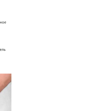
чное
ель