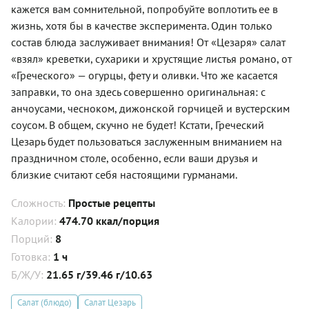
кажется вам сомнительной, попробуйте воплотить ее в
жизнь, хотя бы в качестве эксперимента. Один только
состав блюда заслуживает внимания! От «Цезаря» салат
«взял» креветки, сухарики и хрустящие листья романо, от
«Греческого» — огурцы, фету и оливки. Что же касается
заправки, то она здесь совершенно оригинальная: с
анчоусами, чесноком, дижонской горчицей и вустерским
соусом. В общем, скучно не будет! Кстати, Греческий
Цезарь будет пользоваться заслуженным вниманием на
праздничном столе, особенно, если ваши друзья и
близкие считают себя настоящими гурманами.
Сложность:
Простые рецепты
Калории:
474.70 ккал/порция
Порций:
8
Готовка:
1 ч
Б/Ж/У:
21.65 г/39.46 г/10.63
Салат (блюдо)
Салат Цезарь