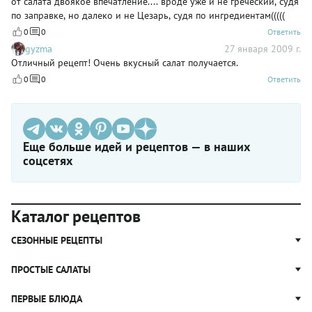
от салата двоякое впечатление.... вроде уже и не греческий, судя
по заправке, но далеко и не Цезарь, судя по ингредиентам(((((
0
0
Ответить
gyzma
27 января 2009 г.
Отличный рецепт! Очень вкусный салат получается.
0
0
Ответить
Еще больше идей и рецептов — в наших
соцсетях
Каталог рецептов
СЕЗОННЫЕ РЕЦЕПТЫ
Рецепты из капусты
ПРОСТЫЕ САЛАТЫ
Блюда с картошкой
Простые салаты
ПЕРВЫЕ БЛЮДА
Рецепты с грибами