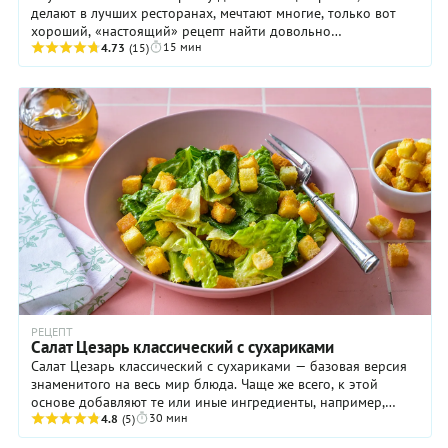
делают в лучших ресторанах, мечтают многие, только вот
хороший, «настоящий» рецепт найти довольно
15 мин
проблематично. А вот у нас таковой имеется, ...
4.73
(15)
РЕЦЕПТ
Салат Цезарь классический с сухариками
Салат Цезарь классический с сухариками — базовая версия
знаменитого на весь мир блюда. Чаще же всего, к этой
основе добавляют те или иные ингредиенты, например,
30 мин
жареные кусочки куриного ...
4.8
(5)