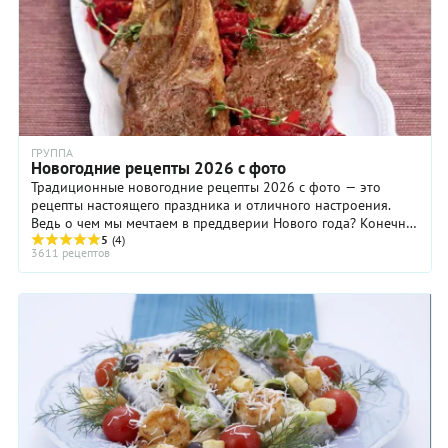
ГРУППА
Новогодние рецепты 2026 с фото
Традиционные новогодние рецепты 2026 с фото — это
рецепты настоящего праздника и отличного настроения.
Ведь о чем мы мечтаем в преддверии Нового года? Конечно,
о чуде и о настоящем праздничном застолье в кругу родных
5
(4)
3611 рецептов
и близких. И вот — наши маленькие мечты сбываются.