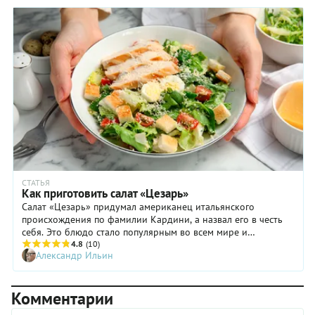
СТАТЬЯ
Как приготовить салат «Цезарь»
Салат «Цезарь» придумал американец итальянского
происхождения по фамилии Кардини, а назвал его в честь
себя. Это блюдо стало популярным во всем мире и
встречается в меню многих кафе и ресторанов. Расскажем,
4.8
(10)
Александр Ильин
как приготовить салат «Цезарь» в домашних условиях, и
поделимся самыми распространенными рецептами этого
блюда.
Комментарии