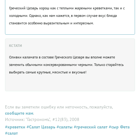
Греческий Цезарь хорош как с теплыми жареными креветками, так и с
холодными. Однако, как нам кажется, в первом случае вкус блюда
становится особенно выразительным и интересным.
КСТАТИ
Оливки каламата в составе Греческого Цезаря вы вполне можете
заменить обычными консервированными черными. Только старайтесь
выбирать самые крупные, мясистые и вкусные!
Если вы заметили ошибку или неточность, пожалуйста,
сообщите нам
.
Источник: "Гастрономъ"
, #12(83), 2008
#креветки
#Салат Цезарь
#салаты
#греческий салат
#сыр Фета
#салат