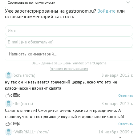
Сортировать по популярности
Уже зарегистрированны на gastronom.ru?
Войдите
или
оставьте комментарий как гость
Ваши данные защищены Yandex SmartCaptcha
Условия использования
Гость (гость)
8 января 2012 г.
ну так он и называется греческий цезарь, ясно что это не
классический вариант салата
0
0
Ответить
Elle (гость)
8 января 2012 г.
Салат отличный! Смотрится очень красиво и празднично. А
главное, что он потрясающе вкусный и довольно пикантный!
0
0
Ответить
~WaTeRfALL~ (гость)
14 ноября 2009 г.