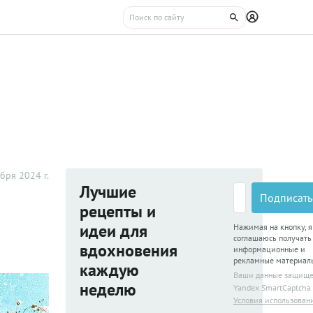
бря 2024 г.
Лучшие
Подписать
рецепты и
идеи для
Нажимая на кнопку, я
соглашаюсь получать
вдохновения
информационные и
рекламные материал
каждую
Ваши данные защищ
неделю
Yandex SmartCaptcha
Условия использован