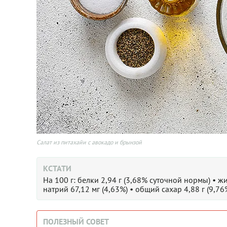
Салат из питахайи с авокадо и брынзой
КСТАТИ
На 100 г: белки 2,94 г (3,68% суточной нормы) • жи
натрий 67,12 мг (4,63%) • общий сахар 4,88 г (9,76
ПОЛЕЗНЫЙ СОВЕТ