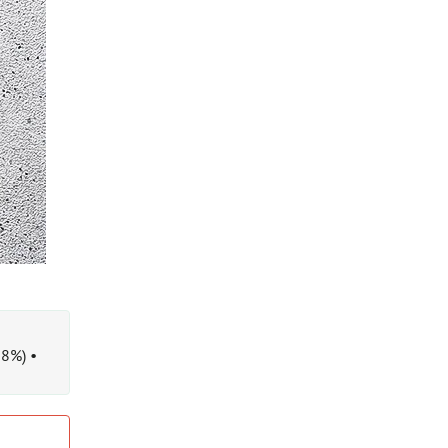
88%) •