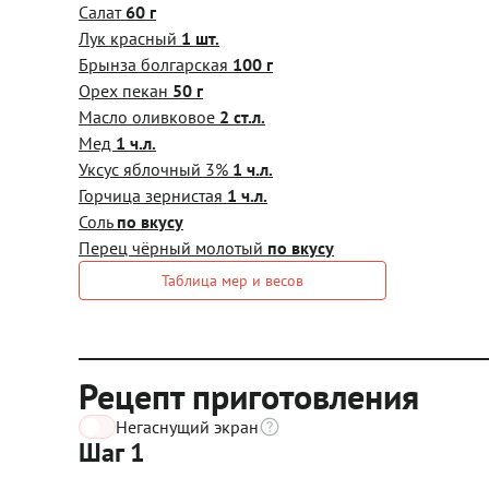
Салат
60 г
Лук красный
1 шт.
Брынза болгарская
100 г
Орех пекан
50 г
Масло оливковое
2 ст.л.
Мед
1 ч.л.
Уксус яблочный 3%
1 ч.л.
Горчица зернистая
1 ч.л.
Соль
по вкусу
Перец чёрный молотый
по вкусу
Таблица мер и весов
Рецепт приготовления
Негаснущий экран
Шаг 1