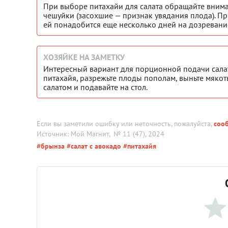
При выборе питахайи для салата обращайте внима
чешуйки (засохшие — признак увядания плода). Пр
ей понадобится еще несколько дней на дозревание)
ХОЗЯЙКЕ НА ЗАМЕТКУ
Интересный вариант для порционной подачи салат 
питахайя, разрежьте плоды пополам, выньте мякот
салатом и подавайте на стол.
Если вы заметили ошибку или неточность, пожалуйста,
соо
Источник: Мой Магнит
, № 11 (47), 2024
#брынза
#салат с авокадо
#питахайя