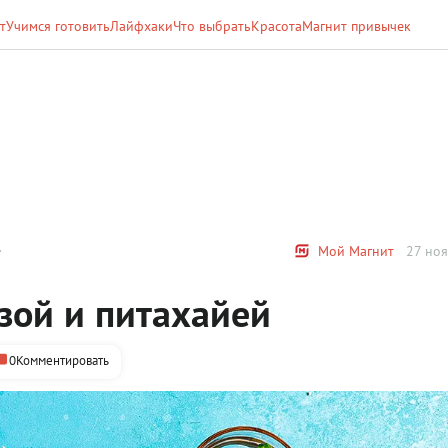
т
Учимся готовить
Лайфхаки
Что выбрать
Красота
Магнит привычек
Мой Магнит
27 ноя
нзой и питахайей
0
Комментировать