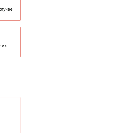
случае
е их