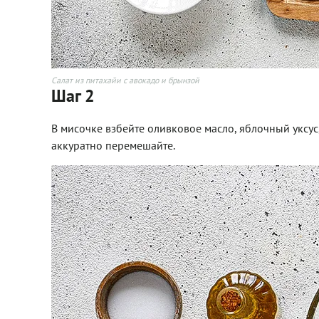
Салат из питахайи с авокадо и брынзой
Шаг 2
В мисочке взбейте оливковое масло, яблочный уксус,
аккуратно перемешайте.