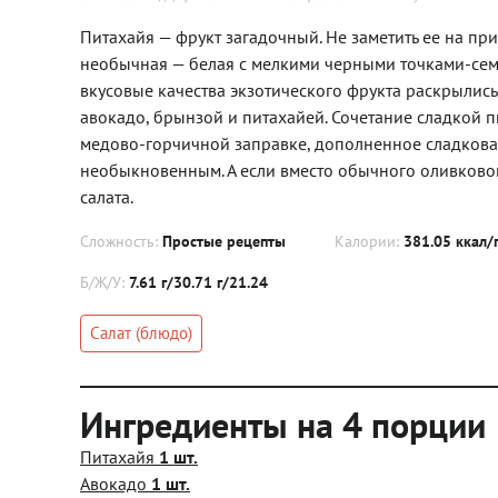
Питахайя — фрукт загадочный. Не заметить ее на пр
необычная — белая с мелкими черными точками-семен
вкусовые качества экзотического фрукта раскрылись 
авокадо, брынзой и питахайей. Сочетание сладкой 
медово-горчичной заправке, дополненное сладкова
необыкновенным. А если вместо обычного оливкового
салата.
Сложность:
Простые рецепты
Калории:
381.05 ккал/
Б/Ж/У:
7.61 г/30.71 г/21.24
Салат (блюдо)
Ингредиенты на 4 порции
Питахайя
1 шт.
Авокадо
1 шт.