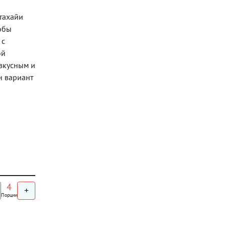
итахайи
тобы
 с
ой
вкусным и
н вариант
4
+
Порции