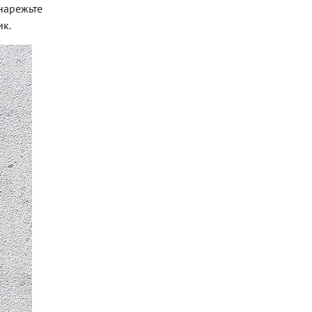
 нарежьте
ик.