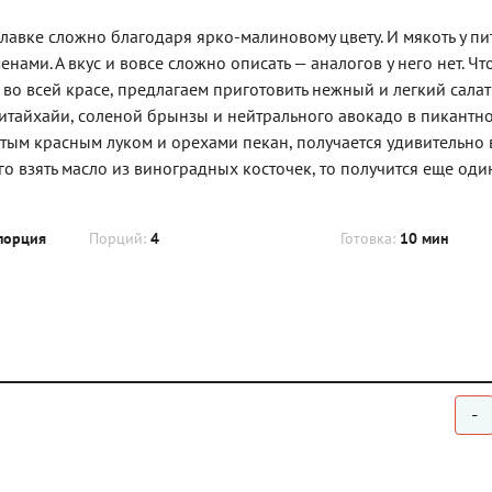
илавке сложно благодаря ярко-малиновому цвету. И мякоть у п
ами. А вкус и вовсе сложно описать — аналогов у него нет. Ч
во всей красе, предлагаем приготовить нежный и легкий салат
питайхайи, соленой брынзы и нейтрального авокадо в пикантн
тым красным луком и орехами пекан, получается удивительно 
 взять масло из виноградных косточек, то получится еще оди
порция
Порций:
4
Готовка:
10 мин
-