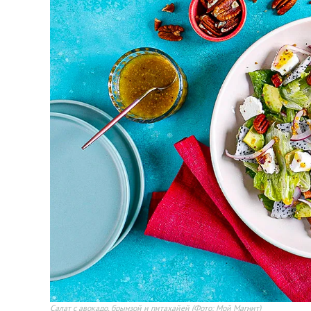
Салат с авокадо, брынзой и питахайей
(Фото: Мой Магнит)