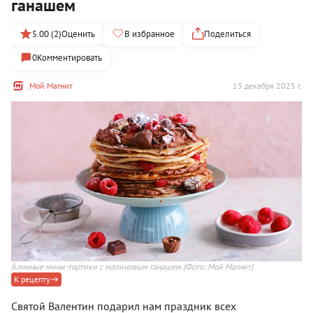
ганашем
5.00 (2)
Оценить
В избранное
Поделиться
0
Комментировать
Мой Магнит
13 декабря 2025 г.
Блинные мини-тортики с малиновым ганашем
(Фото: Мой Магнит)
К рецепту
Святой Валентин подарил нам праздник всех