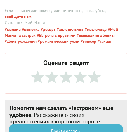
Если вы заметили ошибку или неточность, пожалуйста,
сообщите нам
.
Источник: Мой Магнит
#малина
#выпечка
#десерт
#холодильник
#масленица
#Мой
Магнит
#завтрак
#Встреча с друзьями
#выпекание
#блины
#День рождения
#романтический ужин
#миксер
#ганаш
Оцените рецепт
Помогите нам сделать «Гастроном» еще
удобнее.
Расскажите о своих
предпочтениях в коротком опросе.
Пройти опрос