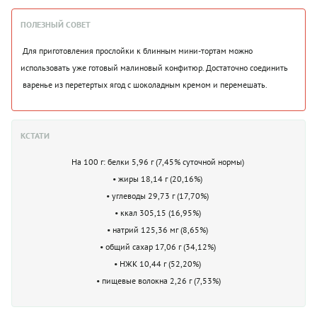
ПОЛЕЗНЫЙ СОВЕТ
Для приготовления прослойки к блинным мини-тортам можно
использовать уже готовый малиновый конфитюр. Достаточно соединить
варенье из перетертых ягод с шоколадным кремом и перемешать.
КСТАТИ
На 100 г: белки 5,96 г (7,45% суточной нормы)
• жиры 18,14 г (20,16%)
• углеводы 29,73 г (17,70%)
• ккал 305,15 (16,95%)
• натрий 125,36 мг (8,65%)
• общий сахар 17,06 г (34,12%)
• НЖК 10,44 г (52,20%)
• пищевые волокна 2,26 г (7,53%)