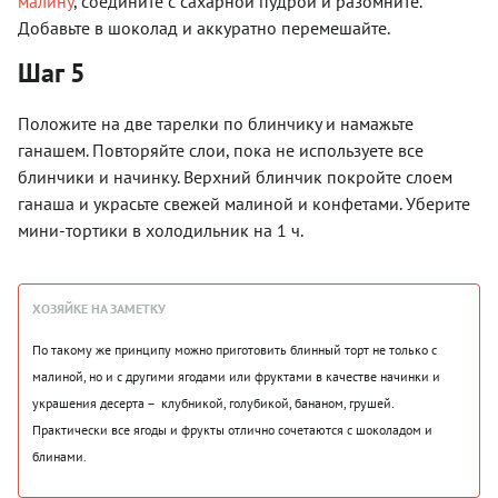
малину
, соедините с сахарной пудрой и разомните.
Добавьте в шоколад и аккуратно перемешайте.
Шаг 5
Положите на две тарелки по блинчику и намажьте
ганашем. Повторяйте слои, пока не используете все
блинчики и начинку. Верхний блинчик покройте слоем
ганаша и украсьте свежей малиной и конфетами. Уберите
мини-тортики в холодильник на 1 ч.
ХОЗЯЙКЕ НА ЗАМЕТКУ
По такому же принципу можно приготовить блинный торт не только с
малиной, но и с другими ягодами или фруктами в качестве начинки и
украшения десерта – клубникой, голубикой, бананом, грушей.
Практически все ягоды и фрукты отлично сочетаются с шоколадом и
блинами.