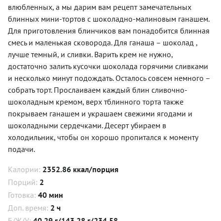
влюбленных, а мы дарим вам рецепт замечательных
блинных мини-тортов с шоколадно-малиновым ганашем.
Для приготовления блинчиков вам понадобится блинная
смесь и маленькая сковорода. Для ганаша – шоколад ,
лучше темный, и сливки. Варить крем не нужно,
достаточно залить кусочки шоколада горячими сливками
и несколько минут подождать. Осталось совсем немного –
собрать торт. Прослаиваем каждый блин сливочно-
шоколадным кремом, верх тблинного торта также
покрываем ганашем и украшаем свежими ягодами и
шоколадными сердечками. Десерт убираем в
холодильник, чтобы он хорошо пропитался к моменту
подачи.
Калории:
2352.86 ккал/порция
Порций:
2
Готовка:
40 мин
Доп. время:
2 ч
Б/Ж/У:
40.29 г/143.28 г/234.58