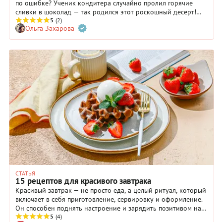
по ошибке? Ученик кондитера случайно пролил горячие
сливки в шоколад — так родился этот роскошный десерт!
Сегодня его используют для тортов, трюфелей и даже латте.
5
(2)
Ольга Захарова
Наш материал раскроет много его секретов, в том числе и
главный: как добиться идеальной текстуры ганаша всего за 5
минут.
СТАТЬЯ
15 рецептов для красивого завтрака
Красивый завтрак — не просто еда, а целый ритуал, который
включает в себя приготовление, сервировку и оформление.
Он способен поднять настроение и зарядить позитивом на
весь день. Это прекрасный способ порадовать себя и
5
(4)