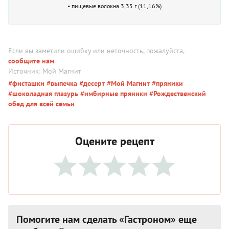
• пищевые волокна 3,35 г (11,16%)
Если вы заметили ошибку или неточность, пожалуйста,
сообщите нам
.
Источник: Мой Магнит
#фисташки
#выпечка
#десерт
#Мой Магнит
#пряники
#шоколадная глазурь
#имбирные пряники
#Рождественский
обед для всей семьи
Оцените рецепт
Помогите нам сделать «Гастроном» еще