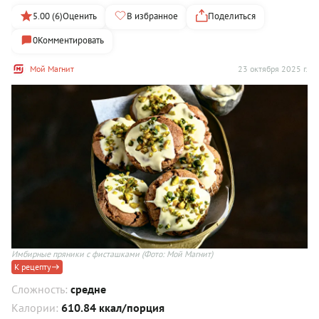
5.00 (6)
Оценить
В избранное
Поделиться
0
Комментировать
Мой Магнит
23 октября 2025 г.
Имбирные пряники с фисташками
(Фото: Мой Магнит)
К рецепту
Сложность:
средне
Калории:
610.84 ккал/порция