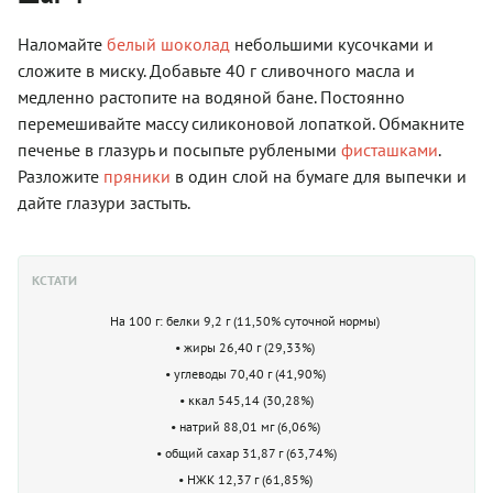
Наломайте
белый шоколад
небольшими кусочками и
сложите в миску. Добавьте 40 г сливочного масла и
медленно растопите на водяной бане. Постоянно
перемешивайте массу силиконовой лопаткой. Обмакните
печенье в глазурь и посыпьте рублеными
фисташками
.
Разложите
пряники
в один слой на бумаге для выпечки и
дайте глазури застыть.
КСТАТИ
На 100 г: белки 9,2 г (11,50% суточной нормы)
• жиры 26,40 г (29,33%)
• углеводы 70,40 г (41,90%)
• ккал 545,14 (30,28%)
• натрий 88,01 мг (6,06%)
• общий сахар 31,87 г (63,74%)
• НЖК 12,37 г (61,85%)