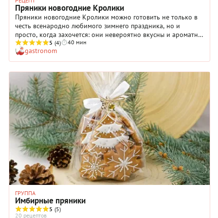
РЕЦЕПТ
Пряники новогодние Кролики
Пряники новогодние Кролики можно готовить не только в
честь всенародно любимого зимнего праздника, но и
просто, когда захочется: они невероятно вкусны и ароматны.
40 мин
Ну а их внешний вид полностью зависит от вашей фантазии!
5
(4)
gastronom
Хотите — сделайте «кроликов» белыми и украсьте
кондитерскими «жемчужинками», хотите — распишите по
полной программе. А можно и оставить пряники вовсе без
украшений, чтобы основательно распробовать их в чистом
виде. Кстати, тесто в этом рецепте действительно получается
просто потрясающим: красивого шоколадного цвета, с
приятными карамельными нотами во вкусе. Вот увидите:
такие новогодние пряники понравятся всем!
ГРУППА
Имбирные пряники
5
(5)
20 рецептов