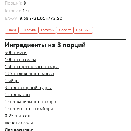
Порций:
8
Готовка:
1 ч
Б/Ж/У:
9.58 г/31.01 г/75.52
Обед
Выпечка
Глазурь
Десерт
Пряники
Ингредиенты на 8 порций
300 г муки
100 г крахмала
160 г коричневого сахара
125 г сливочного масла
1 яйцо
3 ст. л. сахарной пудры
1 ст. л. какао
1 ч. л. ванильного сахара
1 ч. л. молотого имбиря
0,25 ч. л. соды
щепотка соли
Для посыпки: