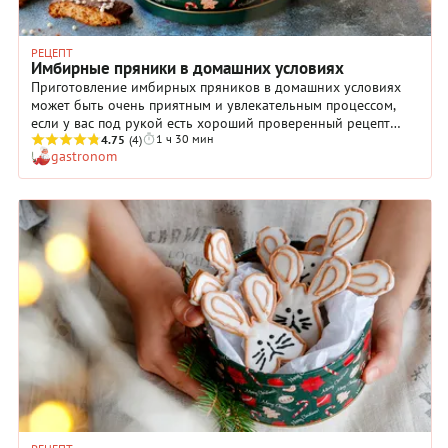
РЕЦЕПТ
Имбирные пряники в домашних условиях
Приготовление имбирных пряников в домашних условиях
может быть очень приятным и увлекательным процессом,
если у вас под рукой есть хороший проверенный рецепт
1 ч 30 мин
теста. Принимайте: мы готовы с радостью поделиться
4.75
(4)
gastronom
именно таким! Хотите — ешьте пряники просто для
удовольствия, хотите — дарите их друзьям по поводу и без,
а хотите — украшайте им новогоднюю елку. Умудренные
кулинарным опытом хозяйки сооружают из имбирного теста
заснеженные сладкие домики или рождественские
календари, которые поражают воображение своей
затейливостью. Если же вам до таких вершин еще очень
далеко, просто приготовьте пряники по нашему рецепту:
получится очень красиво и вкусно!