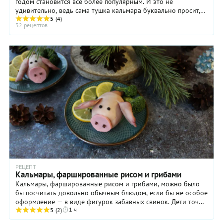
годом становится все более популярным. И это не
удивительно, ведь сама тушка кальмара буквально просит,
чтобы ее наполнили начинкой. Причем ...
5
(4)
32 рецептов
РЕЦЕПТ
Кальмары, фаршированные рисом и грибами
Кальмары, фаршированные рисом и грибами, можно было
бы посчитать довольно обычным блюдом, если бы не особое
оформление — в виде фигурок забавных свинок. Дети точно
1 ч
будут в восторге, и вам не придется ...
5
(2)