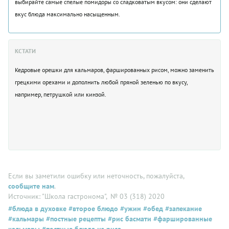
выбирайте самые спелые помидоры со сладковатым вкусом: они сделают
вкус блюда максимально насыщенным.
КСТАТИ
Кедровые орешки для кальмаров, фаршированных рисом, можно заменить
грецкими орехами и дополнить любой пряной зеленью по вкусу,
например, петрушкой или кинзой.
Если вы заметили ошибку или неточность, пожалуйста,
сообщите нам
.
Источник: "Школа гастронома"
, № 03 (318) 2020
#блюда в духовке
#второе блюдо
#ужин
#обед
#запекание
#кальмары
#постные рецепты
#рис басмати
#фаршированные
кальмары
#постные блюда из риса