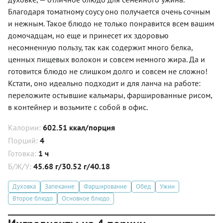
Благодаря томатному соусу оно получается очень сочным
и нежным. Такое блюдо не только понравится всем вашим
домочадцам, но еще и принесет их здоровью
несомненную пользу, так как содержит много белка,
ценных пищевых волокон и совсем немного жира. Да и
готовится блюдо не слишком долго и совсем не сложно!
Кстати, оно идеально подходит и для ланча на работе:
переложите остывшие кальмары, фаршированные рисом,
в контейнер и возьмите с собой в офис.
Калории:
602.51 ккал/порция
Порций:
4
Готовка:
1 ч
Б/Ж/У:
45.68 г/30.52 г/40.18
Духовка
Запекание
Фарширование
Обед
Ужин
Второе блюдо
Основное блюдо