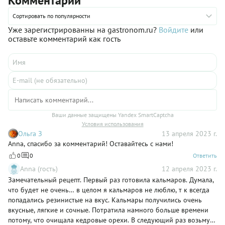
Комментарии
зелени и оливковом масле. Повозиться придется, но блюдо
того стоит, и друзья будут очень интересоваться рецептом.
Сортировать по популярности
Скажите, что выпытали его у бородатого и радушного грека,
Уже зарегистрированны на gastronom.ru?
Войдите
или
который угощал вас кальмарами в ресторанчике на берегу
оставьте комментарий как гость
Эгейского моря.
Ваши данные защищены Yandex SmartCaptcha
Условия использования
Ольга З
13 апреля 2023 г.
Anna, спасибо за комментарий! Оставайтесь с нами!
0
0
Ответить
Anna (гость)
12 апреля 2023 г.
Замечательный рецепт. Первый раз готовила кальмаров. Думала,
что будет не очень… в целом я кальмаров не люблю, т к всегда
попадались резинистые на вкус. Кальмары получились очень
вкусные, лягкие и сочные. Потратила намного больше времени
потому, что очищала кедровые орехи. В следующий раз возьму