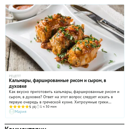
РЕЦЕПТ
Кальмары, фаршированные рисом и сыром, в
духовке
Как вкусно приготовить кальмары, фаршированные рисом и
сыром, в духовке? Ответ на этот вопрос следует искать в
первую очередь в греческой кухне. Хитроумные греки
1 ч 30 мин
научились фаршировать все, что имеет подходящую форму.
5
(4)
Мария
Форма тушек-трубочек кальмаров подходит для
фаршировки идеально. А в начинку с рисом так и просится
греческий сыр фета, маслянистые оливки каламата и
помидоры. И не вздумайте экономить на свежей ароматной