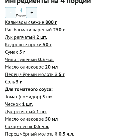
Ингредиенты на 4 порции
4
-
+
Порции
Кальмары свежие
800 г
Рис Басмати вареный
250 г
Лук репчатый
2 шт.
Кедровые орехи
50 г
Сумах
5 г
Чили сушеный
0.5 ч.л.
Масло оливковое
20 мл
Перец чёрный молотый
5 г
Соль
5 г
Для томатного соуса:
Томат (помидор)
5 шт.
Чеснок
1 шт.
Лук репчатый
1 шт.
Масло оливковое
50 мл
Сахар-песок
0.5 ч.л.
Перец чёрный молотый
0.5 ч.л.