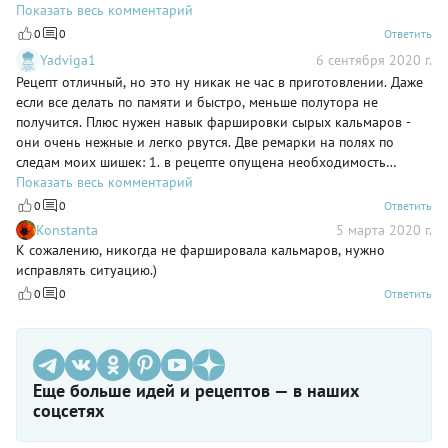
грецкие. Спасибо за рецепт.
Показать весь комментарий
0
0
Ответить
Yadviga1
6 сентября 2020 г.
Рецепт отличный, но это ну никак не час в приготовлении. Даже
если все делать по памяти и быстро, меньше полутора не
получится. Плюс нужен навык фаршировки сырых кальмаров -
они очень нежные и легко рвутся. Две ремарки на полях по
следам моих шишек: 1. в рецепте опущена необходимость
подготовки кальмаров, а ведь это очень важно. Снимешь не все
Показать весь комментарий
пленки и они станут жесткими. Плюс я не уловила зачем их
0
0
Ответить
жарить. Это опять таки делает их жёсткими (я попробовала и по
Konstanta
5 марта 2020 г.
рецепту и без жарки). 2. Сорт риса тут принципиален.
К сожалению, никогда не фаршировала кальмаров, нужно
исправлять ситуацию.)
0
0
Ответить
Еще больше идей и рецептов — в наших
соцсетях