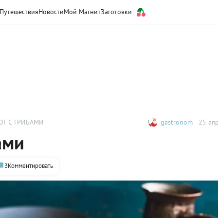
Путешествия
Новости
Мой Магнит
Заготовки
Г С ГРИБАМИ
gastronom
25 апр
ами
3
Комментировать