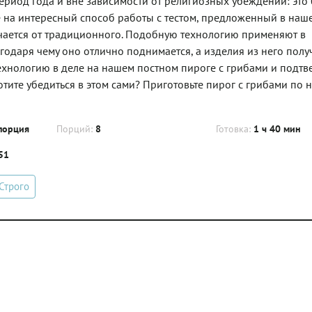
ериод года и вне зависимости от религиозных убеждений: это
ие на интересный способ работы с тестом, предложенный в наш
личается от традиционного. Подобную технологию применяют в
агодаря чему оно отлично поднимается, а изделия из него полу
хнологию в деле на нашем постном пироге с грибами и подтв
отите убедиться в этом сами? Приготовьте пирог с грибами по 
порция
Порций:
8
Готовка:
1 ч 40 мин
.51
Строго