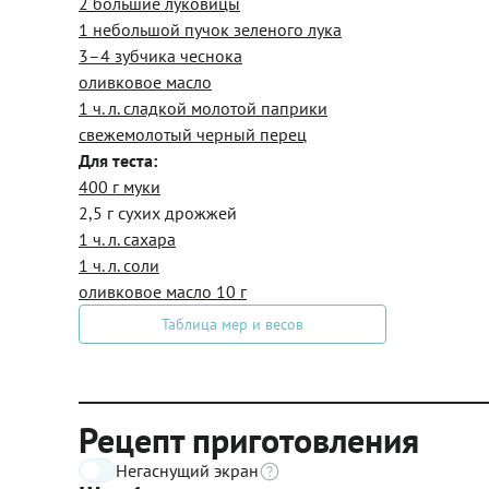
2 большие луковицы
1 небольшой пучок зеленого лука
3–4 зубчика чеснока
оливковое масло
1 ч. л. сладкой молотой паприки
свежемолотый черный перец
Для теста:
400 г муки
2,5 г сухих дрожжей
1 ч. л. сахара
1 ч. л. соли
оливковое масло 10 г
Таблица мер и весов
Рецепт приготовления
Негаснущий экран