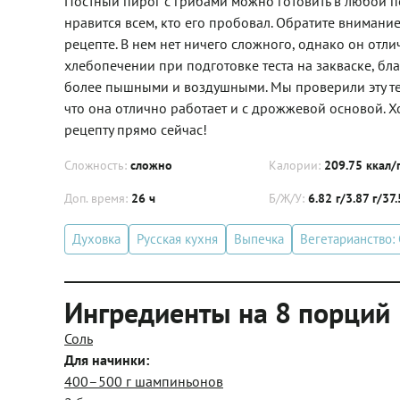
Постный пирог с грибами можно готовить в любой п
нравится всем, кто его пробовал. Обратите вниман
рецепте. В нем нет ничего сложного, однако он от
хлебопечении при подготовке теста на закваске, бл
более пышными и воздушными. Мы проверили эту те
что она отлично работает и с дрожжевой основой. Х
рецепту прямо сейчас!
Сложность:
сложно
Калории:
209.75 ккал/
Доп. время:
26 ч
Б/Ж/У:
6.82 г/3.87 г/37
Духовка
Русская кухня
Выпечка
Вегетарианство: 
Ингредиенты на 8 порций
Соль
Для начинки:
400–500 г шампиньонов