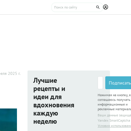
еля 2025 г.
Лучшие
Подписать
рецепты и
идеи для
Нажимая на кнопку, я
соглашаюсь получать
вдохновения
информационные и
рекламные материал
каждую
Ваши данные защищ
неделю
Yandex SmartCaptcha
Условия использован