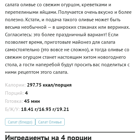
салата оливье со свежим огурцом, креветками и
перепелиными яйцами. Получается очень вкусно и более
полезно. Кстати, и подача такого оливье может быть
весьма необычной — в широких стаканах или верринах.
Согласитесь: это более праздничный вариант! Если
позволяет время, приготовьте майонез для салата
самостоятельно (это вовсе не сложно), и тогда оливье со
свежим огурцом станет настоящим хитом новогоднего
стола, а гости наперебой будут просить вас поделиться с
ними рецептом этого салата.
Калории:
297.75 ккал/порция
Порций:
4
Готовка:
45 мин
Б/Ж/У:
18.41 г/16.93 г/19.21
Салат (блюдо)
Салат Оливье
Ингредиенты на 4 порции