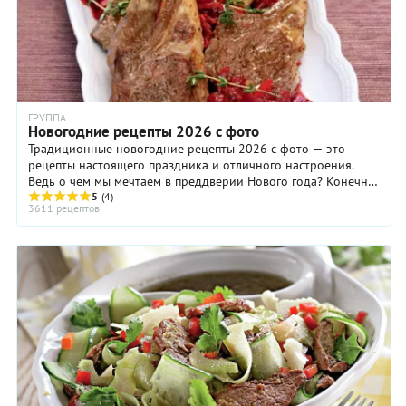
ГРУППА
Новогодние рецепты 2026 с фото
Традиционные новогодние рецепты 2026 с фото — это
рецепты настоящего праздника и отличного настроения.
Ведь о чем мы мечтаем в преддверии Нового года? Конечно,
о чуде и о настоящем праздничном застолье в кругу родных
5
(4)
3611 рецептов
и близких. И вот — наши маленькие мечты сбываются.