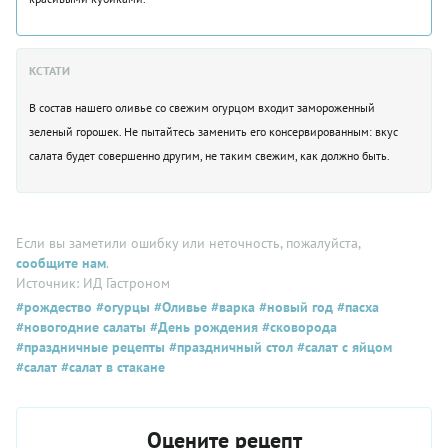
КСТАТИ
В состав нашего оливье со свежим огурцом входит замороженный
зеленый горошек. Не пытайтесь заменить его консервированным: вкус
салата будет совершенно другим, не таким свежим, как должно быть.
Если вы заметили ошибку или неточность, пожалуйста,
сообщите нам
.
Источник: ИД Гастроном
#рождество
#огурцы
#Оливье
#варка
#новый год
#пасха
#новогодние салаты
#День рождения
#сковорода
#праздничные рецепты
#праздничный стол
#салат с яйцом
#салат
#салат в стакане
Оцените рецепт