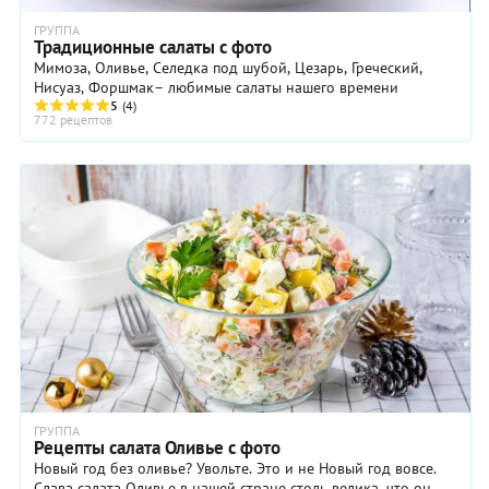
ГРУППА
Традиционные салаты с фото
Мимоза, Оливье, Селедка под шубой, Цезарь, Греческий,
Нисуаз, Форшмак– любимые салаты нашего времени
5
(4)
772 рецептов
ГРУППА
Рецепты салата Оливье с фото
Новый год без оливье? Увольте. Это и не Новый год вовсе.
Слава салата Оливье в нашей стране столь велика, что он