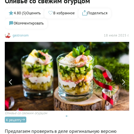
Оливье со свежим огурцом
4.80 (5)
Оценить
В избранное
Поделиться
0
Комментировать
gastronom
18 июля 2025 г.
то:
Оливье со свежим огурцом
Ол
ОО
К рецепту
Предлагаем проверить в деле оригинальную версию