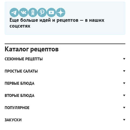
Еще больше идей и рецептов — в наших
соцсетях
Каталог рецептов
СЕЗОННЫЕ РЕЦЕПТЫ
Рецепты из капусты
ПРОСТЫЕ САЛАТЫ
Блюда с картошкой
Простые салаты
ПЕРВЫЕ БЛЮДА
Рецепты с грибами
Салат Оливье
Яблочные пироги
Щи
ВТОРЫЕ БЛЮДА
Салат Цезарь
Рецепты с клюквой
Борщ
Салат Нисуаз
Котлеты
ПОПУЛЯРНОЕ
Блюда из тыквы
Рассольник
Салат Мимоза
Плов
Гороховый суп
Пицца
ЗАКУСКИ
Крабовый салат
Пельмени
Суп солянка
Сырники