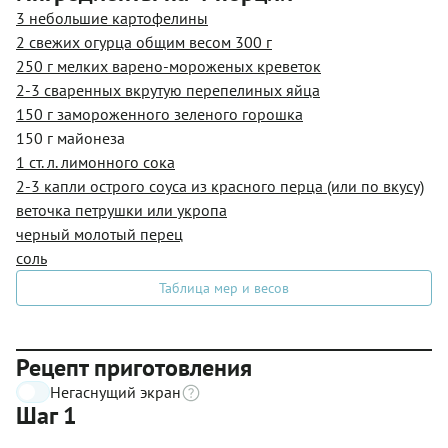
3 небольшие картофелины
2 свежих огурца общим весом 300 г
250 г мелких варено-мороженых креветок
2-3 сваренных вкрутую перепелиных яйца
150 г замороженного зеленого горошка
150 г майонеза
1 ст. л. лимонного сока
2-3 капли острого соуса из красного перца (или по вкусу)
веточка петрушки или укропа
черный молотый перец
соль
Таблица мер и весов
Рецепт приготовления
Негаснущий экран
Шаг 1