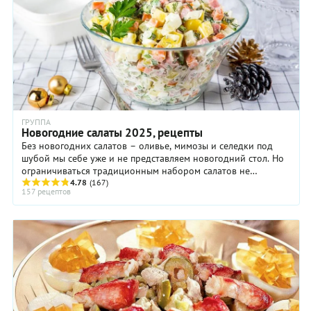
Поэтому, если вы захотите приготовить это блюдо
самостоятельно, постарайтесь найти самые спелые овощи,
хорошую фету или брынзу, а также оливковое масло первого
холодного отжима, которое играет далеко не последнюю
роль в этом спектакле вкусов и ароматов.
ГРУППА
Новогодние салаты 2025, рецепты
Без новогодних салатов – оливье, мимозы и селедки под
шубой мы себе уже и не представляем новогодний стол. Но
ограничиваться традиционным набором салатов не
обязательно. ...
4.78
(167)
157 рецептов