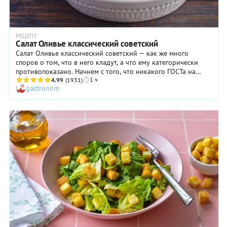
РЕЦЕПТ
Салат Оливье классический советский
Салат Оливье классический советский — как же много
споров о том, что в него кладут, а что ему категорически
противопоказано. Начнем с того, что никакого ГОСТа на
1 ч
салат оливье в Советском Союзе никогда не существовало, а
4.99
(1931)
gastronom
значит и четко утвержденного кем-то состава. Советский
салат оливье — поистине народное мегаблюдо, без которого
был немыслим новогодний стол, но у всех хозяек салат
получался разного вкуса. Кладут ли лук в салат оливье? Это
один из ключевых вопросов. Большинство проголосует
против, а кому-то наоборот нравится сочный островатый
акцент в мягком салате. Редко кто спросит, нужны ли в
оливье яйца, потому что ответ очевиден: конечно, нужны. А
вот из-за моркови буквально дерутся: «Она искажает вкус»,
«Она вносит ненужную сладкую нотку», «Никакой моркови
никогда не было»… И наоборот: «Куда подевали морковь?»,
«Верните ее в оливье!» Скажем, как думаем: морковь вносит
приятную сладкую нотку, а еще делает салат красивым и
аппетитным на вид. Так что это дело вкуса. Соленые огурцы
или маринованные? Да кто какие любит! В советское время
люди и квасили огурцы, и мариновали. А вот зеленый