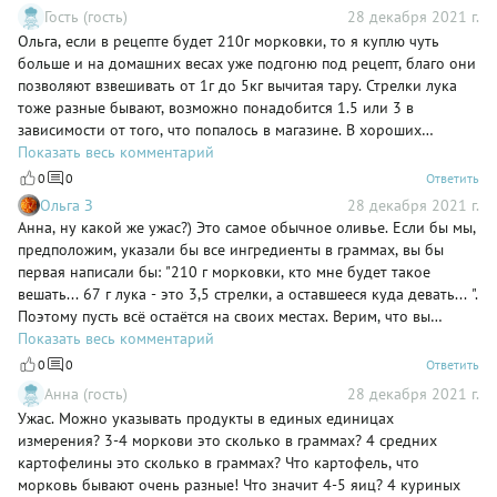
Гость (гость)
28 декабря 2021 г.
Ольга, если в рецепте будет 210г морковки, то я куплю чуть
больше и на домашних весах уже подгоню под рецепт, благо они
позволяют взвешивать от 1г до 5кг вычитая тару. Стрелки лука
тоже разные бывают, возможно понадобится 1.5 или 3 в
зависимости от того, что попалось в магазине. В хороших
рецептах граммы указываются для понимания пропорций
Показать весь комментарий
продуктов, чтобы можно было как увеличить так и уменьшить
0
0
Ответить
порцию, не потеряв в качестве. А вот это "три морковки" это тяп-
Ольга З
28 декабря 2021 г.
ляп и неуважение к аудитории.
Анна, ну какой же ужас?) Это самое обычное оливье. Если бы мы,
предположим, указали бы все ингредиенты в граммах, вы бы
первая написали бы: "210 г морковки, кто мне будет такое
вешать... 67 г лука - это 3,5 стрелки, а оставшееся куда девать... ".
Поэтому пусть всё остаётся на своих местах. Верим, что вы
способны сами отрегулировать вкус оливье под свои - такие
Показать весь комментарий
завышенные - запросы) И зелёный горошек можно использовать
0
0
Ответить
не только для оливье, если что ;) С наступающими праздниками!
Анна (гость)
28 декабря 2021 г.
Ужас. Можно указывать продукты в единых единицах
измерения? 3-4 моркови это сколько в граммах? 4 средних
картофелины это сколько в граммах? Что картофель, что
морковь бывают очень разные! Что значит 4-5 яиц? 4 куриных