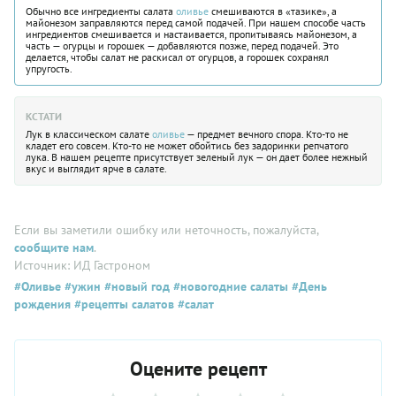
Обычно все ингредиенты салата
оливье
смешиваются в «тазике», а
майонезом заправляются перед самой подачей. При нашем способе часть
ингредиентов смешивается и настаивается, пропитываясь майонезом, а
часть — огурцы и горошек — добавляются позже, перед подачей. Это
делается, чтобы салат не раскисал от огурцов, а горошек сохранял
упругость.
КСТАТИ
Лук в классическом салате
оливье
— предмет вечного спора. Кто-то не
кладет его совсем. Кто-то не может обойтись без задоринки репчатого
лука. В нашем рецепте присутствует зеленый лук — он дает более нежный
вкус и выглядит ярче в салате.
Если вы заметили ошибку или неточность, пожалуйста,
сообщите нам
.
Источник: ИД Гастроном
#Оливье
#ужин
#новый год
#новогодние салаты
#День
рождения
#рецепты салатов
#салат
Оцените рецепт