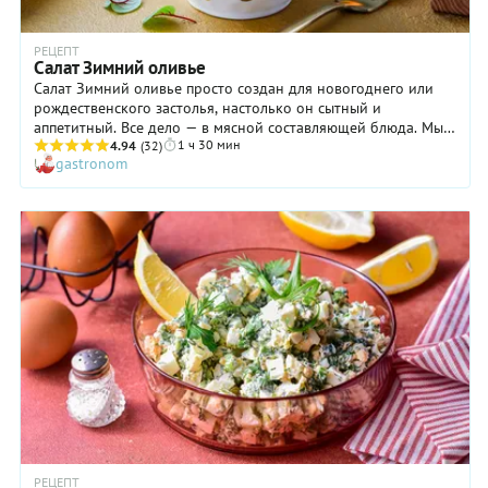
РЕЦЕПТ
Салат Зимний оливье
Салат Зимний оливье просто создан для новогоднего или
рождественского застолья, настолько он сытный и
аппетитный. Все дело — в мясной составляющей блюда. Мы
1 ч 30 мин
предлагаем использовать не просто колбасу или отварную
4.94
(32)
gastronom
говядину, а целое ассорти, состав которого вы можете
менять или дополнять по своему желанию. Буженина,
карбонад, шейка… Да хоть бекон! В любом случае должно
получиться вкусно. Ну а зеленый лук с укропом призваны
внести свежие ноты в этот мясной беспредел. Только
непременно дайте салату Зимний оливье перед подачей
«отдохнуть» в холодильнике: вкус его станет более
насыщенным.
РЕЦЕПТ