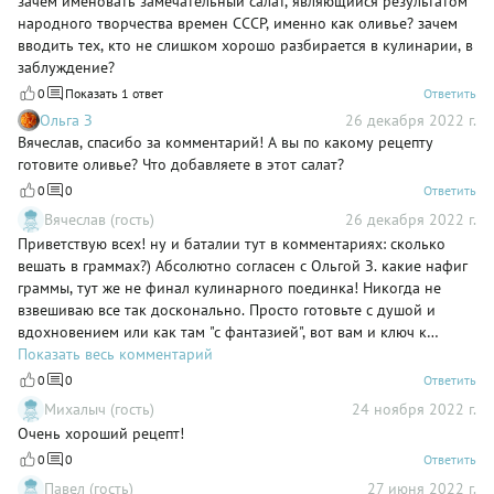
зачем именовать замечательный салат, являющийся результатом
народного творчества времен СССР, именно как оливье? зачем
вводить тех, кто не слишком хорошо разбирается в кулинарии, в
заблуждение?
0
Показать 1 ответ
Ответить
Ольга З
26 декабря 2022 г.
Вячеслав, спасибо за комментарий! А вы по какому рецепту
готовите оливье? Что добавляете в этот салат?
0
0
Ответить
Вячеслав (гость)
26 декабря 2022 г.
Приветствую всех! ну и баталии тут в комментариях: сколько
вешать в граммах?) Абсолютно согласен с Ольгой З. какие нафиг
граммы, тут же не финал кулинарного поединка! Никогда не
взвешиваю все так досконально. Просто готовьте с душой и
вдохновением или как там "с фантазией", вот вам и ключ к
вкусному блюду) С наступающим всех!
Показать весь комментарий
0
0
Ответить
Михалыч (гость)
24 ноября 2022 г.
Очень хороший рецепт!
0
0
Ответить
Павел (гость)
27 июня 2022 г.