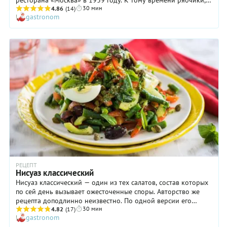
ресторана «Москва» в 1939 году. К тому времени рябчики,
30 мин
каперсы и прочие раковые шейки достать было практически
4.86
(14)
gastronom
невозможно, а приготовить нечто подобное знаменитому
салату, конечно же, хотелось. Таким образом, на свет
появился салат Столичный, в состав которого входили
картошка-морковка-огурчики-яйца-горошек, а также
вареный язык, призванный облагородить блюдо и вывести
его на ресторанный уровень. Правда, другие повара
ратовали за еще большее удешевление блюда и
впоследствии вводили в рецептуру курицу, но это уж пусть
останется на их совести. Мы же предлагаем познакомиться с
классическим вариантом салата Столичный, который вам
точно должен понравиться.
РЕЦЕПТ
Нисуаз классический
Нисуаз классический — один из тех салатов, состав которых
по сей день вызывает ожесточенные споры. Авторство же
рецепта доподлинно неизвестно. По одной версии его
30 мин
привезла во Францию из Италии Екатерина Медичи, по
4.82
(17)
gastronom
другой — нисуаз был придуман английскими моряками, в