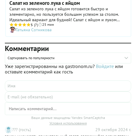
Салат из зеленого лука с яйцом
Салат из зеленого лука с яйцом готовится быстро и
элементарно, но пользуется большим успехом за столом.
Идеальный вариант для будней! Салат с яйцом и луком
25 мин
можно подать на обед, ужин или использовать в качестве
5
(7)
Татьяна Сотникова
сытного перекуса. Добавлять в блюдо чеснок или нет —
решайте сами: это зависит от вкусовых предпочтений и
ситуации (идти на свидание после такого блюда вряд ли
Комментарии
стоит). Кстати, в подаче салата возможны варианты! Если,
например, яйца и зелень нарезать помельче, то его можно
разложить как топпинг на небольших ломтиках
Сортировать по популярности
подсушенного в тостере черного (бородинского) хлеба.
Уже зарегистрированны на gastronom.ru?
Войдите
или
оставьте комментарий как гость
Ваши данные защищены Yandex SmartCaptcha
Условия использования
??? (гость)
29 октября 2024 г.