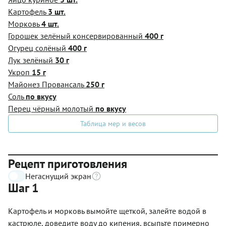
Картофель
3 шт.
Морковь
4 шт.
Горошек зелёный консервированный
400 г
Огурец солёный
400 г
Лук зелёный
30 г
Укроп
15 г
Майонез Провансаль
250 г
Соль
по вкусу
Перец чёрный молотый
по вкусу
Таблица мер и весов
Рецепт приготовления
Негаснущий экран
Шаг 1
Картофель и морковь вымойте щеткой, залейте водой в
кастрюле, доведите воду до кипения, всыпьте примерно