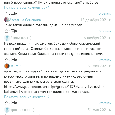
или 5 перепелиных? Пучок укропа это сколько? 5 побегов
зеленого лука? Сколько в каждом побеге перьев, какой длины?
Показать весь комментарий
Что укроп, что зеленый лук продаются пачками по 30-50-100
0
0
Ответить
граммов, почему нельзя указать вес продукта в рецепте? Зато
Алевтина Семенова
13 декабря 2021 г.
горошек указан в граммах. 450! А банки продаются по 400. У вас
Тоже такой оливье готовим дома, но без укропа.
все на глаз и банки вскрывать по 2, а остальное выкидывать?
0
0
Ответить
Алина (гость)
6 ноября 2021 г.
Из всех праздничных салатов, больше люблю классический
советский салат Оливье. Согласна, в вашем рецепте лука не
хватает. Когда салат Оливье на столе сразу праздник в доме.
0
0
Ответить
Ольга З
31 мая 2021 г.
ярослав, про кукурузу?! она никогда не была ингредиентом
классического оливье. и по нашему мнению, это очень
правильно! для кукурузы есть свои салаты:
https://www.gastronom.ru/recipe/group/1825/salaty-i-zakuski-s-
kukuruzoj А про классическое оливье вот материал:
https://www.gastronom.ru/text/istoriya-olive-cheloveka-i-salata-
Показать весь комментарий
101702
0
0
Ответить
ярослав (гость)
31 мая 2021 г.