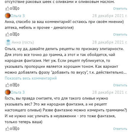
отсутствие раковых шеек с оливками и оливковым маслом.
0
0
Ответить
Ольга З
28 декабря 2021 г.
Анна, спасибо за ваш комментарий! остаюсь при своём мнении)
аптека, мебель и прочее - демагогия)
0
0
Ответить
Анна (гость)
28 декабря 2021 г.
Ольга, ну да, давайте делить рецепты по признаку элитарности.
Для этого все точно до грамма, а этот и так обойдется, чай
народная фантазия. Нет уж. Если рецепт публикуется, то
указывать пропорции является хорошим тоном. Как вариант
можно добавлять фразу "добавить по вкусу", т.к. действительно
кто-то любит солененькое, а кто-то соль или, например, лук на
Показать весь комментарий
дух не переносит. Но тут уж кулинар сам решит надо ему
0
0
Ответить
изменять пропорции или нет, а в рецепте все должно быть четко.
Ольга З
28 декабря 2021 г.
Вы в аптеке когда заказываете лекарства тоже на глаз берете? А
Гость, вы правда считаете, что для такого оливье нужно
мебель когда вам делают тоже делают "примерно по пояс"? А
указывать вес? Это же народная фантазия, а не рецепт
такси вас довозит до случайного места на нужной улице?
настоящего оливье) Разве фантазию можно измерить граммами?)
И не нужно нас уличать в неуважении - это тоже фантазия,
только теперь ваша)
0
0
Ответить