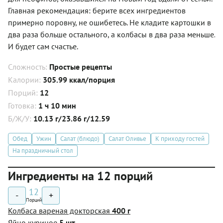
Главная рекомендация: берите всех ингредиентов
примерно поровну, не ошибетесь. Не кладите картошки в
два раза больше остального, а колбасы в два раза меньше.
И будет сам счастье.
Сложность:
Простые рецепты
Калории:
305.99 ккал/порция
Порций:
12
Готовка:
1 ч 10 мин
Б/Ж/У:
10.13 г/23.86 г/12.59
Обед
Ужин
Салат (блюдо)
Салат Оливье
К приходу гостей
На праздничный стол
Ингредиенты на 12 порций
12
-
+
Порций
Колбаса вареная докторская
400 г
Яйцо куриное
5 шт.