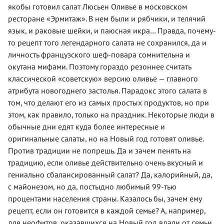
якобы готовил салат Люсьен Оливье в московском
ресторане «Эрмитаж». В нем были и рябчики, и телячий
язык, и раковые шейки, и паюсная икра… Правда, почему-
то рецепт того легендарного салата не сохранился, да и
личность французского шеф-повара сомнительна и
окутана мифами. Поэтому гораздо резоннее считать
классической «советскую» версию оливье — главного
атрибута новогоднего застолья. Парадокс этого салата в
том, что делают его из самых простых продуктов, но при
этом, как правило, только на праздник. Некоторые люди в
обычные дни едят куда более интересные и
оригинальные салаты, но на Новый год готовят оливье.
Против традиции не попрешь. Да и зачем пенять на
традицию, если оливье действительно очень вкусный и
гениально сбалансированный салат? Да, калорийный, да,
с майонезом, но да, постыдно любимый 99-тью
процентами населения страны. Казалось бы, зачем ему
рецепт, если он готовится в каждой семье? А, например,
для неофитов, оказавшихся на Новый год вдали от семьи.