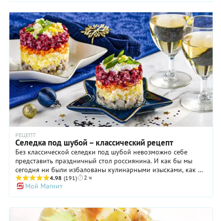
распоряжении которых чаще всего была, по понятным
причинам, рыба, а также яйца и консервированные овощи.
Позже, в XIX веке знаменитый Огюст Эскофье опубликовал в
одной из своих кулинарных книг рецепт этого салата, где
предлагалось включать в него картофель и стручковую
фасоль. Стоит заметить, очень немногие поддержали
подобную идею, считая ее издевательством над классикой.
И в середине XX века мэр Ниццы опубликовал свою версию
нисуаза, согласно которой в его составе должны были
входить только тунец, артишоки и редис. В общем, сколько
поваров — столько и мнений. Мы предлагаем свою версию
нисуаза классического, которая нравится всем, кто проверял
ее в деле.
РЕЦЕПТ
Селедка под шубой – классический рецепт
Без классической селедки под шубой невозможно себе
представить праздничный стол россиянина. И как бы мы
сегодня ни были избалованы кулинарными изысками, как бы
2 ч
ни стремились к здоровому питанию, непременно перед
4.98
(191)
Мой Магнит
Новым годом или днем рождения кто-то из близких
попросит приготовить этот слоеный салат. Предлагаем вам
классический рецепт селедки под шубой, который, конечно
же, вы можете варьировать по своему желанию.