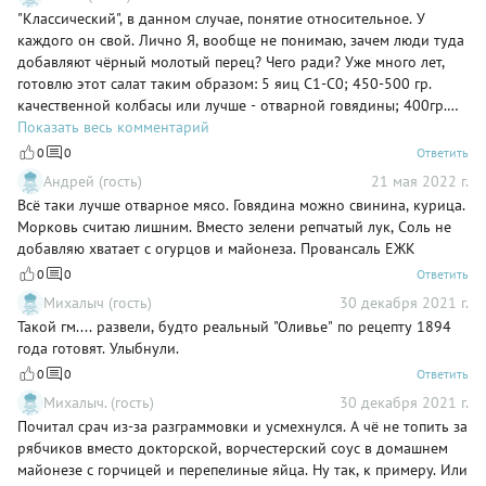
"Классический", в данном случае, понятие относительное. У
каждого он свой. Лично Я, вообще не понимаю, зачем люди туда
добавляют чёрный молотый перец? Чего ради? Уже много лет,
готовлю этот салат таким образом: 5 яиц C1-C0; 450-500 гр.
качественной колбасы или лучше - отварной говядины; 400гр.
зелёного горошка Globus/Heinz/Любой нормальный
Показать весь комментарий
проверенный вариант; 2-3 небольших маринованных огурца; 1
0
0
Ответить
большая морковь; 2 средних картофелины; немного красного
Андрей (гость)
21 мая 2022 г.
салатного лука; немного соли; Майонез (больше по душе
Всё таки лучше отварное мясо. Говядина можно свинина, курица.
Московский сливочный.)
Морковь считаю лишним. Вместо зелени репчатый лук, Соль не
добавляю хватает с огурцов и майонеза. Провансаль ЕЖК
0
0
Ответить
Михалыч (гость)
30 декабря 2021 г.
Такой гм.... развели, будто реальный "Оливье" по рецепту 1894
года готовят. Улыбнули.
0
0
Ответить
Михалыч. (гость)
30 декабря 2021 г.
Почитал срач из-за разграммовки и усмехнулся. А чё не топить за
рябчиков вместо докторской, ворчестерский соус в домашнем
майонезе с горчицей и перепелиные яйца. Ну так, к примеру. Или