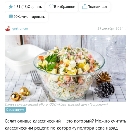
4.61 (46)
Оценить
В избранное
Поделиться
20
Комментировать
gastronom
29 декабря 2024 г.
Оливье классический
(Фото: ООО «Издательский дом «Гастроном»)
К рецепту
Салат оливье классический — это который? Можно считать
классическим рецепт, по которому полтора века назад