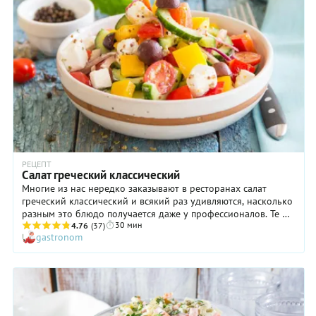
РЕЦЕПТ
Салат греческий классический
Многие из нас нередко заказывают в ресторанах салат
греческий классический и всякий раз удивляются, насколько
разным это блюдо получается даже у профессионалов. Те же,
30 мин
кто пробовал его непосредственно на земле Древней
4.76
(37)
gastronom
Эллады, знают истинный вкус, который обеспечивается
сочными помидорами и оливками, созревшими под лучами
жаркого солнца, а также нежнейшей маслянистой фетой,
изготовленной из самого свежего натурального молока.
Вроде бы, все невероятно просто (греки называют такой
салат «хориатики», то есть, «деревенский»), но
гастрономические впечатления — просто фантастические!