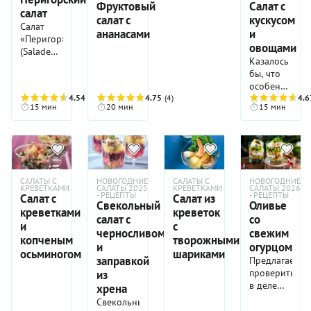
Фруктовый
Салат с
салат
салат с
кускусом
Салат
ананасами
и
«Перигор»
овощами
(Salade
Казалось
Périgourdine)
бы, что
—
особенного
традиционный
4.54
(13)
4.75
(4)
в этом
4.6
французский
15 мин
20 мин
15 мин
салате с
рецепт.
кускусом
Юго-
и
запад
овощами?
Франции
Ну, хотя
всегда
бы то,
славился
САЛАТЫ С
НОВОГОДНИЕ
САЛАТЫ С
НОВОГОДНИЕ
что его
КРЕВЕТКАМИ
САЛАТЫ 2025
КРЕВЕТКАМИ
САЛАТЫ 2026
своими
- РЕЦЕПТЫ
- РЕЦЕПТЫ
Салат с
Салат из
можно
первоклассными
Свекольный
Оливье
креветками
креветок
подать в
утками и
салат с
со
качестве
и
с
утиные
черносливом
свежим
ужина!
копченым
творожными
потроха
и
огурцом
Салат с
здесь
осьминогом
шариками
заправкой
Предлагаем
кускусом
используют
проверить
из
и
почти
в деле
овощами
хрена
беспощадно
оригинальну
хорош
и везде. В
Свекольный
версию