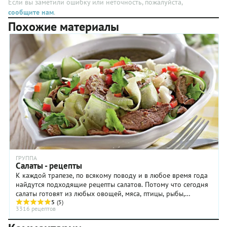
Если вы заметили ошибку или неточность, пожалуйста,
невероятно
красивые,
сообщите нам
.
оригинальным
чистые.
Похожие материалы
и
Йогурт
изысканным,
нужен
а
натуральный
текстура
без
салата —
добавок,
очень
лучше,
нежной,
конечно,
особенно
греческий.
если вы
Остальное —
не будете
по списку.
сильно
Вот такой
утрамбовывать
рецепт
слои.
курицы с
йогуртом!
ГРУППА
Салаты - рецепты
К каждой трапезе, по всякому поводу и в любое время года
найдутся подходящие рецепты салатов. Потому что сегодня
салаты готовят из любых овощей, мяса, птицы, рыбы,
макаронных изделий, крупы и бобовых, ...
5
(5)
3316 рецептов