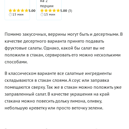
на 2
стола, а
заменяются
раскладывая
выглядит
подать в
порции
гости
любыми
их
оно
стаканчиках
5.00
(4)
5.00
(3)
наперебой
солеными
слоями
благодаря
во время
15 мин
15 мин
будут
грибами
по
порционной
фуршета.
просить
из
порционным
подаче в
Рассказываем,
вас
холодильника
стаканам.
стаканах
в чем
поделиться
В этом
Помимо закусочных, веррины могут быть и десертными. В
очень
хитрость.
с ними
случае
презентабельно.
Курицу
качестве десертного варианта принято подавать
рецептом
свекольный
Главным
мы не
этого
фруктовые салаты. Однако, какой бы салат вы не
салат с
ингредиентом
жарим, а
салата.
черносливом
положили в стакан, сервировать его можно несколькими
салата
тушим
и
является
без
способами.
заправкой
консервированный
добавления
из хрена
тунец,
масла.
В классическом варианте все салатные ингредиенты
подайте в
вкус
Шампиньоны
складываются в стакан слоями. А соус или заправка
обычном
которого
вообще
большом
обыгрывает
не
помещаются сверху. Так же в стакан можно положить уже
салатнике,
компания
подвергаем
заправленный салат. В качестве украшения на край
украсив
овощей,
тепловой
стакана можно повесить дольку лимона, оливку,
по
яиц и,
обработке,
желанию.
самое
отсюда
небольшую креветку или просто веточку зелени.
главное
вывод —
— яблока.
берите
Сочетание
грибы
получается
крепкие,