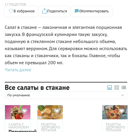
17 РЕЦЕПТОВ
В избранное
Поделиться
0
Комментировать
Салат в стакане — лаконичная и элегантная порционная
закуска. В французской кулинарии такую закуску,
поданную в стеклянном стакане небольшого объема,
называют веррином. Для сервировки можно использовать
как стаканы и стаканчики, так и бокалы. Главное, чтобы
объем не превышал 200 мл.
Читать далее
Все салаты в стакане
По умолчанию
САЛАТЫ С
РЕЦЕПТЫ
РЕЦЕПТЫ
МАЙОНЕЗОМ
ЗДОРОВОГО
ЗДОРОВОГО
ПИТАНИЯ
ПИТАНИЯ
Перигорский