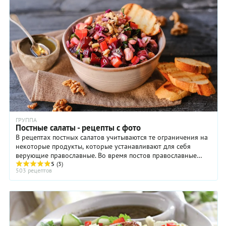
года — Рождественский. Помните, что кальмары не стоит
варить дольше 4 минут, иначе они утратят свою нежную
текстуру и станут «резиновыми».
ГРУППА
Постные салаты - рецепты с фото
В рецептах постных салатов учитываются те ограничения на
некоторые продукты, которые устанавливают для себя
верующие православные. Во время постов православные
верующие отказываются от ...
5
(3)
503 рецептов