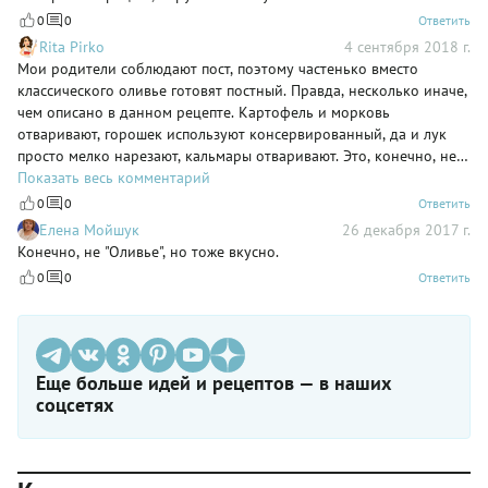
0
0
Ответить
Rita Pirko
4 сентября 2018 г.
Мои родители соблюдают пост, поэтому частенько вместо
классического оливье готовят постный. Правда, несколько иначе,
чем описано в данном рецепте. Картофель и морковь
отваривают, горошек используют консервированный, да и лук
просто мелко нарезают, кальмары отваривают. Это, конечно, не
оливье, но получается очень вкусно. Да и вообще, этот салат
Показать весь комментарий
хорошая альтернатива для постного стола. На счет
0
0
Ответить
консервированного кальмара сказать ничего не могу, не
Елена Мойшук
26 декабря 2017 г.
пробовала.
Конечно, не "Оливье", но тоже вкусно.
0
0
Ответить
Еще больше идей и рецептов — в наших
соцсетях