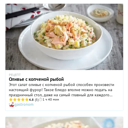
Согласитесь: звучит отлично! Кстати, наш рецепт оливье со
скумбрией горячего копчения вполне могут использовать те,
кто соблюдает Рождественский пост. Правда, в этом случае
от яиц придется отказаться, да и майонез взять постный, но
вкус любимого салата от этого не станет хуже.
РЕЦЕПТ
Оливье с копченой рыбой
Этот салат оливье с копченой рыбой способен произвести
настоящий фурор! Такое блюдо вполне можно подать на
праздничный стол, даже на самый главный для каждого
1 ч 40 мин
россиянина, то есть новогодний. Дело в том, что коптить
4.8
(5)
gastronom
рыбу для салата, а также готовить майонез мы предлагаем
самостоятельно. Никаких магазинных вариантов! Поэтому и
вкус блюда получается изысканным, утонченным. А еще мы
решили добавить в оливье с копченой рыбой не
консервированный, а замороженный горошек, который