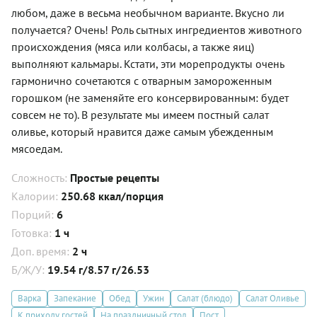
любом, даже в весьма необычном варианте. Вкусно ли
получается? Очень! Роль сытных ингредиентов животного
происхождения (мяса или колбасы, а также яиц)
выполняют кальмары. Кстати, эти морепродукты очень
гармонично сочетаются с отварным замороженным
горошком (не заменяйте его консервированным: будет
совсем не то). В результате мы имеем постный салат
оливье, который нравится даже самым убежденным
мясоедам.
Сложность:
Простые рецепты
Калории:
250.68 ккал/порция
Порций:
6
Готовка:
1 ч
Доп. время:
2 ч
Б/Ж/У:
19.54 г/8.57 г/26.53
Варка
Запекание
Обед
Ужин
Салат (блюдо)
Салат Оливье
К приходу гостей
На праздничный стол
Пост