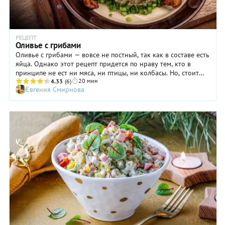
РЕЦЕПТ
Оливье с грибами
Оливье с грибами — вовсе не постный, так как в составе есть
яйца. Однако этот рецепт придется по нраву тем, кто в
принципе не ест ни мяса, ни птицы, ни колбасы. Но, стоит
20 мин
заметить, оливье с грибами получается настолько вкусным,
4.33
(6)
Евгения Смирнова
что нравится даже сторонникам классического рецепта.
Кстати, такой салат более легкий, а это немаловажно, если
речь идет о многочасовом застолье, например, новогоднем.
Какие грибы использовать? Мы предложили шампиньоны —
как наиболее доступные. Но если у вас есть замороженные
белые грибы или другие лесные, используйте их,
предварительно отварив: оливье с такой «добавкой» будет
только ароматнее.