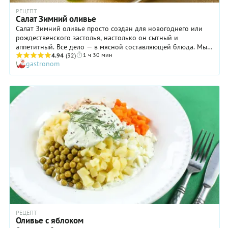
РЕЦЕПТ
Салат Зимний оливье
Салат Зимний оливье просто создан для новогоднего или
рождественского застолья, настолько он сытный и
аппетитный. Все дело — в мясной составляющей блюда. Мы
1 ч 30 мин
предлагаем использовать не просто колбасу или отварную
4.94
(32)
gastronom
говядину, а целое ассорти, состав которого вы можете
менять или дополнять по своему желанию. Буженина,
карбонад, шейка… Да хоть бекон! В любом случае должно
получиться вкусно. Ну а зеленый лук с укропом призваны
внести свежие ноты в этот мясной беспредел. Только
непременно дайте салату Зимний оливье перед подачей
«отдохнуть» в холодильнике: вкус его станет более
насыщенным.
РЕЦЕПТ
Оливье с яблоком