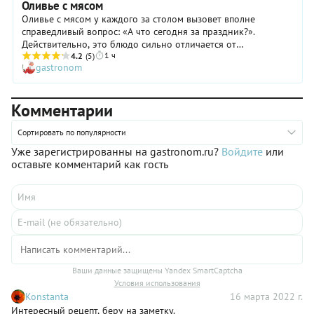
Оливье с мясом
поровну, не ошибетесь. Не кладите картошки в два раза
Оливье с мясом у каждого за столом вызовет вполне
больше остального, а колбасы в два раза меньше. И будет
справедливый вопрос: «А что сегодня за праздник?».
сам счастье.
Действительно, это блюдо сильно отличается от
1 ч
традиционного варианта именно за счет главного
4.2
(5)
gastronom
ингредиента. Все-таки деликатесная говядина — это особая
история! Но, согласитесь, радовать близких чем-то
вкусненьким можно не только в праздник. Тем более, что
Комментарии
все остальные ингредиенты оливье с мясом вполне
демократичные. Однако мы уверены: такой вариант салата
вам понравится настолько, что, когда речь зайдет, например,
Сортировать по популярности
о застолье новогоднем, вы точно запланируете поход в
Уже зарегистрированны на gastronom.ru?
Войдите
или
магазин за правильным отрубом.
оставьте комментарий как гость
Ваши данные защищены Yandex SmartCaptcha
Условия использования
Konstanta
16 марта 2022 г.
Интересный рецепт, беру на заметку.