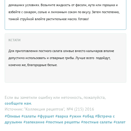
домашних условиях. Возьмите жидкость от фасоли, нута или горошка и
взбейте с сахаром, солью и лимонным соком по вкусу. Затем постепенно,
тонкой струйкой влейте растительное масло. Готово!
КСТАТИ
Для приготовления постного салата оливье вместо кальмаров вполне
допустимо использовать и отварные грибы. Лучше всего подойдут,
конечно же, благородные белые.
Если вы заметили ошибку или неточность, пожалуйста,
сообщите нам
.
Источник: "Коллекция рецептов"
, №4 (215) 2016
#Оливье
#салаты
#фуршет
#варка
#ужин
#обед
#Встреча с
друзьями
#запекание
#постные рецепты
#постные салаты
#салат