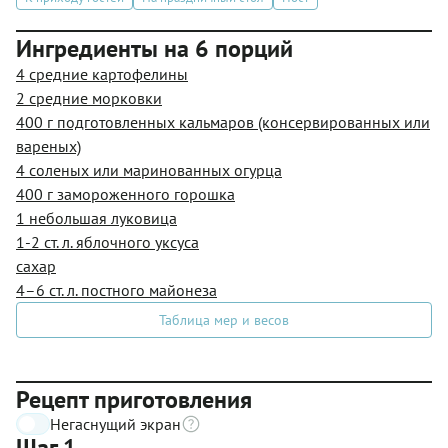
Ингредиенты на 6 порций
4 средние картофелины
2 средние морковки
400 г подготовленных кальмаров (консервированных или
вареных)
4 соленых или маринованных огурца
400 г замороженного горошка
1 небольшая луковица
1-2 ст. л. яблочного уксуса
сахар
4–6 ст. л. постного майонеза
Таблица мер и весов
Рецепт приготовления
Негаснущий экран
Шаг 1