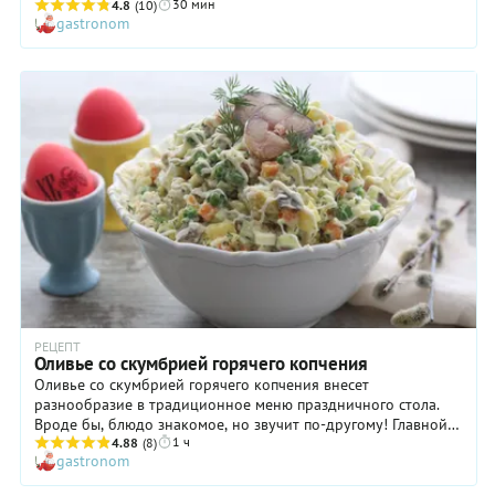
30 мин
нежного изысканного вкуса! Конечно, приготовления
4.8
(10)
gastronom
подобного оливье займет немало времени, но результат
приятно удивит ваших близких и гостей дома. Обратите
внимание на то, что после варки говяжий язык потребует
времени на основательное охлаждение, поэтому лучше
приготовить этот ингредиент накануне. Весь ли язык
использовать для приготовления салата? На ваше
усмотрение! Оставшийся вполне можно нарезать тонкими
ломтиками и дополнить ими праздничную мясную тарелку.
Ну а с подачей оливье с языком можно особо не мудрить:
просто выложите его в красивый салатник и поставьте на
стол. Приятного аппетита!
РЕЦЕПТ
Оливье со скумбрией горячего копчения
Оливье со скумбрией горячего копчения внесет
разнообразие в традиционное меню праздничного стола.
Вроде бы, блюдо знакомое, но звучит по-другому! Главной
1 ч
«изюминкой» такого оливье является копченая рыба: ее
4.88
(8)
gastronom
насыщенный вкус как нельзя лучше сочетается и с вареными
корнеплодами, и со свежими огурцами, и с укропом.