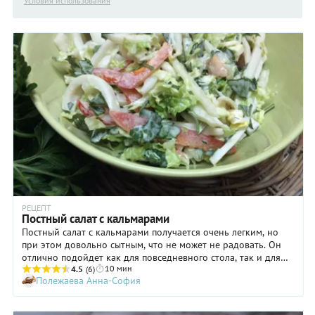
Условия использования
РЕЦЕПТ
Постный салат с кальмарами
Постный салат с кальмарами получается очень легким, но
при этом довольно сытным, что не может не радовать. Он
отлично подойдет как для повседневного стола, так и для
10 мин
самого что ни на есть торжественного. Кстати, не забудьте о
4.5
(6)
Полежаева Анна-София
нашем постном салате с кальмарами, когда будете
планировать новогоднее меню, ведь этот всенародно
любимый праздник приходится на один из главных постов