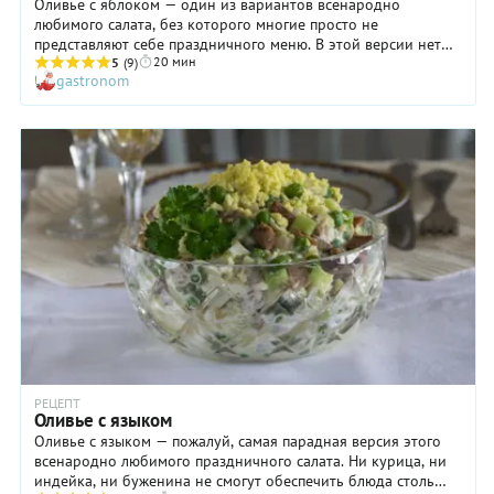
Оливье с яблоком — один из вариантов всенародно
любимого салата, без которого многие просто не
представляют себе праздничного меню. В этой версии нет
20 мин
ничего особенно экстремального, поэтому вы смело можете
5
(9)
gastronom
решиться на подобный эксперимент. В состав такого оливье
входят яблоки, сладковатый вкус которых подчеркивается
освежающей кислинкой лимонного сока. А еще нам
понравилась идея не перемешивать продукты, а
раскладывать их сегментами по порционным салатникам:
такая подача смотрится очень симпатично. В этом случае вы
сможете самостоятельно соединить с соусом ингредиенты
оливье с яблоком непосредственно перед употреблением,
чтобы лучше чувствовать вкус каждого.
РЕЦЕПТ
Оливье с языком
Оливье с языком — пожалуй, самая парадная версия этого
всенародно любимого праздничного салата. Ни курица, ни
индейка, ни буженина не смогут обеспечить блюда столь