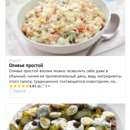
добавляет блюду приятные свежие ноты.
РЕЦЕПТ
Оливье простой
Оливье простой вполне можно позволить себе даже в
обычный, ничем не примечательный день, ведь ингредиенты
этого салата, традиционно считающегося новогодним, на
1 ч
редкость просты и внесезонны. Несмотря на эту простоту, у
4.83
(6)
lajulia
каждого любителя оливье свое компетентное мнение о том,
что входит в салат по правилам. Спорят обо всем. Одни
яростно выступают против репчатого лука или свежих
огурцов. Другие — против яблок и моркови. Кто-то не
признает ни курицы, ни колбасы в салате и голосует за
отварное мясо. А кто-то настаивает на использовании
исключительно домашнего майонеза, считая, что
магазинный убивает все достоинства оливье, включая саму