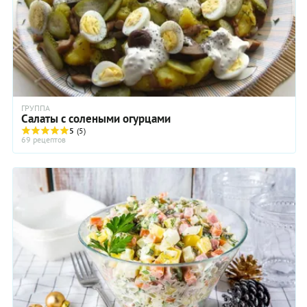
его идею. В общем, главная прелесть простого салата оливье
заключается в том, что едва ли не у каждого он свой, самый
правильный и самый вкусный. Потому-то оливье и нравится
практически всем! А мы предлагаем вам еще один простой
рецепт салата оливье.
ГРУППА
Салаты с солеными огурцами
5
(5)
69 рецептов