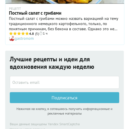
РЕЦЕПТ
Постный салат с грибами
Постный салат с грибами можно назвать вариацией на тему
традиционного немецкого картофельного, только, по
понятным причинам, без бекона в составе. Однако это не
1 ч
мешает блюду быть очень сытным. Постный салат готовится
4.8
(5)
gastronom
с любыми грибами, даже с хорошо промытыми солеными, но
мы бы советовали использовать шампиньоны: жарятся они
очень быстро, а вкус и текстуру обеспечивают самую что ни
на есть правильную. Только берите небольшие, самые
Лучшие рецепты и идеи для
крепкие и свежие экземпляры! Если вы решите приготовить
такое блюдо со свежесобранными лесными грибами, то
вдохновения каждую неделю
предварительно отварите их во избежание отравления.
Подписаться
Нажимая на кнопку, я соглашаюсь получать информационные и
рекламные материалы
Ваши данные защищены Yandex SmartCaptcha