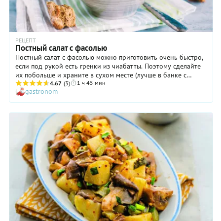
РЕЦЕПТ
Постный салат с фасолью
Постный салат с фасолью можно приготовить очень быстро,
если под рукой есть гренки из чиабатты. Поэтому сделайте
их побольше и храните в сухом месте (лучше в банке с
1 ч 45 мин
крышкой) в течение 2-3 дней. Все же остальные
4.67
(3)
gastronom
ингредиенты постного салата организуются за считаные
минуты: нарезаются лук с сельдереем, фасоль откидывается
на дуршлаг или на сито. Последнюю мы рекомендуем
обязательно промыть кипяченой холодной водой, чтобы
избавить бобы от крахмалистой жидкости. Тогда постный
салат с фасолью получится особенно хрустящим, легким и
очень вкусным.