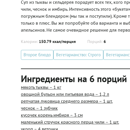
Суп из тыквы и сельдерея порадует всех тех, кого п
чили, чеснок и имбирь. Интенсивность этого «букет
погружным блендером (мы так и поступили). Кроме то
только в плюс. Вы же попробуйте оба варианта и выб
апельсинов. Не самое очевидное решение для первог
Калории:
150.79 ккал/порция
Порций:
6
Второе блюдо
Вегетарианство: Строго
Вегетарианс
Ингредиенты на 6 порций
мякоть тыквы – 1 кг
овощной бульон или питьевая вода – 1,2 л
репчатая луковица среднего размера – 1 шт.
чеснок – 1 зубчик
кусочек корень имбиря – 3 см
маленький стручок красного перца чили – 1 шт.
укроп – 4 веточки