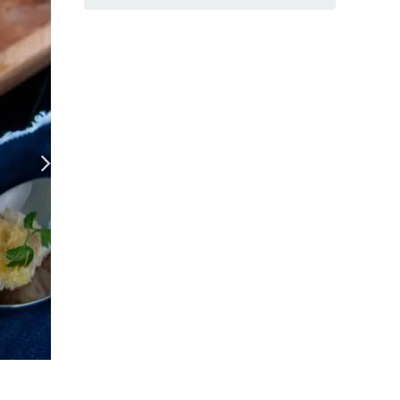
Суп из тыквы и сельдерея, главная
(Фото: ООО «Издательский дом «Гаст