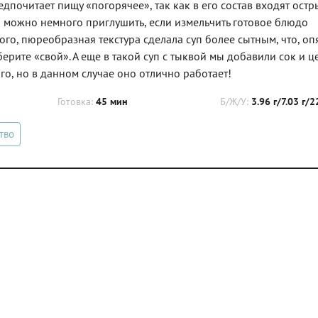
редпочитает пищу «погорячее», так как в его состав входят ост
а» можно немного приглушить, если измельчить готовое блюдо
го, пюреобразная текстура сделала суп более сытным, что, опя
ерите «свой». А еще в такой суп с тыквой мы добавили сок и ц
о, но в данном случае оно отлично работает!
Готовка:
45 мин
Б/Ж/У:
3.96 г/7.03 г/2
тво