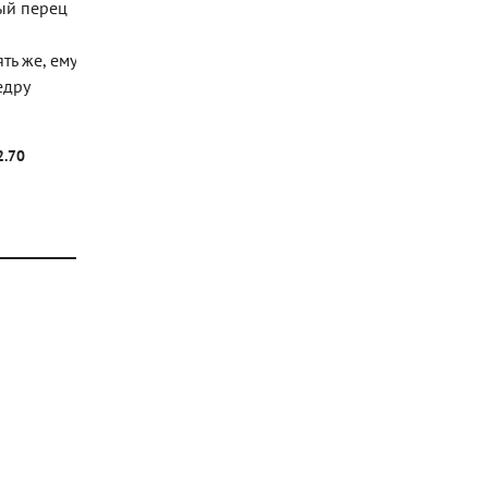
рый перец
ть же, ему
едру
2.70