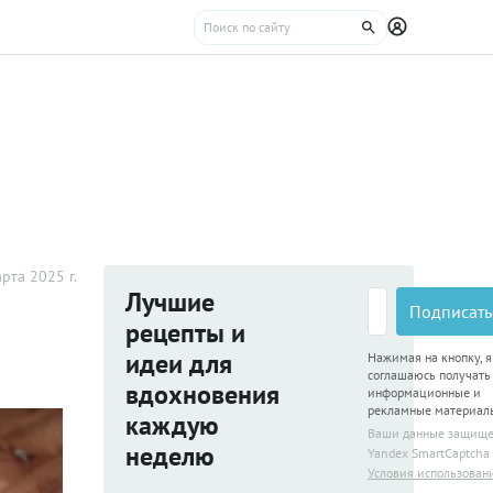
рта 2025 г.
Лучшие
Подписать
рецепты и
идеи для
Нажимая на кнопку, я
соглашаюсь получать
вдохновения
информационные и
рекламные материал
каждую
Ваши данные защищ
неделю
Yandex SmartCaptcha
Условия использован