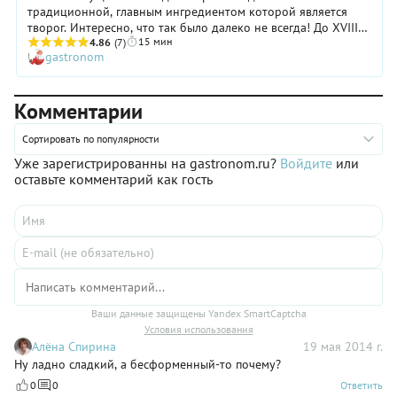
традиционной, главным ингредиентом которой является
творог. Интересно, что так было далеко не всегда! До XVIII
15 мин
века пасху готовили из обычного сгустка скисшего молока,
4.86
(7)
gastronom
сдобренного небольшим количеством сахара и украшенного
орехами или засахаренными плодами. Позже стали
использовать творог — сначала практически в чистом виде, а
Комментарии
затем уже с добавлением яиц, сливочного масла, изюма и
других ингредиентов. Наша пасха со сгущенкой готовится
довольно быстро и просто, поэтому получается идеально
Сортировать по популярности
даже у начинающих хозяек.
Уже зарегистрированны на gastronom.ru?
Войдите
или
оставьте комментарий как гость
Ваши данные защищены Yandex SmartCaptcha
Условия использования
Алёна Спирина
19 мая 2014 г.
Ну ладно сладкий, а бесформенный-то почему?
0
0
Ответить