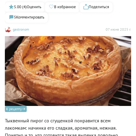
5.00 (4)
Оценить
В избранное
Поделиться
5
Комментировать
gastronom
07 июня 2025 г.
К рецепту
Тыквенный пирог со сгущенкой понравится всем
лакомкам: начинка его сладкая, ароматная, нежная.
Приятно и то, что готовится такая выпечка довольно