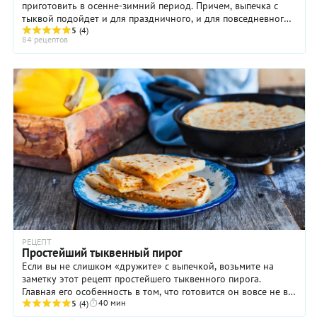
приготовить в осенне-зимний период. Причем, выпечка с
тыквой подойдет и для праздничного, и для повседневного
стола. Для тыквенного пирога выбирайте ...
5
(4)
84 рецептов
РЕЦЕПТ
Простейший тыквенный пирог
Если вы не слишком «дружите» с выпечкой, возьмите на
заметку этот рецепт простейшего тыквенного пирога.
Главная его особенность в том, что готовится он вовсе не в
40 мин
духовке, а на сковороде! А еще в нем ...
5
(4)