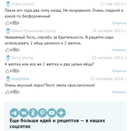
Стася (гость)
17 мая 2014 г.
Пекла его года два тому назад. Не понравился. Очень сладкий и
какой-то бесформенный
0
0
Ответить
Ольга Родионова (гость)
24 октября 2011 г.
Уважаемый Гость, спасибо за бдительность. В рецепте надо
использовать 2 яйца целиком и 2 желтка.
0
0
Ответить
Гость (гость)
22 октября 2011 г.
4 желтка или все же 2 желтка и два целых яйца?
0
0
Ответить
Josephine
25 сентября 2010 г.
Очень вкусный пирог!Тесто пекла свое,песочное!
0
0
Ответить
Еще больше идей и рецептов — в наших
соцсетях