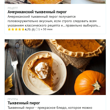
РЕЦЕПТ
Американский тыквенный пирог
Американский тыквенный пирог получается
головокружительно вкусным, если строго следовать всем
указаниям классического рецепта и…правильно выбирать
1 ч 30 мин
главный ингредиент начинки! Почему мы делаем такой ...
4.75
(8)
ГРУППА
Тыквенный пирог
Тыквенный пирог - прекрасное блюдо, которое можно