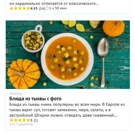
он кардинально отличается от классического
1 ч 30 мин
американского. Во-первых, наш пирог — закрытый ...
4.93
(14)
ГРУППА
Блюда из тыквы с фото
Блюда из тыквы очень популярны во всем мире. В Европе из
тыквы варят суп, готовят запеканки, пюре, салаты, а в
австрийской Штирии можно отведать даже тыквенный
шнапс и тыквенный кофе. В Армении тыкву ...
5
(2)
1017 рецептов